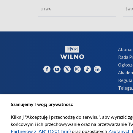
LITWA
ŚWI
Abona
Rada 
Ogłosz
Akadem
Regula
Telega
Inform
Szanujemy Twoją prywatność
Kliknij "Akceptuję i przechodzę do serwisu", aby wyrazić z
końcowym i ich przechowywanie oraz na przetwarzanie Twoi
Partnerów z IAB* (1201 firm)
oraz pozostałych
Zaufanych 