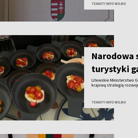
Polski i Węgier.
TEMATY INFO WILNO
Narodowa s
turystyki 
Litewskie Ministerstwo G
krajową strategię rozwo
do końca tego roku we w
innymi partnerami. Celem
gałęzi litewskiej turysty
TEMATY INFO WILNO
granicą.