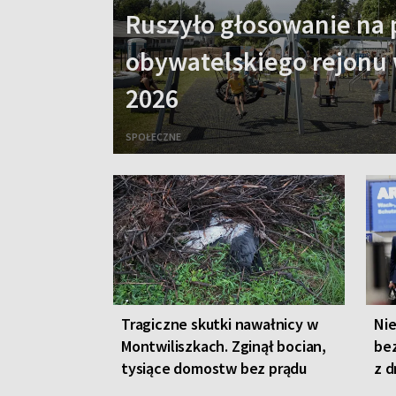
Ruszyło głosowanie na 
obywatelskiego rejonu 
2026
SPOŁECZNE
Tragiczne skutki nawałnicy w
Nie
Montwiliszkach. Zginął bocian,
bez
tysiące domostw bez prądu
z d