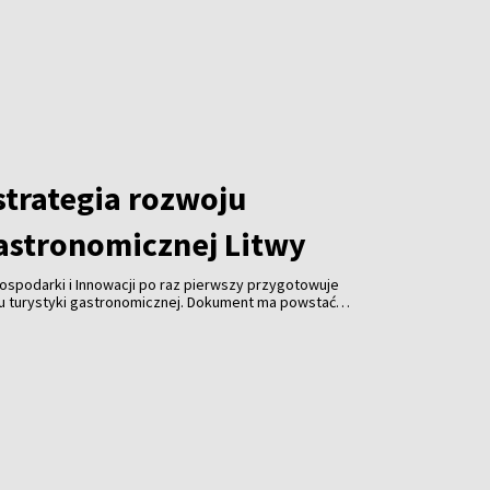
trategia rozwoju
gastronomicznej Litwy
ospodarki i Innowacji po raz pierwszy przygotowuje
ju turystyki gastronomicznej. Dokument ma powstać
spółpracy z branżą gastronomiczną, turystyczną i
 jest uczynienie gastronomii jedną z najważniejszych
ki, zwiększenie jej konkurencyjności i promocja kraju za