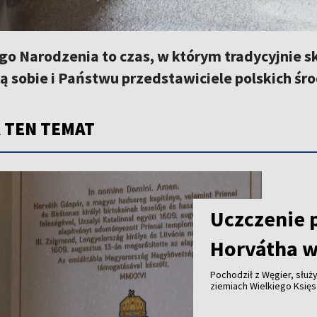
go Narodzenia to czas, w którym tradycyjnie s
ą sobie i Państwu przedstawiciele polskich śr
 TEN TEMAT
Uczczenie 
Horvátha w
Pochodził z Węgier, służy
ziemiach Wielkiego Księstwa Lite
królewskich dóbr - ponad cztery stu
jego historię przypomina tablica od