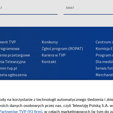
AT
ŚWIAT
ment TVP
Konkursy
Centrum i
Programowa
Zgłoś program (ROPAT)
Komisja E
enia przetargowe
Kariera w TVP
Program d
ia Telewizyjna
Kontakt
Dla medi
min tvp.pl
Serwis fo
zeta ogłoszenia
Merchandi
acje o nadawcy
Polityka 
Polityka 
nadużycio
gody na korzystanie z technologii automatycznego śledzenia i zb
ch danych osobowych przez nas, czyli Telewizję Polską S.A. w 
Partnerów TVP (93 firm)
, w celach marketingowych (w tym do 