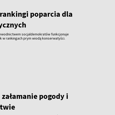
rankingi poparcia dla
tycznych
zewodnictwem socjaldemokratów funkcjonuje
ak w rankingach prym wiodą konserwatyści.
załamanie pogody i
itwie