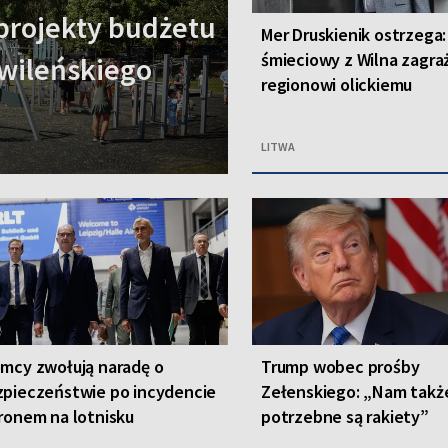
projekty budżetu
Mer Druskienik ostrzega:
śmieciowy z Wilna zagra
wileńskiego
regionowi olickiemu
LITWA
mcy zwołują naradę o
Trump wobec prośby
pieczeństwie po incydencie
Zełenskiego: „Nam takż
ronem na lotnisku
potrzebne są rakiety”