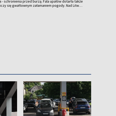
a - schronienia przed burzą. Fala upałów dotarła także
ończy się gwałtownym załamaniem pogody. Nad Litwą
ulewami, gradem i porywistym wiatrem.