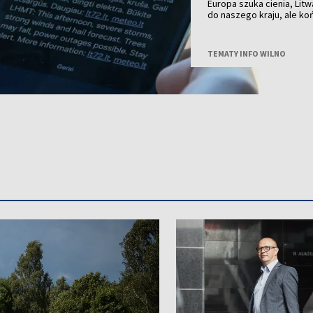
Europa szuka cienia, Litw
do naszego kraju, ale k
przechodzą już burze z 
TEMATY INFO WILNO