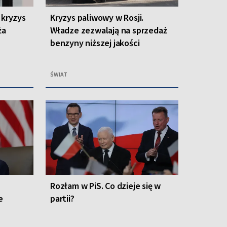
 kryzys
Kryzys paliwowy w Rosji.
ża
Władze zezwalają na sprzedaż
benzyny niższej jakości
ŚWIAT
Rozłam w PiS. Co dzieje się w
e
partii?