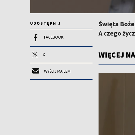
Święta Boże
UDOSTĘPNIJ
A czego życz
FACEBOOK
WIĘCEJ NA
X
WYŚLIJ MAILEM