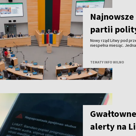
Najnowsze 
partii poli
Nowy rząd Litwy pod pr
niespełna miesiąc. Jedn
TEMATY INFO WILNO
Gwałtowne 
alerty na L