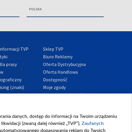
POLSKA
nformacji TVP
Sklep TVP
tyki
Biuro Reklamy
la prasy
Oferta Dystrybucyjna
ów
Oferta Handlowa
tograficzny
Dostępność
sing (znaki)
Moje zgody
Prywatności
Procedura zgłoszeń
wewnętrznych
przeciwdziałania
m i korupcji
ierania danych, dostęp do informacji na Twoim urządzeniu
likwidacji (zwaną dalej również „TVP”),
Zaufanych
zautomatyzowanego dopasowania reklam do Twoich