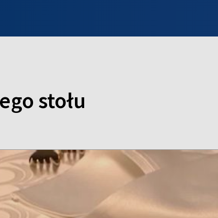
INFO WILNO
WILNO NA DZIEŃ DOBRY
PROGRAMY
ZGŁOŚ
nego stołu