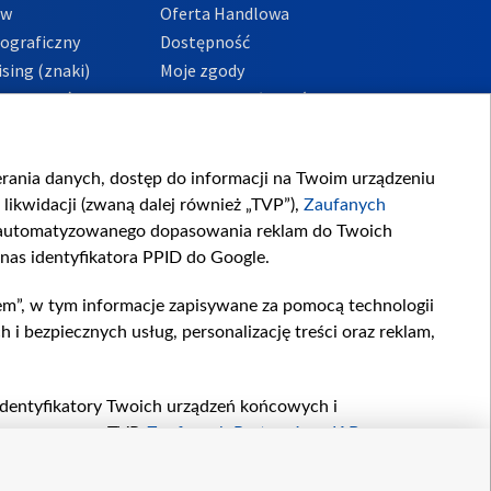
ów
Oferta Handlowa
tograficzny
Dostępność
sing (znaki)
Moje zgody
Prywatności
Procedura zgłoszeń
wewnętrznych
przeciwdziałania
m i korupcji
ierania danych, dostęp do informacji na Twoim urządzeniu
likwidacji (zwaną dalej również „TVP”),
Zaufanych
zautomatyzowanego dopasowania reklam do Twoich
 nas identyfikatora PPID do Google.
em”, w tym informacje zapisywane za pomocą technologii
 bezpiecznych usług, personalizację treści oraz reklam,
, identyfikatory Twoich urządzeń końcowych i
twarzane przez TVP,
Zaufanych Partnerów z IAB
oraz
zeniu lub dostęp do nich, wyboru podstawowych reklam,
reści, wyboru spersonalizowanych treści, pomiaru