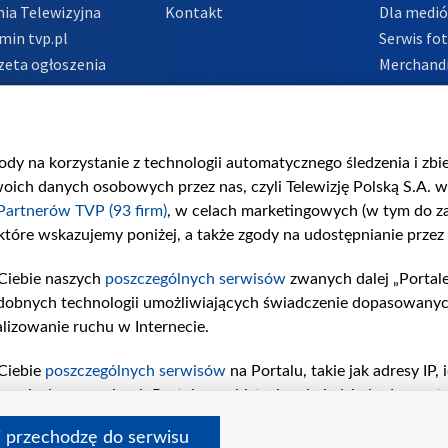
ia Telewizyjna
Kontakt
Dla medi
min tvp.pl
Serwis fo
zeta ogłoszenia
Merchandi
acje o nadawcy
Polityka 
Polityka 
nadużycio
gody na korzystanie z technologii automatycznego śledzenia i zb
ch danych osobowych przez nas, czyli Telewizję Polską S.A. w 
Partnerów TVP (93 firm)
, w celach marketingowych (w tym do 
 które wskazujemy poniżej, a także zgody na udostępnianie przez
Ciebie naszych
poszczególnych serwisów
zwanych dalej „Portal
dobnych technologii umożliwiających świadczenie dopasowanych i
lizowanie ruchu w Internecie.
Ciebie
poszczególnych serwisów
na Portalu, takie jak adresy IP
iwaniach w serwisach Portalu czy historia odwiedzin będą prze
tępujących celów i funkcji: przechowywania informacji na urząd
i przechodzę do serwisu
sonalizowanych reklam, tworzenia profilu spersonalizowanych t