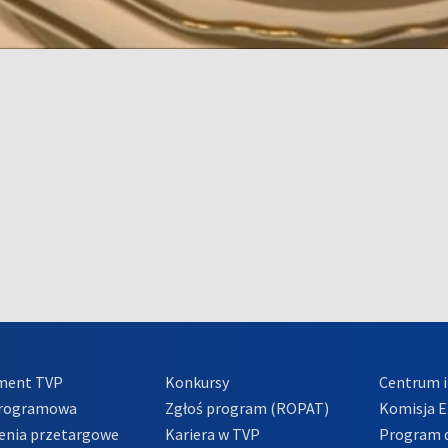
ment TVP
Konkursy
Centrum i
Programowa
Zgłoś program (ROPAT)
Komisja E
enia przetargowe
Kariera w TVP
Program d