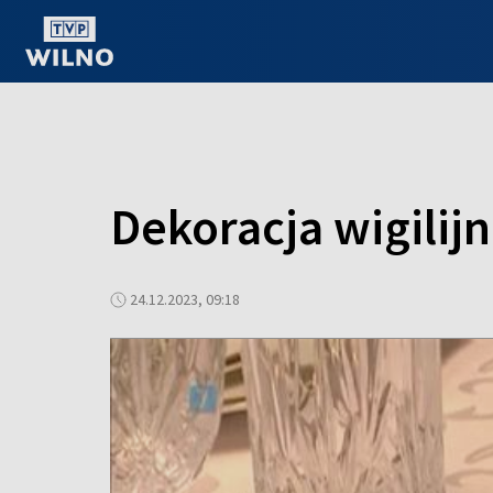
OGLĄDAJ ONLINE
Dekoracja wigilij
24.12.2023, 09:18