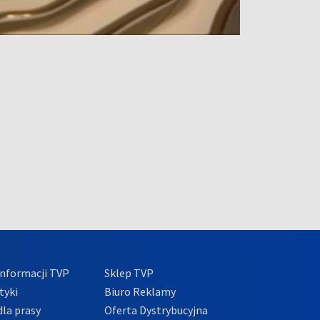
nformacji TVP
Sklep TVP
tyki
Biuro Reklamy
la prasy
Oferta Dystrybucyjna