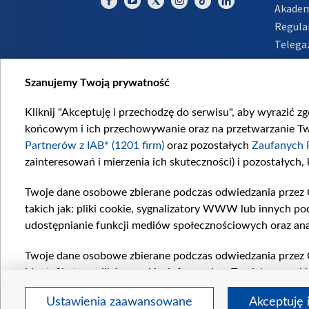
Akadem
Regula
Telega
Inform
Szanujemy Twoją prywatność
Kliknij "Akceptuję i przechodzę do serwisu", aby wyrazić z
końcowym i ich przechowywanie oraz na przetwarzanie Twoi
Partnerów z IAB* (1201 firm)
oraz pozostałych
Zaufanych 
zainteresowań i mierzenia ich skuteczności) i pozostałych,
Twoje dane osobowe zbierane podczas odwiedzania przez 
takich jak: pliki cookie, sygnalizatory WWW lub innych po
udostępnianie funkcji mediów społecznościowych oraz ana
Twoje dane osobowe zbierane podczas odwiedzania przez 
identyfikatory plików cookie, informacje o Twoich wyszuk
pozostałych
Zaufanych Partnerów TVP
dla realizacji nas
Ustawienia zaawansowane
Akceptuję 
wyboru spersonalizowanych reklam, tworzenia profilu sper