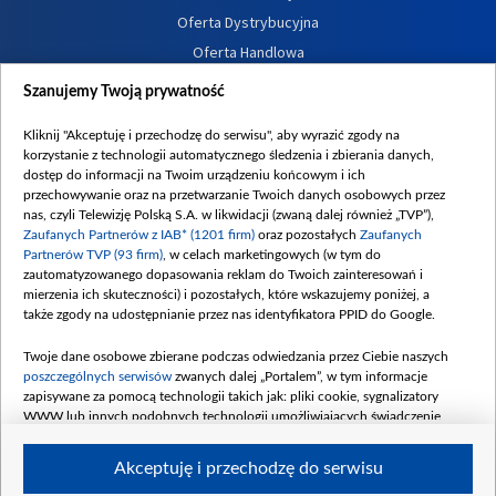
Oferta Dystrybucyjna
Oferta Handlowa
Dostępność
Szanujemy Twoją prywatność
Moje zgody
Kliknij "Akceptuję i przechodzę do serwisu", aby wyrazić zgody na
Procedura zgłoszeń wewnętrznych
korzystanie z technologii automatycznego śledzenia i zbierania danych,
dostęp do informacji na Twoim urządzeniu końcowym i ich
przechowywanie oraz na przetwarzanie Twoich danych osobowych przez
nas, czyli Telewizję Polską S.A. w likwidacji (zwaną dalej również „TVP”),
Zaufanych Partnerów z IAB* (1201 firm)
oraz pozostałych
Zaufanych
Partnerów TVP (93 firm)
, w celach marketingowych (w tym do
zautomatyzowanego dopasowania reklam do Twoich zainteresowań i
mierzenia ich skuteczności) i pozostałych, które wskazujemy poniżej, a
także zgody na udostępnianie przez nas identyfikatora PPID do Google.
Twoje dane osobowe zbierane podczas odwiedzania przez Ciebie naszych
poszczególnych serwisów
zwanych dalej „Portalem”, w tym informacje
zapisywane za pomocą technologii takich jak: pliki cookie, sygnalizatory
WWW lub innych podobnych technologii umożliwiających świadczenie
dopasowanych i bezpiecznych usług, personalizację treści oraz reklam,
udostępnianie funkcji mediów społecznościowych oraz analizowanie ruchu
Akceptuję i przechodzę do serwisu
w Internecie.