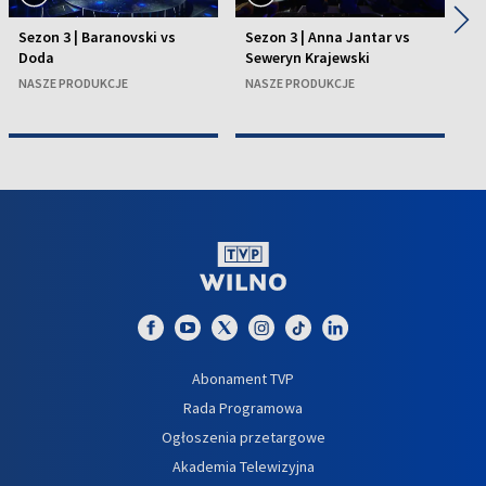
◀
▶
Sezon 3 | Baranovski vs
Sezon 3 | Anna Jantar vs
Se
Doda
Seweryn Krajewski
v
NASZE PRODUKCJE
NASZE PRODUKCJE
N
Abonament TVP
Rada Programowa
Ogłoszenia przetargowe
Akademia Telewizyjna