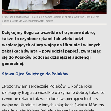
Franciszek podziękował Polakom za pomoc udzielaną ofiarom wojny na Ukrainie, fot.
Vatican Media via Vatican Pool/Getty Images
Dziękujmy Bogu za wszelkie otrzymane dobro,
także to czynione rękami tak wielu ludzi
wspierających ofiary wojny na Ukrainie i w innych
zakątkach świata – powiedział papież, zwracając
się do Polaków podczas dzisiejszej audiencji
generalnej.
Słowa Ojca Świętego do Polaków
„Pozdrawiam serdecznie Polaków. U końca roku
dziękujmy Bogu za wszelkie otrzymane dobro, także to
czynione rękami tak wielu ludzi wspierających ofiary
wojny na Ukrainie i w innych zakątkach świata. Módlmy
się ufnie, aby Książę Pokoju obdarzył nas nadzieją,