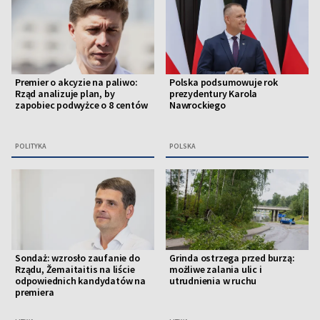
Premier o akcyzie na paliwo:
Polska podsumowuje rok
Rząd analizuje plan, by
prezydentury Karola
zapobiec podwyżce o 8 centów
Nawrockiego
POLITYKA
POLSKA
Sondaż: wzrosło zaufanie do
Grinda ostrzega przed burzą:
Rządu, Žemaitaitis na liście
możliwe zalania ulic i
odpowiednich kandydatów na
utrudnienia w ruchu
premiera