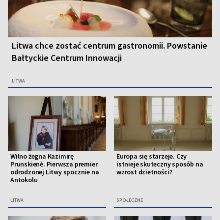
Litwa chce zostać centrum gastronomii. Powstanie
Bałtyckie Centrum Innowacji
LITWA
Wilno żegna Kazimirę
Europa się starzeje. Czy
Prunskienė. Pierwsza premier
istnieje skuteczny sposób na
odrodzonej Litwy spocznie na
wzrost dzietności?
Antokolu
LITWA
SPOŁECZNE