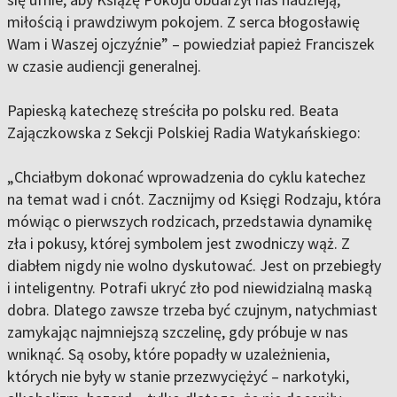
miłością i prawdziwym pokojem. Z serca błogosławię
Wam i Waszej ojczyźnie” – powiedział papież Franciszek
w czasie audiencji generalnej.
Papieską katechezę streściła po polsku red. Beata
Zajączkowska z Sekcji Polskiej Radia Watykańskiego:
„Chciałbym dokonać wprowadzenia do cyklu katechez
na temat wad i cnót. Zacznijmy od Księgi Rodzaju, która
mówiąc o pierwszych rodzicach, przedstawia dynamikę
zła i pokusy, której symbolem jest zwodniczy wąż. Z
diabłem nigdy nie wolno dyskutować. Jest on przebiegły
i inteligentny. Potrafi ukryć zło pod niewidzialną maską
dobra. Dlatego zawsze trzeba być czujnym, natychmiast
zamykając najmniejszą szczelinę, gdy próbuje w nas
wniknąć. Są osoby, które popadły w uzależnienia,
których nie były w stanie przezwyciężyć – narkotyki,