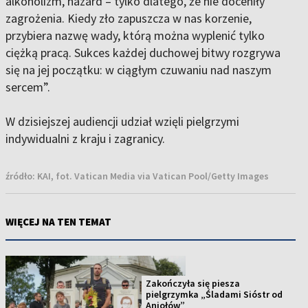
alkoholizm, hazard – tylko dlatego, że nie doceniły
zagrożenia. Kiedy zło zapuszcza w nas korzenie,
przybiera nazwę wady, którą można wyplenić tylko
ciężką pracą. Sukces każdej duchowej bitwy rozgrywa
się na jej początku: w ciągłym czuwaniu nad naszym
sercem”.
W dzisiejszej audiencji udział wzięli pielgrzymi
indywidualni z kraju i zagranicy.
źródło:
KAI, fot. Vatican Media via Vatican Pool/Getty Images
WIĘCEJ NA TEN TEMAT
Zakończyła się piesza
pielgrzymka „Śladami Sióstr od
Aniołów”