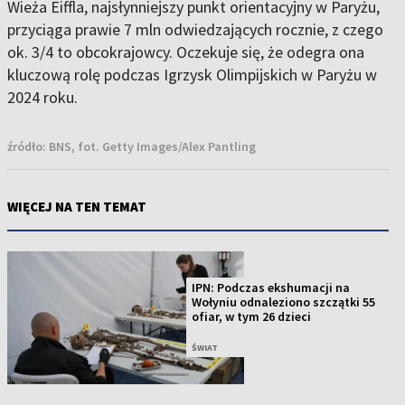
Wieża Eiffla, najsłynniejszy punkt orientacyjny w Paryżu,
przyciąga prawie 7 mln odwiedzających rocznie, z czego
ok. 3/4 to obcokrajowcy. Oczekuje się, że odegra ona
kluczową rolę podczas Igrzysk Olimpijskich w Paryżu w
2024 roku.
źródło:
BNS, fot. Getty Images/Alex Pantling
WIĘCEJ NA TEN TEMAT
IPN: Podczas ekshumacji na
Wołyniu odnaleziono szczątki 55
ofiar, w tym 26 dzieci
ŚWIAT