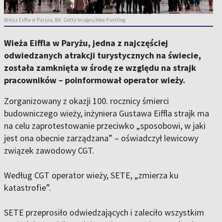
Wieża Eiffla w Paryżu, fot. Getty Images/Alex Pantling
Wieża Eiffla w Paryżu, jedna z najczęściej
odwiedzanych atrakcji turystycznych na świecie,
została zamknięta w środę ze względu na strajk
pracowników – poinformował operator wieży.
Zorganizowany z okazji 100. rocznicy śmierci
budowniczego wieży, inżyniera Gustawa Eiffla strajk ma
na celu zaprotestowanie przeciwko „sposobowi, w jaki
jest ona obecnie zarządzana” – oświadczył lewicowy
związek zawodowy CGT.
Według CGT operator wieży, SETE, „zmierza ku
katastrofie”.
SETE przeprosiło odwiedzających i zaleciło wszystkim