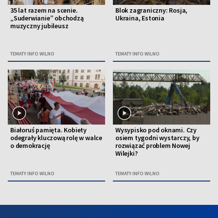
35 lat razem na scenie.
Blok zagraniczny: Rosja,
„Suderwianie” obchodzą
Ukraina, Estonia
muzyczny jubileusz
TEMATY INFO WILNO
TEMATY INFO WILNO
Białoruś pamięta. Kobiety
Wysypisko pod oknami. Czy
odegrały kluczową rolę w walce
osiem tygodni wystarczy, by
o demokrację
rozwiązać problem Nowej
Wilejki?
TEMATY INFO WILNO
TEMATY INFO WILNO