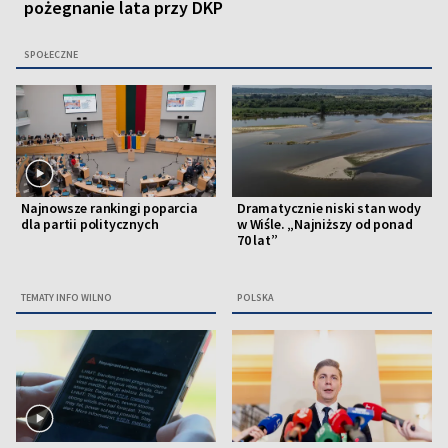
pożegnanie lata przy DKP
SPOŁECZNE
Najnowsze rankingi poparcia
Dramatycznie niski stan wody
dla partii politycznych
w Wiśle. „Najniższy od ponad
70 lat”
TEMATY INFO WILNO
POLSKA