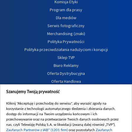
Komisja Etyki
Program dla prasy
Dla mediów
Serwis fotograficzny
Merchandising (znaki)
Polityka Prywatności
Polityka przeciwdziałania nadużyciom i korupcji
Sklep TVP
Biuro Reklamy
Oferta Dystrybucyjna
Oferta Handlowa
Dostępność
Szanujemy Twoją prywatność
Moje zgody
Kliknij "Akceptuję i przechodzę do serwisu", aby wyrazić zgody na
Procedura zgłoszeń wewnętrznych
korzystanie z technologii automatycznego śledzenia i zbierania danych,
dostęp do informacji na Twoim urządzeniu końcowym i ich
przechowywanie oraz na przetwarzanie Twoich danych osobowych przez
nas, czyli Telewizję Polską S.A. w likwidacji (zwaną dalej również „TVP”),
Zaufanych Partnerów z IAB* (1201 firm)
oraz pozostałych
Zaufanych