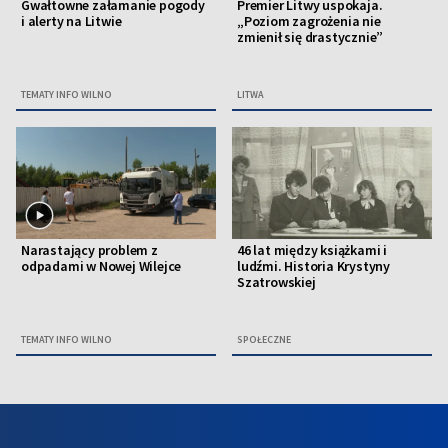
Gwałtowne załamanie pogody
Premier Litwy uspokaja.
i alerty na Litwie
„Poziom zagrożenia nie
zmienił się drastycznie”
TEMATY INFO WILNO
LITWA
Narastający problem z
46 lat między książkami i
odpadami w Nowej Wilejce
ludźmi. Historia Krystyny
Szatrowskiej
TEMATY INFO WILNO
SPOŁECZNE