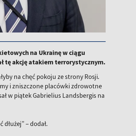
akietowych na Ukrainę w ciągu
ł tę akcję atakiem terrorystycznym.
yby na chęć pokoju ze strony Rosji.
omy i zniszczone placówki zdrowotne
sał w piątek Gabrielius Landsbergis na
 dłużej” – dodał.