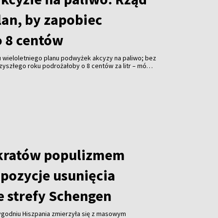
lan, by zapobiec
 8 centów
 wieloletniego planu podwyżek akcyzy na paliwo; bez
zyszłego roku podrożałoby o 8 centów za litr – mówi
ičius.
kratów populizmem
opozycje usunięcia
e strefy Schengen
tygodniu Hiszpania zmierzyła się z masowym