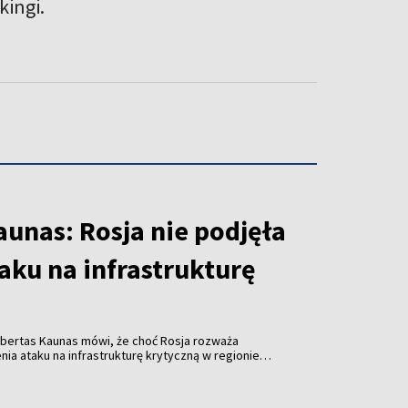
ingi.
unas: Rosja nie podjęła
taku na infrastrukturę
obertas Kaunas mówi, że choć Rosja rozważa
a ataku na infrastrukturę krytyczną w regionie
em ukraińskich dronów, nie ma w tej sprawie