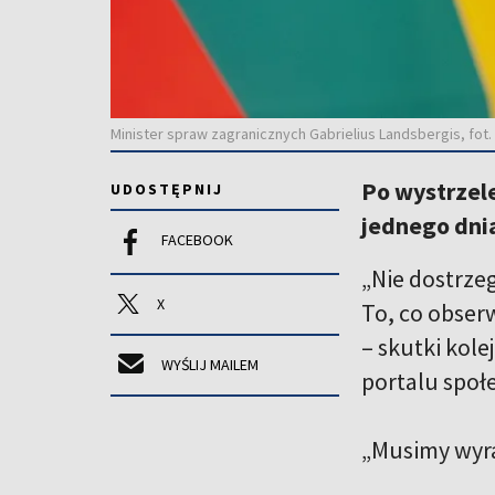
Minister spraw zagranicznych Gabrielius Landsbergis, fot.
Po wystrzele
UDOSTĘPNIJ
jednego dnia
FACEBOOK
„Nie dostrze
X
To, co obser
– skutki kole
WYŚLIJ MAILEM
portalu społ
„Musimy wyra