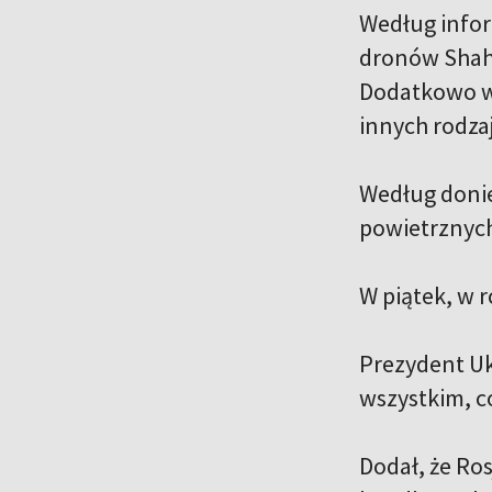
Według infor
dronów Shah
Dodatkowo wy
innych rodzaj
Według donie
powietrznyc
W piątek, w 
Prezydent Uk
wszystkim, c
Dodał, że Ros