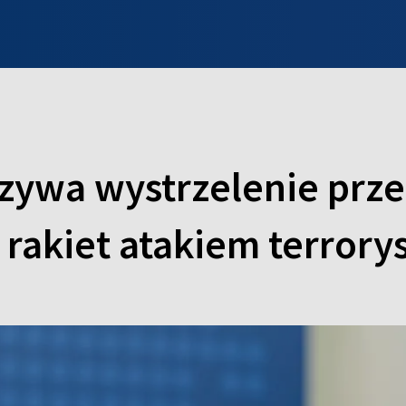
INFO WILNO
WILNO NA DZIEŃ DOBRY
PROGRAMY
ZGŁOŚ
zywa wystrzelenie prze
 rakiet atakiem terror