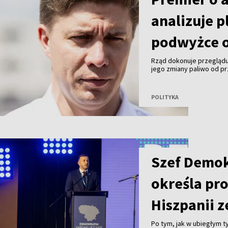
analizuje p
podwyżce o
Rząd dokonuje przeglądu
jego zmiany paliwo od pr
premier Mindaugas Sinkev
POLITYKA
Szef Demo
określa pr
Hiszpanii z
Po tym, jak w ubiegłym 