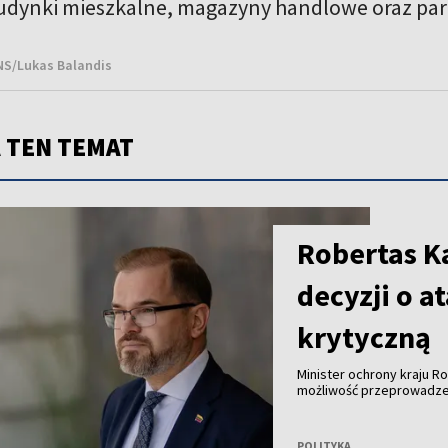
dynki mieszkalne, magazyny handlowe oraz park
BNS/Lukas Balandis
 TEN TEMAT
Robertas Ka
decyzji o a
krytyczną
Minister ochrony kraju R
możliwość przeprowadzeni
Bałtyckim z wykorzystani
konkretnej decyzji.
POLITYKA