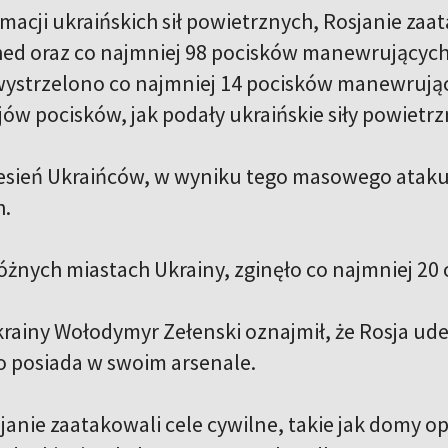
macji ukraińskich sił powietrznych, Rosjanie zaat
ed oraz co najmniej 98 pocisków manewrującyc
strzelono co najmniej 14 pocisków manewrujących
ów pocisków, jak podały ukraińskie siły powietrz
sień Ukraińców, w wyniku tego masowego ataku
h.
różnych miastach Ukrainy, zginęło co najmniej 20
rainy Wołodymyr Zełenski oznajmił, że Rosja ude
o posiada w swoim arsenale.
janie zaatakowali cele cywilne, takie jak domy o