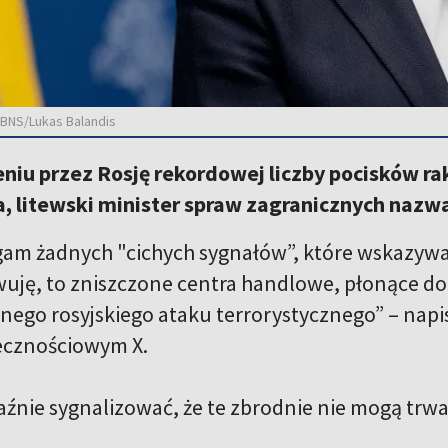
 BNS/Lukas Balandis
niu przez Rosję rekordowej liczby pocisków r
, litewski minister spraw zagranicznych nazwa
gam żadnych "cichych sygnałów”, które wskazywał
wuję, to zniszczone centra handlowe, płonące d
jnego rosyjskiego ataku terrorystycznego” – napi
ecznościowym X.
źnie sygnalizować, że te zbrodnie nie mogą trwać