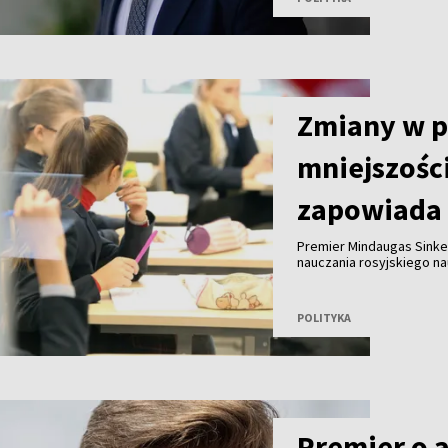
Zmiany w 
mniejszośc
zapowiada 
Premier Mindaugas Sinke
nauczania rosyjskiego n
eksperci dokonają przeg
POLITYKA
Premier o 