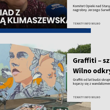
Komitet Opieki nad Star
nagrobny Jerzego Surwił
Jeży Surwiło był współz
Zarządu Miejskiego mias
Opieki nad Starą Rossą i
TEMATY INFO WILNO
Zesłańców przy Wileński
patronował budowie pomn
projektu to 25 tysięcy eu
Uwadze państwa polecamy
pierwszą prezeską Społe
Graffiti – 
Wilno odkry
Graffiti od lat budzi skra
kojarzy się z wandalizm
uznanie na całym świecie 
Wilna?
TEMATY INFO WILNO