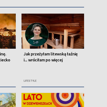
inę.
Jak przeżyłam litewską łaźnię
ziecko
i... wróciłam po więcej
LIFESTYLE