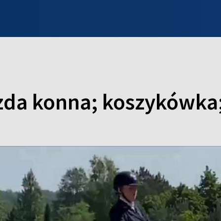
INFO WILNO
WILNO NA DZIEŃ DOBRY
PROGRAMY
ZGŁOŚ
zda konna; koszykówka;