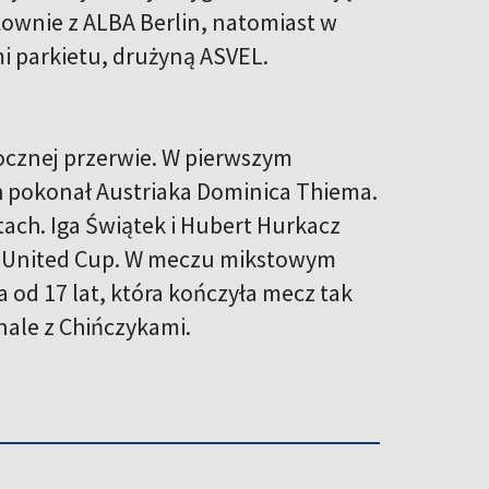
 Kownie z ALBA Berlin, natomiast w
mi parkietu, drużyną ASVEL.
rocznej przerwie. W pierwszym
h pokonał Austriaka Dominica Thiema.
tach. Iga Świątek i Hubert Hurkacz
ju United Cup. W meczu mikstowym
a od 17 lat, która kończyła mecz tak
nale z Chińczykami.