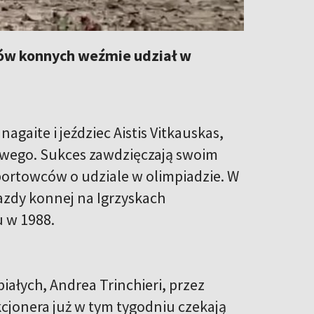
źców konnych weźmie udział w
agaite i jeździec Aistis Vitkauskas,
wego. Sukces zawdzięczają swoim
portowców o udziale w olimpiadzie. W
 jazdy konnej na Igrzyskach
u w 1988.
iałych, Andrea Trinchieri, przez
kcjonera już w tym tygodniu czekają