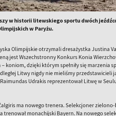
szy w historii litewskiego sportu dwóch jeźd
limpijskich w Paryżu.
a
zyska Olimpijskie otrzymali dresażystka Justina Van
eną jest Wszechstronny Konkurs Konia Wierzcho
– koniom, dzięki którym spełniły się marzenia s
odległej Litwy nigdy nie mieliśmy przedstawicieli
. Raimundas Udrakis reprezentował Litwę w Seul
a
algiris ma nowego trenera. Selekcjoner zielono-b
ata trenował monachijski Bayern. Na nowego sele