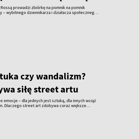
ą Rossą prowadzi zbiórkę na pomnik na pomnik
y – wybitnego dziennikarza i działacza społecznego.
ałożycielem Związku Polaków na Litwie, prezesem
ta Wilna ZPL, współzałożyciel Społecznego Komitetu
 Cmentarzem Bernardyńskim, Polskiej Sekcji
ej Wspólnocie Więźniów Politycznych i Zesłańców,
ika Adama Mickiewicza w Wilnie. Koszty realizacja
ro. Odsłonięcie inicjatorzy planują w listopadzie.
 wywiad z Alicją Klimaszewską, współzałożycielką i
cznego Komitetu Opieki nad Starą Rossą.
sztuka czy wandalizm?
wa siłę street artu
jne emocje – dla jednych jest sztuką, dla innych wciąż
em. Dlaczego street art zdobywa coraz większe
i jakie znaczenie ma festiwal „Meeting of Styles” dla