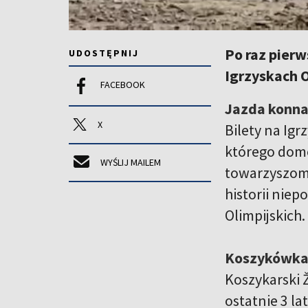
Po raz pierw
UDOSTĘPNIJ
Igrzyskach O
FACEBOOK
Jazda konn
X
Bilety na Igr
którego dom
WYŚLIJ MAILEM
towarzyszom 
historii niep
Olimpijskich
Koszykówk
Koszykarski Ž
ostatnie 3 l