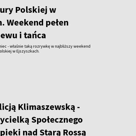
ury Polskiej w
h. Weekend pełen
iewu i tańca
niec - właśnie taką rozrywkę w najbliższy weekend
olskiej w Ejszyszkach.
licją Klimaszewską -
ycielką Społecznego
pieki nad Starą Rossą