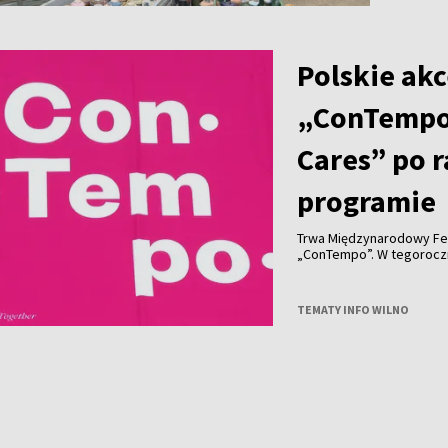
Polskie akc
„ConTempo
Cares” po 
programie
Trwa Międzynarodowy Fe
„ConTempo”. W tegorocznym programie nie zabrakło również polskich
akcentów. Po raz pierwsz
Agnieszką Brzezińską i 
„Who Cares”.
TEMATY INFO WILNO