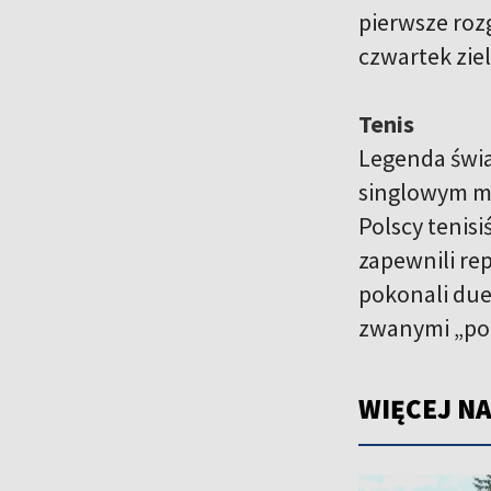
pierwsze roz
czwartek zie
Tenis
Legenda świa
singlowym me
Polscy tenisi
zapewnili re
pokonali duet
zwanymi „pod
WIĘCEJ NA