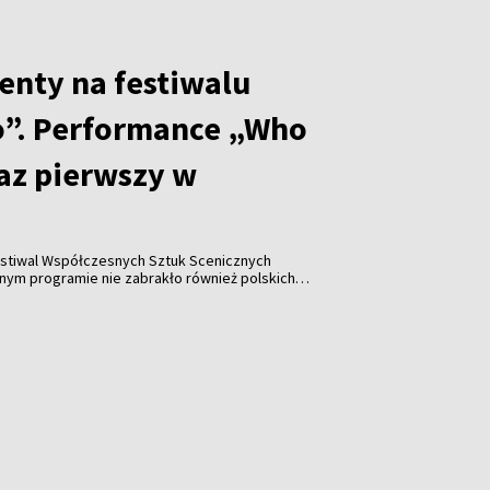
enty na festiwalu
”. Performance „Who
raz pierwszy w
stiwal Współczesnych Sztuk Scenicznych
y w historii wydarzenia pojawiła się współpraca z
Katarzyną Leszek, które zaprezentowały performance