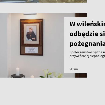
W wileński
odbędzie s
pożegnania
Społeczeństwo będzie m
przywróconej niepodległe
Janów w środę w godzina
będą msze św. za zmarłą
LITWA