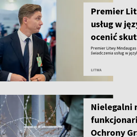
Premier Lit
usług w jęz
ocenić skut
Premier Litwy Mindaugas
świadczenia usług w języ
których mieszkańców tak
grup społecznych – m.in. 
indywidualnie.
LITWA
Nielegalni
funkcjonari
Ochrony Gr