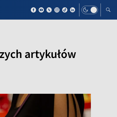
 TEMAT
WIĘCEJ
szych artykułów