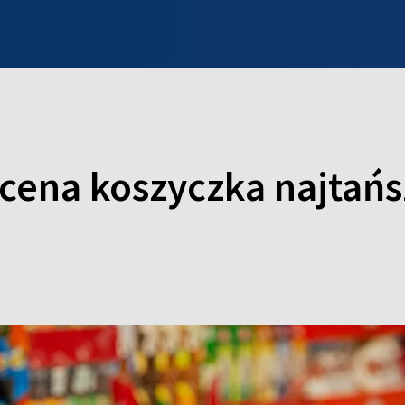
INFO WILNO
WILNO NA DZIEŃ DOBRY
PROGRAMY
ZGŁOŚ
 cena koszyczka najtań