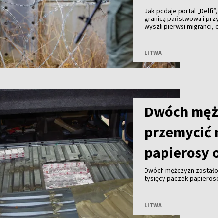
Jak podaje portal „Delfi”
granicą państwową i prz
wyszli pierwsi migranci,
kajdankami. Chwilę późni
zaatakowały funkcjonari
pogranicznicy byli zmusz
LITWA
Dwóch męż
przemycić 
papierosy o
Dwóch mężczyzn zostało 
tysięcy paczek papieros
przekraczała 2 mln euro 
LITWA