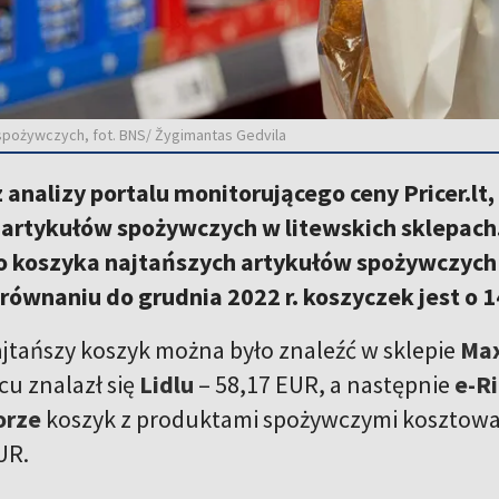
spożywczych, fot. BNS/ Žygimantas Gedvila
 analizy portalu monitorującego ceny Pricer.lt
 artykułów spożywczych w litewskich sklepach
o koszyka najtańszych artykułów spożywczych 
równaniu do grudnia 2022 r. koszyczek jest o 
jtańszy koszyk można było znaleźć w sklepie
Ma
cu znalazł się
Lidlu
– 58,17 EUR, a następnie
e-R
orze
koszyk z produktami spożywczymi kosztowa
UR.