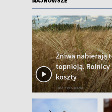
NAJNOWSZE
Żniwa nabierają t
topnieją. Rolnicy
koszty
TEMATY INFO WILNO