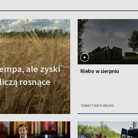
empa, ale zyski
Niebo w sierpniu
 liczą rosnące
TEMATY INFO WILNO