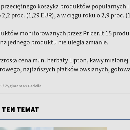
n przeciętnego koszyka produktów popularnych i z
 2,2 proc. (1,29 EUR), a w ciągu roku o 2,9 proc. (
duktów monitorowanych przez Pricer.lt 15 prod
cena jednego produktu nie uległa zmianie.
zrosła cena m.in. herbaty Lipton, kawy mielonej 
owego, najtańszych płatków owsianych, gotowan
NS/ Žygimantas Gedvila
 TEN TEMAT