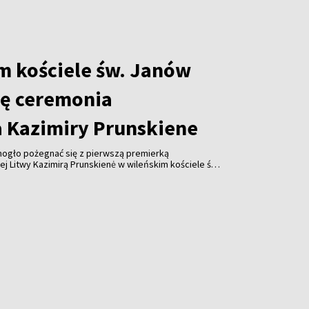
m kościele św. Janów
ię ceremonia
 Kazimiry Prunskiene
ogło pożegnać się z pierwszą premierką
j Litwy Kazimirą Prunskien
ė
w wileńskim kościele św.
ch od 14 do 20. Wieczorem w kościele odprawione
.