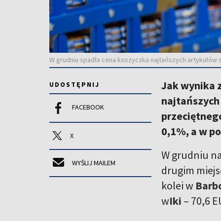
W grudniu spadła cena koszyczka najtańszych artykułów 
Jak wynika z
UDOSTĘPNIJ
najtańszych
FACEBOOK
przeciętneg
0,1%, a w po
X
W grudniu na
WYŚLIJ MAILEM
drugim miejs
kolei w
Barb
w
Iki
– 70,6 E