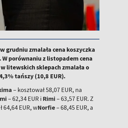
, w grudniu zmalała cena koszyczka
. W porównaniu z listopadem cena
w litewskich sklepach zmalała o
14,3% tańszy (10,8 EUR).
xima
– kosztował 58,07 EUR, na
imi
– 62,34 EUR i
Rimi
– 63,57 EUR. Z
ł 64,64 EUR, w
Norfie
– 68,45 EUR, a