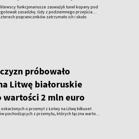
, litewscy funkcjonariusze zauważyli tunel kopany pod
ygotowali zasadzkę. Gdy z podziemnego przejścia
 czterech pograniczników zatrzymało ich i skuło
ej z tunelu wyszło około 20 kolejnych osób, które
uszy. Wobec przewagi liczebnej napastników
eni się wycofać.
czyzn próbowało
na Litwę białoruskie
 wartości 2 mln euro
oskarżonych o przemyt z Łotwy na Litwę kilkuset
ów pochodzących z przemytu, których łączna wartość
– poinformowała w środę Prokuratura Generalna Litwy.