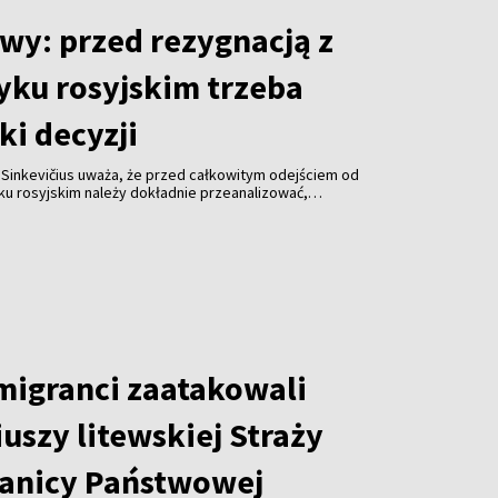
wy: przed rezygnacją z
yku rosyjskim trzeba
ki decyzji
 Sinkevičius uważa, że przed całkowitym odejściem od
ku rosyjskim należy dokładnie przeanalizować,
a decyzja dotknie. Jego zdaniem sytuację różnych
obywateli Rosji, Białorusi i Ukrainy – należy oceniać
 migranci zaatakowali
uszy litewskiej Straży
anicy Państwowej