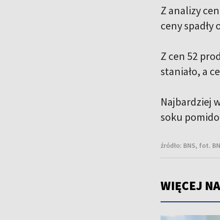
Z analizy ce
ceny spadły o
Z cen 52 pro
staniało, a 
Najbardziej w
soku pomidor
źródło:
BNS, fot. B
WIĘCEJ NA