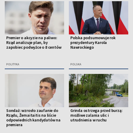
Premier o akcyzie na paliwo:
Polska podsumowuje rok
Rząd analizuje plan, by
prezydentury Karola
zapobiec podwyżce o 8 centów
Nawrockiego
POLITYKA
POLSKA
Sondaż: wzrosło zaufanie do
Grinda ostrzega przed burzą:
Rządu, Žemaitaitis na liście
możliwe zalania ulic i
odpowiednich kandydatów na
utrudnienia w ruchu
premiera