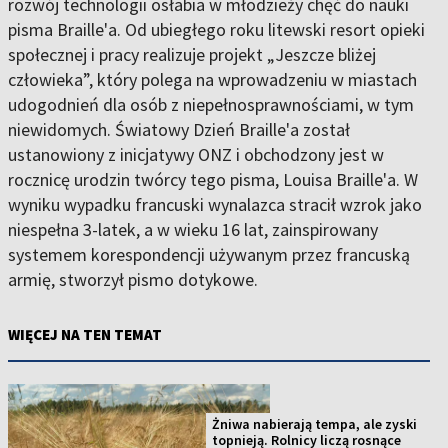
rozwój technologii osłabia w młodzieży chęć do nauki
pisma Braille'a. Od ubiegłego roku litewski resort opieki
społecznej i pracy realizuje projekt „Jeszcze bliżej
człowieka”, który polega na wprowadzeniu w miastach
udogodnień dla osób z niepełnosprawnościami, w tym
niewidomych. Światowy Dzień Braille'a został
ustanowiony z inicjatywy ONZ i obchodzony jest w
rocznicę urodzin twórcy tego pisma, Louisa Braille'a. W
wyniku wypadku francuski wynalazca stracił wzrok jako
niespełna 3-latek, a w wieku 16 lat, zainspirowany
systemem korespondencji używanym przez francuską
armię, stworzył pismo dotykowe.
WIĘCEJ NA TEN TEMAT
Żniwa nabierają tempa, ale zyski
topnieją. Rolnicy liczą rosnące