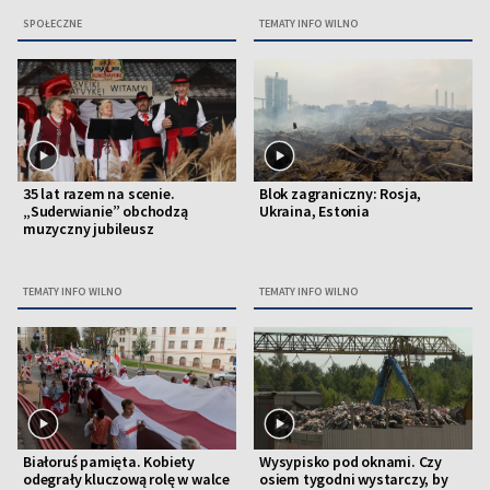
SPOŁECZNE
TEMATY INFO WILNO
35 lat razem na scenie.
Blok zagraniczny: Rosja,
„Suderwianie” obchodzą
Ukraina, Estonia
muzyczny jubileusz
TEMATY INFO WILNO
TEMATY INFO WILNO
Białoruś pamięta. Kobiety
Wysypisko pod oknami. Czy
odegrały kluczową rolę w walce
osiem tygodni wystarczy, by