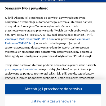
Oferta Handlowa
Dostępność
Szanujemy Twoją prywatność
Moje zgody
Kliknij "Akceptuję i przechodzę do serwisu", aby wyrazić zgody na
Procedura zgłoszeń wewnętrznych
korzystanie z technologii automatycznego śledzenia i zbierania danych,
dostęp do informacji na Twoim urządzeniu końcowym i ich
przechowywanie oraz na przetwarzanie Twoich danych osobowych przez
nas, czyli Telewizję Polską S.A. w likwidacji (zwaną dalej również „TVP”),
Zaufanych Partnerów z IAB* (1201 firm)
oraz pozostałych
Zaufanych
Partnerów TVP (93 firm)
, w celach marketingowych (w tym do
zautomatyzowanego dopasowania reklam do Twoich zainteresowań i
mierzenia ich skuteczności) i pozostałych, które wskazujemy poniżej, a
także zgody na udostępnianie przez nas identyfikatora PPID do Google.
Twoje dane osobowe zbierane podczas odwiedzania przez Ciebie naszych
poszczególnych serwisów
zwanych dalej „Portalem”, w tym informacje
zapisywane za pomocą technologii takich jak: pliki cookie, sygnalizatory
WWW lub innych podobnych technologii umożliwiających świadczenie
dopasowanych i bezpiecznych usług, personalizację treści oraz reklam,
udostępnianie funkcji mediów społecznościowych oraz analizowanie ruchu
Akceptuję i przechodzę do serwisu
w Internecie.
Twoje dane osobowe zbierane podczas odwiedzania przez Ciebie
Ustawienia zaawansowane
poszczególnych serwisów
na Portalu, takie jak adresy IP, identyfikatory