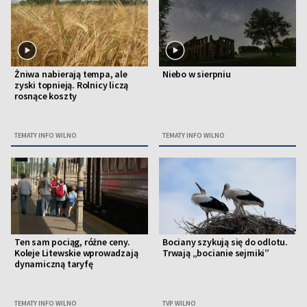
Żniwa nabierają tempa, ale
Niebo w sierpniu
zyski topnieją. Rolnicy liczą
rosnące koszty
TEMATY INFO WILNO
TEMATY INFO WILNO
Ten sam pociąg, różne ceny.
Bociany szykują się do odlotu.
Koleje Litewskie wprowadzają
Trwają „bocianie sejmiki”
dynamiczną taryfę
TEMATY INFO WILNO
TVP WILNO