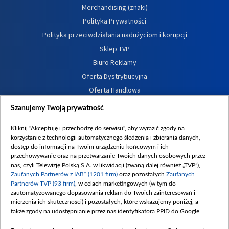
Merchandising (znaki)
Polityka Prywatności
Polityka przeciwdziałania nadużyciom i korupcji
Sklep TVP
Biuro Reklamy
Oferta Dystrybucyjna
Oferta Handlowa
Dostępność
Szanujemy Twoją prywatność
Moje zgody
Kliknij "Akceptuję i przechodzę do serwisu", aby wyrazić zgody na
Procedura zgłoszeń wewnętrznych
korzystanie z technologii automatycznego śledzenia i zbierania danych,
dostęp do informacji na Twoim urządzeniu końcowym i ich
przechowywanie oraz na przetwarzanie Twoich danych osobowych przez
nas, czyli Telewizję Polską S.A. w likwidacji (zwaną dalej również „TVP”),
Zaufanych Partnerów z IAB* (1201 firm)
oraz pozostałych
Zaufanych
Partnerów TVP (93 firm)
, w celach marketingowych (w tym do
zautomatyzowanego dopasowania reklam do Twoich zainteresowań i
mierzenia ich skuteczności) i pozostałych, które wskazujemy poniżej, a
także zgody na udostępnianie przez nas identyfikatora PPID do Google.