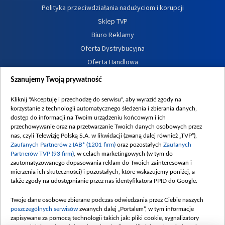
Polityka przeciwdziałania nadużyciom i korupcji
Sklep TVP
Biuro Reklamy
Oferta Dystrybucyjna
Oferta Handlowa
Dostępność
Szanujemy Twoją prywatność
Moje zgody
Kliknij "Akceptuję i przechodzę do serwisu", aby wyrazić zgody na
Procedura zgłoszeń wewnętrznych
korzystanie z technologii automatycznego śledzenia i zbierania danych,
dostęp do informacji na Twoim urządzeniu końcowym i ich
przechowywanie oraz na przetwarzanie Twoich danych osobowych przez
nas, czyli Telewizję Polską S.A. w likwidacji (zwaną dalej również „TVP”),
Zaufanych Partnerów z IAB* (1201 firm)
oraz pozostałych
Zaufanych
Partnerów TVP (93 firm)
, w celach marketingowych (w tym do
zautomatyzowanego dopasowania reklam do Twoich zainteresowań i
mierzenia ich skuteczności) i pozostałych, które wskazujemy poniżej, a
także zgody na udostępnianie przez nas identyfikatora PPID do Google.
Twoje dane osobowe zbierane podczas odwiedzania przez Ciebie naszych
poszczególnych serwisów
zwanych dalej „Portalem”, w tym informacje
zapisywane za pomocą technologii takich jak: pliki cookie, sygnalizatory