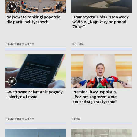
Najnowsze rankingi poparcia
Dramatycznie niski stan wody
dla partii politycznych
w Wiśle. „Najniższy od ponad
70 lat”
TEMATY INFO WILNO
POLSKA
Gwałtowne załamanie pogody
Premier Litwy uspokaja.
i alerty na Litwie
„Poziom zagrożenia nie
zmienił się drastycznie”
TEMATY INFO WILNO
LITWA