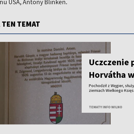
anu USA, Antony Blinken.
 TEN TEMAT
Uczczenie 
Horvátha w
Pochodził z Węgier, służy
ziemiach Wielkiego Księstwa Lite
królewskich dóbr - ponad cztery stu
jego historię przypomina tablica od
Polski i Węgier.
TEMATY INFO WILNO