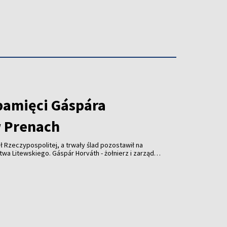
pamięci Gáspára
 Prenach
ł Rzeczypospolitej, a trwały ślad pozostawił na
wskiego. Gáspár Horváth - żołnierz i zarządca
lecia temu wsparł kościół w Prenach. Dziś
słonięta z udziałem przedstawicieli Litwy,