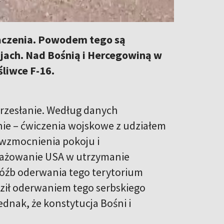
naczenia. Powodem tego są
rajach. Nad Bośnią i Hercegowiną w
liwce F-16.
przesłanie. Według danych
nie – ćwiczenia wojskowe z udziałem
 wzmocnienia pokoju i
gażowanie USA w utrzymanie
gróźb oderwania tego terytorium
oził oderwaniem tego serbskiego
ednak, że konstytucja Bośni i