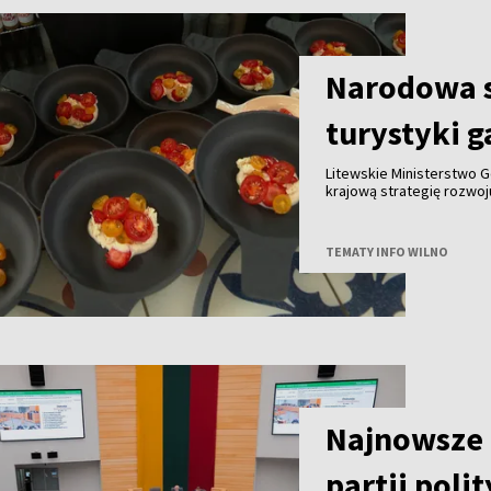
Narodowa s
turystyki 
Litewskie Ministerstwo G
krajową strategię rozwo
do końca tego roku we w
innymi partnerami. Celem
gałęzi litewskiej turysty
TEMATY INFO WILNO
granicą.
Najnowsze 
partii poli