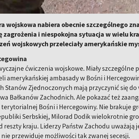
ura wojskowa nabiera obecnie szczególnego z
ię zagrożenia i niespokojna sytuacja w wielu k
zeń wojskowych przeleciały amerykańskie myś
rcegowina
zwyczajne ćwiczenia wojskowe. Miały szczególne 
eli amerykańskiej ambasady w Bośni i Hercegowi
ych Stanów Zjednoczonych mają przyczynić się do
twa Bałkanów Zachodnich. Ale pokazać też zaan
 terytorialnej Bośni i Hercegowiny. Nie brakuje 
publiki Serbskiej, Milorad Dodik wielokrotnie gr
d reszty kraju. Liderzy Państw Zachodu uważają j
nie przewiduje możliwości tak zwanej secesji.