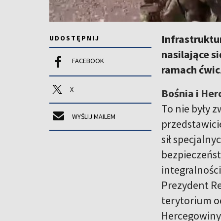
Infrastrukt
UDOSTĘPNIJ
nasilające s
FACEBOOK
ramach ćwic
X
Bośnia i He
To nie były 
WYŚLIJ MAILEM
przedstawici
sił specjaln
bezpieczeńs
integralności
Prezydent Re
terytorium o
Hercegowiny 