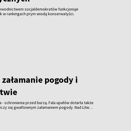
zewodnictwem socjaldemokratów funkcjonuje
ak w rankingach prym wiodą konserwatyści.
załamanie pogody i
itwie
a - schronienia przed burzą. Fala upałów dotarła także
ończy się gwałtownym załamaniem pogody. Nad Litwą
ulewami, gradem i porywistym wiatrem.