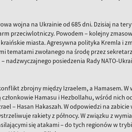
wa wojna na Ukrainie od 685 dni. Dzisiaj na tery
arm przeciwlotniczy. Powodem – kolejny zmasowan
kraińskie miasta. Agresywna polityka Kremla i z
i tematami zwołanego na środę przez sekretar
 – nadzwyczajnego posiedzenia Rady NATO-Ukra
 konflikt zbrojny między Izraelem, a Hamasem. W 
 członkowie Hamasu i Hezbollahu, wśród nich od
rael – Hasan Hakaszah. W odpowiedzi na zabici
strzeliwuje rakiety z północy. W związku z wymia
nasilającymi się atakami – do tych regionów w trybi