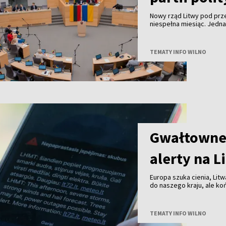
Nowy rząd Litwy pod pr
niespełna miesiąc. Jedn
TEMATY INFO WILNO
Gwałtowne 
alerty na L
Europa szuka cienia, Litw
do naszego kraju, ale k
przechodzą już burze z 
TEMATY INFO WILNO