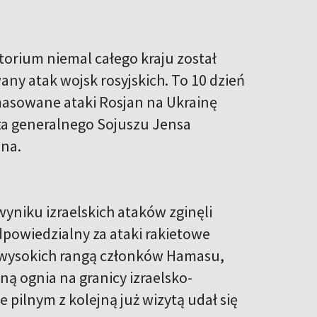
torium niemal całego kraju został
y atak wojsk rosyjskich. To 10 dzień
masowane ataki Rosjan na Ukrainę
za generalnego Sojuszu Jensa
ina.
wyniku izraelskich ataków zginęli
powiedzialny za ataki rakietowe
e wysokich rangą członków Hamasu,
ną ognia na granicy izraelsko-
e pilnym z kolejną już wizytą udał się