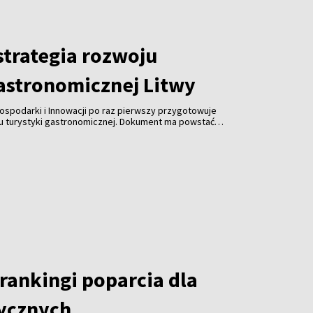
trategia rozwoju
gastronomicznej Litwy
ospodarki i Innowacji po raz pierwszy przygotowuje
ju turystyki gastronomicznej. Dokument ma powstać
spółpracy z branżą gastronomiczną, turystyczną i
 jest uczynienie gastronomii jedną z najważniejszych
ki, zwiększenie jej konkurencyjności i promocja kraju za
rankingi poparcia dla
tycznych