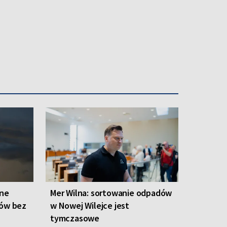
one
Mer Wilna: sortowanie odpadów
ców bez
w Nowej Wilejce jest
tymczasowe