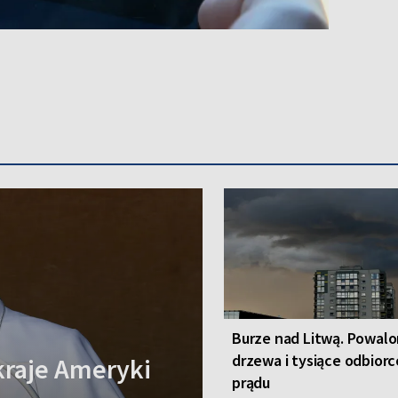
Burze nad Litwą. Powal
drzewa i tysiące odbior
kraje Ameryki
prądu