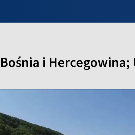
INFO WILNO
WILNO NA DZIEŃ DOBRY
PROGRAMY
ZGŁOŚ
 Bośnia i Hercegowina; 