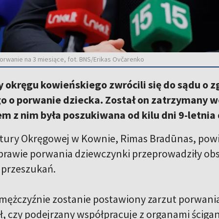
rwanie na 3 miesiące, fot. BNS/Erikas Ovčarenko
 okręgu kowieńskiego zwrócili się do sądu o 
o o porwanie dziecka. Został on zatrzymany 
m z nim była poszukiwana od kilu dni 9-letni
tury Okręgowej w Kownie, Rimas Bradūnas, powie
prawie porwania dziewczynki przeprowadziły obs
 przeszukań.
mężczyźnie zostanie postawiony zarzut porwania
 czy podejrzany współpracuje z organami ścigania