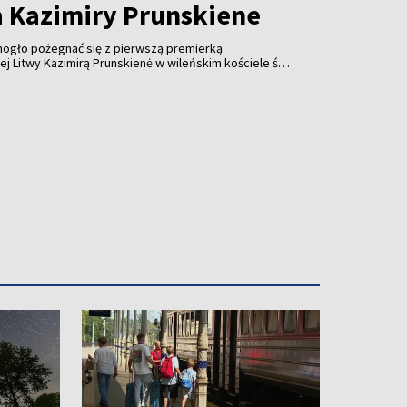
 Kazimiry Prunskiene
ogło pożegnać się z pierwszą premierką
j Litwy Kazimirą Prunskien
ė
w wileńskim kościele św.
ch od 14 do 20. Wieczorem w kościele odprawione
.