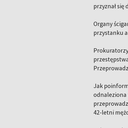
przyznał się
Organy ściga
przystanku 
Prokuratorzy
przestępstwa 
Przeprowadzo
Jak poinform
odnaleziona 
przeprowadzi
42-letni męż