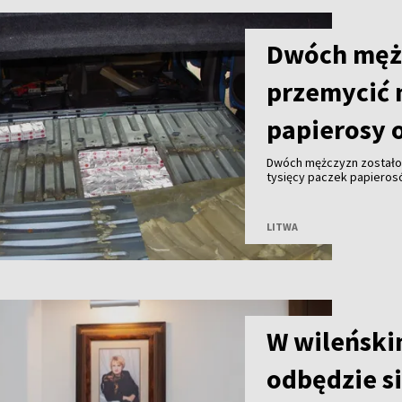
Dwóch męż
przemycić 
papierosy o
Dwóch mężczyzn zostało 
tysięcy paczek papieros
przekraczała 2 mln euro 
LITWA
W wileński
odbędzie s