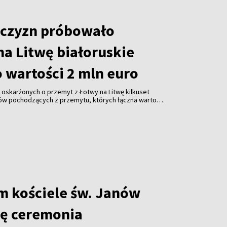
czyzn próbowało
na Litwę białoruskie
 wartości 2 mln euro
oskarżonych o przemyt z Łotwy na Litwę kilkuset
ów pochodzących z przemytu, których łączna wartość
– poinformowała w środę Prokuratura Generalna Litwy.
m kościele św. Janów
ię ceremonia