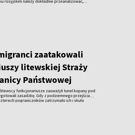
ku rosyjskim należy dokładnie przeanalizować,
a decyzja dotknie. Jego zdaniem sytuację różnych
obywateli Rosji, Białorusi i Ukrainy – należy oceniać
 migranci zaatakowali
uszy litewskiej Straży
anicy Państwowej
, litewscy funkcjonariusze zauważyli tunel kopany pod
ygotowali zasadzkę. Gdy z podziemnego przejścia
 czterech pograniczników zatrzymało ich i skuło
ej z tunelu wyszło około 20 kolejnych osób, które
uszy. Wobec przewagi liczebnej napastników
eni się wycofać.