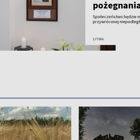
pożegnania
Społeczeństwo będzie m
przywróconej niepodległe
Janów w środę w godzina
będą msze św. za zmarłą
LITWA