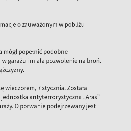
ormacje o zauważonym w pobliżu
zna mógł popełnić podobne
a w garażu i miała pozwolenie na broń.
ężczyzny.
ę wieczorem, 7 stycznia. Została
 jednostka antyterrorystyczna „Aras”
araży. O porwanie podejrzewany jest