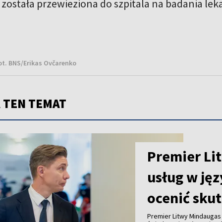
została przewieziona do szpitala na badania lek
ot. BNS/Erikas Ovčarenko
 TEN TEMAT
Premier Lit
usług w jęz
ocenić skut
Premier Litwy Mindaugas