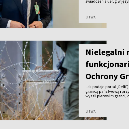
świadczenia usług w języ
których mieszkańców tak
grup społecznych – m.in. 
indywidualnie.
LITWA
Nielegalni
funkcjonari
Ochrony Gr
Jak podaje portal „Delfi”
granicą państwową i prz
wyszli pierwsi migranci,
kajdankami. Chwilę późni
zaatakowały funkcjonari
pogranicznicy byli zmusz
LITWA