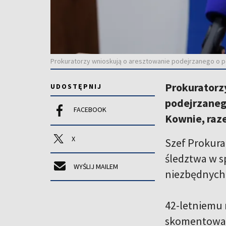
Prokuratorzy wnioskują o aresztowanie podejrzanego o po
Prokuratorzy
UDOSTĘPNIJ
podejrzaneg
FACEBOOK
Kownie, raze
X
Szef Prokura
śledztwa w s
WYŚLIJ MAILEM
niezbędnych
42-letniemu 
skomentował,