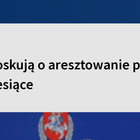
INFO WILNO
WILNO NA DZIEŃ DOBRY
PROGRAMY
ZGŁOŚ
oskują o aresztowanie 
esiące