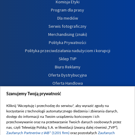
Komisja Etyki
Program dla prasy
Dla mediów
Serwis fotograficzny
Merchandising (znaki)
Polityka Prywatności
Polityka przeciwdziałania nadużyciom i korupcji
Sklep TVP
Biuro Reklamy
Oferta Dystrybucyjna
Oferta Handlowa
Dostępność
Szanujemy Twoją prywatność
Moje zgody
Kliknij "Akceptuję i przechodzę do serwisu", aby wyrazić zgody na
Procedura zgłoszeń wewnętrznych
korzystanie z technologii automatycznego śledzenia i zbierania danych,
dostęp do informacji na Twoim urządzeniu końcowym i ich
przechowywanie oraz na przetwarzanie Twoich danych osobowych przez
nas, czyli Telewizję Polską S.A. w likwidacji (zwaną dalej również „TVP”),
Zaufanych Partnerów z IAB* (1201 firm)
oraz pozostałych
Zaufanych