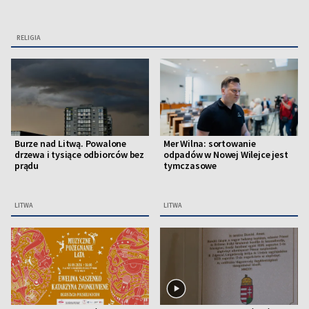
RELIGIA
Burze nad Litwą. Powalone
Mer Wilna: sortowanie
drzewa i tysiące odbiorców bez
odpadów w Nowej Wilejce jest
prądu
tymczasowe
LITWA
LITWA