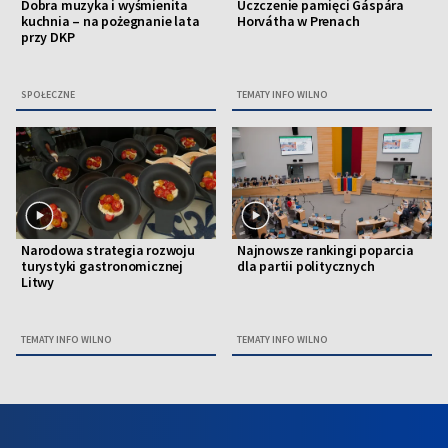
Dobra muzyka i wyśmienita
Uczczenie pamięci Gáspára
kuchnia – na pożegnanie lata
Horvátha w Prenach
przy DKP
SPOŁECZNE
TEMATY INFO WILNO
Narodowa strategia rozwoju
Najnowsze rankingi poparcia
turystyki gastronomicznej
dla partii politycznych
Litwy
TEMATY INFO WILNO
TEMATY INFO WILNO