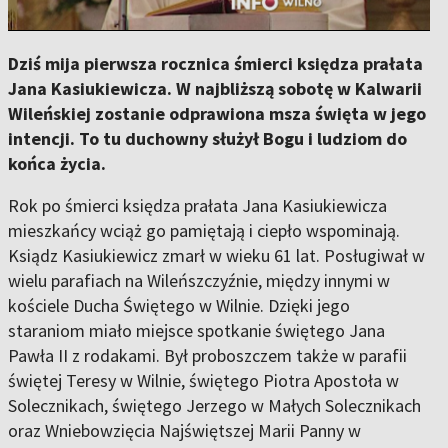
Dziś mija pierwsza rocznica śmierci księdza prałata
Jana Kasiukiewicza. W najbliższą sobotę w Kalwarii
Wileńskiej zostanie odprawiona msza święta w jego
intencji. To tu duchowny służył Bogu i ludziom do
końca życia.
Rok po śmierci księdza prałata Jana Kasiukiewicza
mieszkańcy wciąż go pamiętają i ciepło wspominają.
Ksiądz Kasiukiewicz zmarł w wieku 61 lat. Posługiwał w
wielu parafiach na Wileńszczyźnie, między innymi w
kościele Ducha Świętego w Wilnie. Dzięki jego
staraniom miało miejsce spotkanie świętego Jana
Pawła II z rodakami. Był proboszczem także w parafii
świętej Teresy w Wilnie, świętego Piotra Apostoła w
Solecznikach, świętego Jerzego w Małych Solecznikach
oraz Wniebowzięcia Najświętszej Marii Panny w