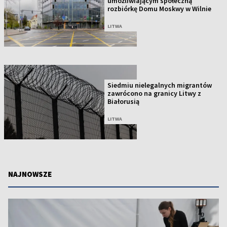
umożliwiającym społeczną
rozbiórkę Domu Moskwy w Wilnie
LITWA
Siedmiu nielegalnych migrantów
zawrócono na granicy Litwy z
Białorusią
LITWA
NAJNOWSZE