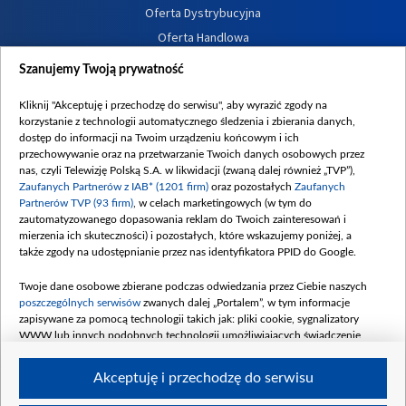
Oferta Dystrybucyjna
Oferta Handlowa
Dostępność
Szanujemy Twoją prywatność
Moje zgody
Kliknij "Akceptuję i przechodzę do serwisu", aby wyrazić zgody na
Procedura zgłoszeń wewnętrznych
korzystanie z technologii automatycznego śledzenia i zbierania danych,
dostęp do informacji na Twoim urządzeniu końcowym i ich
przechowywanie oraz na przetwarzanie Twoich danych osobowych przez
nas, czyli Telewizję Polską S.A. w likwidacji (zwaną dalej również „TVP”),
Zaufanych Partnerów z IAB* (1201 firm)
oraz pozostałych
Zaufanych
Partnerów TVP (93 firm)
, w celach marketingowych (w tym do
zautomatyzowanego dopasowania reklam do Twoich zainteresowań i
mierzenia ich skuteczności) i pozostałych, które wskazujemy poniżej, a
także zgody na udostępnianie przez nas identyfikatora PPID do Google.
Twoje dane osobowe zbierane podczas odwiedzania przez Ciebie naszych
poszczególnych serwisów
zwanych dalej „Portalem”, w tym informacje
zapisywane za pomocą technologii takich jak: pliki cookie, sygnalizatory
WWW lub innych podobnych technologii umożliwiających świadczenie
dopasowanych i bezpiecznych usług, personalizację treści oraz reklam,
udostępnianie funkcji mediów społecznościowych oraz analizowanie ruchu
Akceptuję i przechodzę do serwisu
w Internecie.