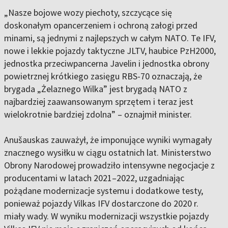
„Nasze bojowe wozy piechoty, szczycące się
doskonałym opancerzeniem i ochroną załogi przed
minami, są jednymi z najlepszych w całym NATO. Te IFV,
nowe i lekkie pojazdy taktyczne JLTV, haubice PzH2000,
jednostka przeciwpancerna Javelin i jednostka obrony
powietrznej krótkiego zasięgu RBS-70 oznaczają, że
brygada „Żelaznego Wilka” jest brygadą NATO z
najbardziej zaawansowanym sprzętem i teraz jest
wielokrotnie bardziej zdolna” – oznajmił minister.
Anušauskas zauważył, że imponujące wyniki wymagały
znacznego wysiłku w ciągu ostatnich lat. Ministerstwo
Obrony Narodowej prowadziło intensywne negocjacje z
producentami w latach 2021–2022, uzgadniając
pożądane modernizacje systemu i dodatkowe testy,
ponieważ pojazdy Vilkas IFV dostarczone do 2020 r.
miały wady. W wyniku modernizacji wszystkie pojazdy