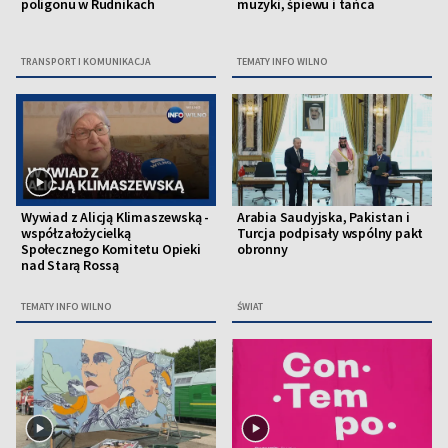
poligonu w Rudnikach
muzyki, śpiewu i tańca
TRANSPORT I KOMUNIKACJA
TEMATY INFO WILNO
Wywiad z Alicją Klimaszewską -
Arabia Saudyjska, Pakistan i
współzałożycielką
Turcja podpisały wspólny pakt
Społecznego Komitetu Opieki
obronny
nad Starą Rossą
TEMATY INFO WILNO
ŚWIAT