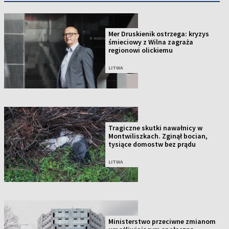
Mer Druskienik ostrzega: kryzys
śmieciowy z Wilna zagraża
regionowi olickiemu
LITWA
Tragiczne skutki nawałnicy w
Montwiliszkach. Zginął bocian,
tysiące domostw bez prądu
LITWA
Ministerstwo przeciwne zmianom