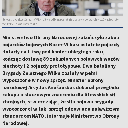
Sukces projektu Żelazny Wilk: Litwa odbiera ostatnie dostawy bojowych wozów piechoty,
fot. BNS/Erikas Ovčarenko
Ministerstwo Obrony Narodowej zakończyło zakup
pojazdów bojowych Boxer-Vilkas: ostatnie pojazdy
dotarły na Litwę pod koniec ubiegłego roku,
kończąc dostawę 89 zakupionych bojowych wozów
piechoty i 2 pojazdy prototypowe. Dwa bataliony
Brygady Żelaznego Wilka zostały w pełni
wyposażone w nowy sprzęt. Minister obrony
narodowej Arvydas Anušauskas dokonał przeglądu
zakupu o kluczowym znaczeniu dla litewskich sił
zbrojnych, stwierdzając, że siła bojowa brygady
wyposażonej w taki sprzęt odpowiada najwyższym
standardom NATO, informuje Ministerstwo Obrony
Narodowej.