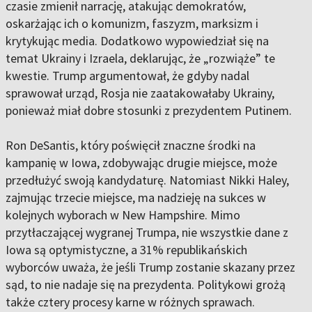
czasie zmienił narrację, atakując demokratów,
oskarżając ich o komunizm, faszyzm, marksizm i
krytykując media. Dodatkowo wypowiedział się na
temat Ukrainy i Izraela, deklarując, że „rozwiąże” te
kwestie. Trump argumentował, że gdyby nadal
sprawował urząd, Rosja nie zaatakowałaby Ukrainy,
ponieważ miał dobre stosunki z prezydentem Putinem.
Ron DeSantis, który poświęcił znaczne środki na
kampanię w Iowa, zdobywając drugie miejsce, może
przedłużyć swoją kandydaturę. Natomiast Nikki Haley,
zajmując trzecie miejsce, ma nadzieję na sukces w
kolejnych wyborach w New Hampshire. Mimo
przytłaczającej wygranej Trumpa, nie wszystkie dane z
Iowa są optymistyczne, a 31% republikańskich
wyborców uważa, że ​​jeśli Trump zostanie skazany przez
sąd, to nie nadaje się na prezydenta. Politykowi grożą
także cztery procesy karne w różnych sprawach.