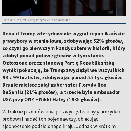
Donald Trump, fot. Getty Images/Chip Somodevilla
Donald Trump zdecydowanie wygrał republikańskie
prawybory w stanie Iowa, zdobywając 52% głosów,
co czyni go pierwszym kandydatem w historii, który
zdobył ponad połowę głosów w tym stanie.
Ogłoszone przez stanową Partię Republikańską
wyniki pokazują, że Trump zwyciężył we wszystkich
98 z 99 hrabstw, zdobywając ponad 55 tys. głosów.
Drugie miejsce zajął gubernator Florydy Ron
DeSantis (21% głosów), a trzecie była ambasador
USA przy ONZ – Nikki Haley (19% głosów).
W trakcie przemówienia po zwycięstwie były prezydent
próbował nadać ton pojednawczy, obiecując
zjednoczenie podzielonego kraju. Jednak w krótkim