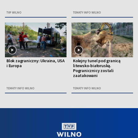
TVP WILNO
TEMATY INFO WILNO
Blok zagraniczny: Ukraina, USA
Kolejny tunel pod granicą
i Europa
litewsko-białoruską.
Pogranicznicy zostali
zaatakowani
TEMATY INFO WILNO
TEMATY INFO WILNO