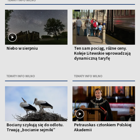
TEMATY INFO WILNO
Niebo w sierpniu
Ten sam pociąg, różne ceny.
Koleje Litewskie wprowadzają
dynamiczną taryfę
TEMATY INFO WILNO
TEMATY INFO WILNO
Bociany szykują się do odlotu.
Petrauskas członkiem Polskiej
Trwają „bocianie sejmiki”
Akademii