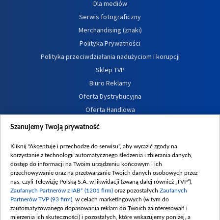
Dla mediów
Serwis fotograficzny
Merchandising (znaki)
Polityka Prywatności
Polityka przeciwdziałania nadużyciom i korupcji
Sklep TVP
Biuro Reklamy
Oferta Dystrybucyjna
Oferta Handlowa
Dostępność
Szanujemy Twoją prywatność
Moje zgody
Kliknij "Akceptuję i przechodzę do serwisu", aby wyrazić zgody na
Procedura zgłoszeń wewnętrznych
korzystanie z technologii automatycznego śledzenia i zbierania danych,
dostęp do informacji na Twoim urządzeniu końcowym i ich
przechowywanie oraz na przetwarzanie Twoich danych osobowych przez
nas, czyli Telewizję Polską S.A. w likwidacji (zwaną dalej również „TVP”),
Zaufanych Partnerów z IAB* (1201 firm)
oraz pozostałych
Zaufanych
Partnerów TVP (93 firm)
, w celach marketingowych (w tym do
zautomatyzowanego dopasowania reklam do Twoich zainteresowań i
mierzenia ich skuteczności) i pozostałych, które wskazujemy poniżej, a