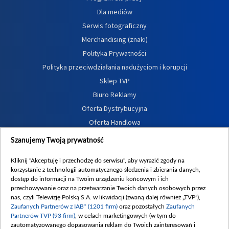
Dla mediów
Serwis fotograficzny
Merchandising (znaki)
Polityka Prywatności
Polityka przeciwdziałania nadużyciom i korupcji
Sklep TVP
Biuro Reklamy
Oferta Dystrybucyjna
Oferta Handlowa
Dostępność
Szanujemy Twoją prywatność
Moje zgody
Kliknij "Akceptuję i przechodzę do serwisu", aby wyrazić zgody na
Procedura zgłoszeń wewnętrznych
korzystanie z technologii automatycznego śledzenia i zbierania danych,
dostęp do informacji na Twoim urządzeniu końcowym i ich
przechowywanie oraz na przetwarzanie Twoich danych osobowych przez
nas, czyli Telewizję Polską S.A. w likwidacji (zwaną dalej również „TVP”),
Zaufanych Partnerów z IAB* (1201 firm)
oraz pozostałych
Zaufanych
Partnerów TVP (93 firm)
, w celach marketingowych (w tym do
zautomatyzowanego dopasowania reklam do Twoich zainteresowań i