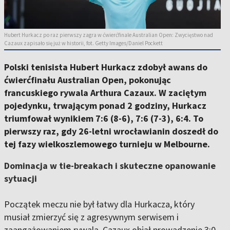
Hubert Hurkacz po raz pierwszy zagra w ćwierćfinale Australian Open: Zwycięstwo nad
Cazaux zapisało się już w historii, fot. Getty Images/Daniel Pockett
Polski tenisista Hubert Hurkacz zdobył awans do
ćwierćfinału Australian Open, pokonując
francuskiego rywala Arthura Cazaux. W zaciętym
pojedynku, trwającym ponad 2 godziny, Hurkacz
triumfował wynikiem 7:6 (8-6), 7:6 (7-3), 6:4. To
pierwszy raz, gdy 26-letni wrocławianin doszedł do
tej fazy wielkoszlemowego turnieju w Melbourne.
Dominacja w tie-breakach i skuteczne opanowanie
sytuacji
Początek meczu nie był łatwy dla Hurkacza, który
musiał zmierzyć się z agresywnym serwisem i
zaangażowaniem rywala. Cazaux objął prowadzenie 3:0,