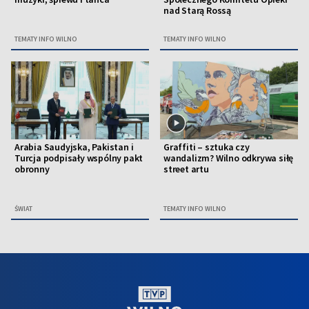
nad Starą Rossą
TEMATY INFO WILNO
TEMATY INFO WILNO
Arabia Saudyjska, Pakistan i
Graffiti – sztuka czy
Turcja podpisały wspólny pakt
wandalizm? Wilno odkrywa siłę
obronny
street artu
ŚWIAT
TEMATY INFO WILNO