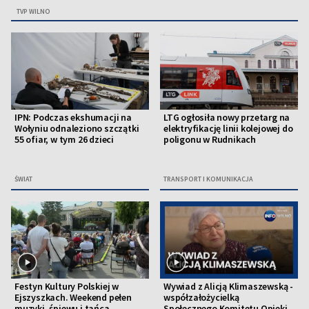
TVP WILNO
IPN: Podczas ekshumacji na
LTG ogłosiła nowy przetarg na
Wołyniu odnaleziono szczątki
elektryfikację linii kolejowej do
55 ofiar, w tym 26 dzieci
poligonu w Rudnikach
ŚWIAT
TRANSPORT I KOMUNIKACJA
Festyn Kultury Polskiej w
Wywiad z Alicją Klimaszewską -
Ejszyszkach. Weekend pełen
współzałożycielką
muzyki, śpiewu i tańca
Społecznego Komitetu Opieki