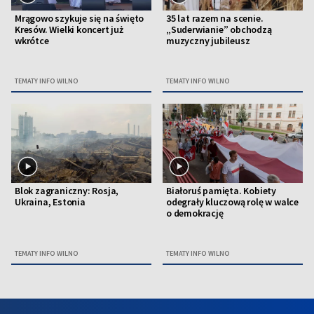
Mrągowo szykuje się na święto
35 lat razem na scenie.
Kresów. Wielki koncert już
„Suderwianie” obchodzą
wkrótce
muzyczny jubileusz
TEMATY INFO WILNO
TEMATY INFO WILNO
Blok zagraniczny: Rosja,
Białoruś pamięta. Kobiety
Ukraina, Estonia
odegrały kluczową rolę w walce
o demokrację
TEMATY INFO WILNO
TEMATY INFO WILNO