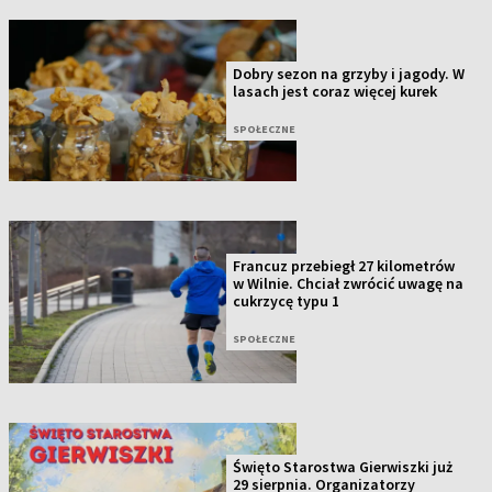
Dobry sezon na grzyby i jagody. W
lasach jest coraz więcej kurek
SPOŁECZNE
Francuz przebiegł 27 kilometrów
w Wilnie. Chciał zwrócić uwagę na
cukrzycę typu 1
SPOŁECZNE
Święto Starostwa Gierwiszki już
29 sierpnia. Organizatorzy