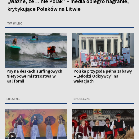
„Ważne, że… nie Polak” – media obiegło nagranie,
krytykujące Polaków na Litwie
TVP WILNO
Psy na deskach surfingowych.
Polska przygoda pełna zabawy
Nietypowe mistrzostwa w
– „Młodzi Odkrywcy” na
Kalifornii
wakacjach
LIFESTYLE
SPOŁECZNE