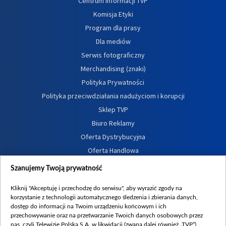
Centrum informacji TVP
Komisja Etyki
Program dla prasy
Dla mediów
Serwis fotograficzny
Merchandising (znaki)
Polityka Prywatności
Polityka przeciwdziałania nadużyciom i korupcji
Sklep TVP
Biuro Reklamy
Oferta Dystrybucyjna
Oferta Handlowa
Dostępność
Szanujemy Twoją prywatność
Moje zgody
Kliknij "Akceptuję i przechodzę do serwisu", aby wyrazić zgody na
Procedura zgłoszeń wewnętrznych
korzystanie z technologii automatycznego śledzenia i zbierania danych,
dostęp do informacji na Twoim urządzeniu końcowym i ich
przechowywanie oraz na przetwarzanie Twoich danych osobowych przez
nas, czyli Telewizję Polską S.A. w likwidacji (zwaną dalej również „TVP”),