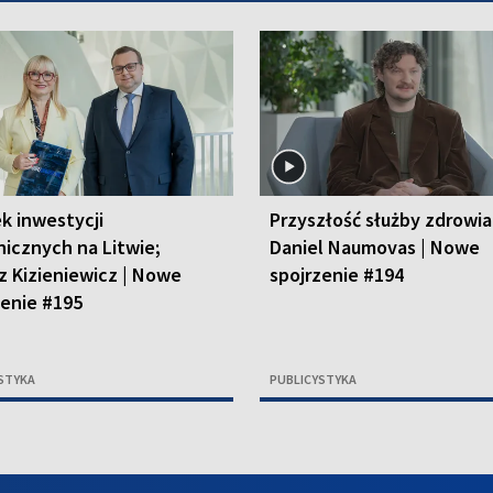
k inwestycji
Przyszłość służby zdrowia
nicznych na Litwie;
Daniel Naumovas | Nowe
z Kizieniewicz | Nowe
spojrzenie #194
zenie #195
STYKA
PUBLICYSTYKA