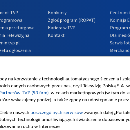
ment TVP
Konkursy
Centrum i
Programowa
Zgłoś program (ROPAT)
Komisja E
enia przetargowe
Kariera w TVP
Program d
ia Telewizyjna
Kontakt
Dla medi
min tvp.pl
Serwis fo
zeta ogłoszenia
Merchandi
acje o nadawcy
Polityka 
Polityka 
nadużycio
gody na korzystanie z technologii automatycznego śledzenia i zb
ch danych osobowych przez nas, czyli Telewizję Polską S.A. w 
Partnerów TVP (93 firm)
, w celach marketingowych (w tym do 
 które wskazujemy poniżej, a także zgody na udostępnianie przez
Ciebie naszych
poszczególnych serwisów
zwanych dalej „Portal
dobnych technologii umożliwiających świadczenie dopasowanych i
lizowanie ruchu w Internecie.