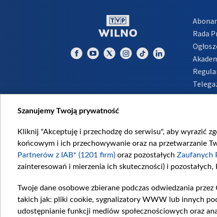
Abona
Rada 
Ogłosz
Akadem
Regula
Telega
Inform
Szanujemy Twoją prywatność
Kliknij "Akceptuję i przechodzę do serwisu", aby wyrazić z
końcowym i ich przechowywanie oraz na przetwarzanie Twoi
Partnerów z IAB* (1201 firm)
oraz pozostałych
Zaufanych 
zainteresowań i mierzenia ich skuteczności) i pozostałych,
Twoje dane osobowe zbierane podczas odwiedzania przez 
takich jak: pliki cookie, sygnalizatory WWW lub innych po
udostępnianie funkcji mediów społecznościowych oraz ana