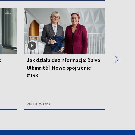
▶
:
Jak działa dezinformacja: Daiva
Cmentarz
Ulbinaitė | Nowe spojrzenie
Krzyszt
#193
spojrzen
PUBLICYSTYKA
PUBLICYSTY