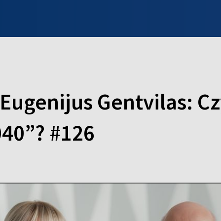
INFO WILNO
WILNO NA DZIEŃ DOBRY
PROGRAMY
ZGŁOŚ
Eugenijus Gentvilas: Cz
040”? #126