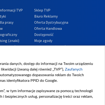
nformacji TVP
Sklep TVP
tyki
Biuro Reklamy
la prasy
Oferta Dystrybucyjna
ów
Oferta Handlowa
tograficzny
Dostępność
sing (znaki)
Moje zgody
Prywatności
Procedura zgłoszeń
wewnętrznych
przeciwdziałania
m i korupcji
ierania danych, dostęp do informacji na Twoim urządzeniu
likwidacji (zwaną dalej również „TVP”),
Zaufanych
zautomatyzowanego dopasowania reklam do Twoich
 nas identyfikatora PPID do Google.
em”, w tym informacje zapisywane za pomocą technologii
 bezpiecznych usług, personalizację treści oraz reklam,