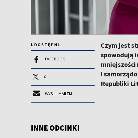
Czym jest s
UDOSTĘPNIJ
spowodują is
FACEBOOK
mniejszości
i samorządo
X
Republiki L
WYŚLIJ MAILEM
INNE ODCINKI