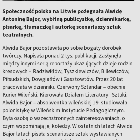
Społeczność polska na Litwie pożegnała Alwidę
Antoninę Bajor, wybitną publicystkę, dziennikarkę,
pisarkę, tłumaczkę i autorkę scenariuszy sztuk
teatralnych.
Alwida Bajor pozostawiła po sobie bogaty dorobek
twórczy. Napisała ponad 2 tys. publikacji. Zasłynęła
między innymi serią reportaży ukazujących dzieje rodzin
kresowych – Radziwiłłów, Tyszkiewiczów, Billewiczów,
Piłsudskich, Dowgiałłów i Gasztowtów. Przez 20 lat
pracowała w dzienniku Czerwony Sztandar – obecnie
Kurier Wileński. Kierowała Działem Literatury i Sztuki.
Alwida Bajor – absolwentka wileńskiej 19. studiowała
polonistykę w Wileńskim Instytucie Pedagogicznym.
Była osobą o wszechstronnych zainteresowaniach, o
czym wspominają jej koledzy. W ostatnich latach Alwida
Bajor latach pisała scenariusze sztuk wystawianych