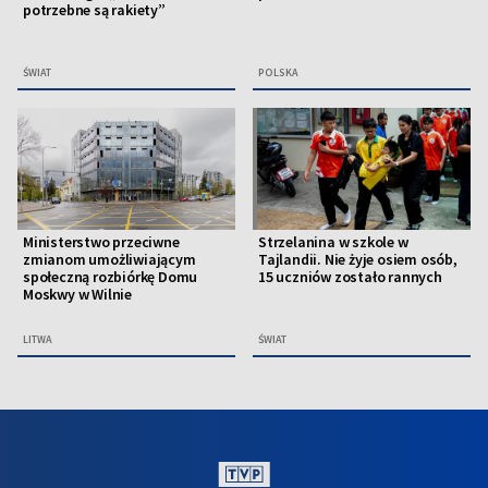
potrzebne są rakiety”
ŚWIAT
POLSKA
Ministerstwo przeciwne
Strzelanina w szkole w
zmianom umożliwiającym
Tajlandii. Nie żyje osiem osób,
społeczną rozbiórkę Domu
15 uczniów zostało rannych
Moskwy w Wilnie
LITWA
ŚWIAT