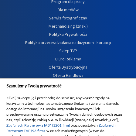
Program dla prasy
Dla mediów
Serwis fotograficzny
Merchandising (znaki)
Polityka Prywatności
Polityka przeciwdziałania nadużyciom i korupcji
Sklep TVP
Biuro Reklamy
Oferta Dystrybucyjna
Oferta Handlowa
Dostępność
Szanujemy Twoją prywatność
Moje zgody
Kliknij "Akceptuję i przechodzę do serwisu", aby wyrazić zgody na
Procedura zgłoszeń wewnętrznych
korzystanie z technologii automatycznego śledzenia i zbierania danych,
dostęp do informacji na Twoim urządzeniu końcowym i ich
przechowywanie oraz na przetwarzanie Twoich danych osobowych przez
nas, czyli Telewizję Polską S.A. w likwidacji (zwaną dalej również „TVP”),
Zaufanych Partnerów z IAB* (1201 firm)
oraz pozostałych
Zaufanych
Partnerów TVP (93 firm)
, w celach marketingowych (w tym do