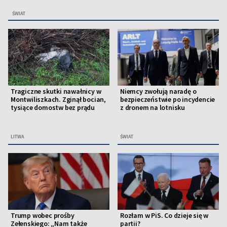
ŚWIAT
Tragiczne skutki nawałnicy w
Niemcy zwołują naradę o
Montwiliszkach. Zginął bocian,
bezpieczeństwie po incydencie
tysiące domostw bez prądu
z dronem na lotnisku
LITWA
ŚWIAT
Trump wobec prośby
Rozłam w PiS. Co dzieje się w
Zełenskiego: „Nam także
partii?