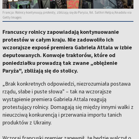
Francja: Rolnicy kontynuują protesty, zbliżają się do Paryża, fot. Sathiri Kelpa/Anadolu via
Getty Images
Francuscy rolnicy zapowiadają kontynuowanie
protestów w całym kraju. Nie zadowoliło ich
wczorajsze exposé premiera Gabriela Attala w izbie
deputowanych. Konwoje traktorów, które od
poniedziałku prowadzą tak zwane „oblężenie
Paryża", zbliżają się do stolicy.
„Brak konkretnych odpowiedzi, niezrozumiała postawa
rządu, słabe i puste słowa" – tak na wczorajsze
wystąpienie premiera Gabriela Attala reagują
protestujący rolnicy. Domagają się między innymi walki z
nieuczciwą konkurencją i przerwania importu tanich
produktów z Ukrainy.
Wczoraj francuski premier zapewnił, że będzie walczył o