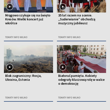
Mrągowo szykuje się na święto
35 lat razem na scenie.
Kresów. Wielki koncert już
„Suderwianie” obchodzą
wkrótce
muzyczny jubileusz
TEMATY INFO WILNO
TEMATY INFO WILNO
Blok zagraniczny: Rosja,
Białoruś pamięta. Kobiety
Ukraina, Estonia
odegrały kluczową rolę w walce
o demokrację
TEMATY INFO WILNO
TEMATY INFO WILNO