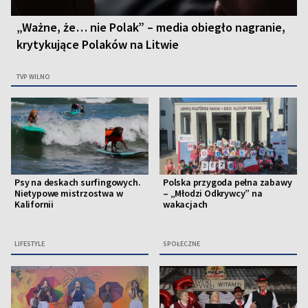
„Ważne, że… nie Polak” – media obiegło nagranie,
krytykujące Polaków na Litwie
TVP WILNO
Psy na deskach surfingowych.
Polska przygoda pełna zabawy
Nietypowe mistrzostwa w
– „Młodzi Odkrywcy” na
Kalifornii
wakacjach
LIFESTYLE
SPOŁECZNE