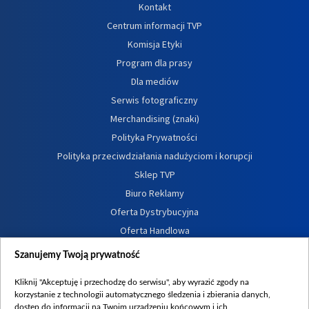
Kontakt
Centrum informacji TVP
Komisja Etyki
Program dla prasy
Dla mediów
Serwis fotograficzny
Merchandising (znaki)
Polityka Prywatności
Polityka przeciwdziałania nadużyciom i korupcji
Sklep TVP
Biuro Reklamy
Oferta Dystrybucyjna
Oferta Handlowa
Dostępność
Szanujemy Twoją prywatność
Moje zgody
Kliknij "Akceptuję i przechodzę do serwisu", aby wyrazić zgody na
Procedura zgłoszeń wewnętrznych
korzystanie z technologii automatycznego śledzenia i zbierania danych,
dostęp do informacji na Twoim urządzeniu końcowym i ich