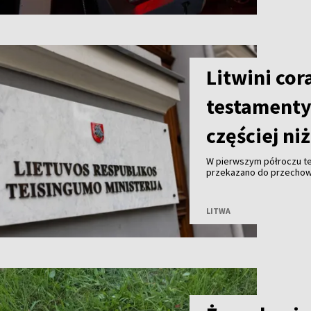
Litwini cor
testamenty.
częściej ni
W pierwszym półroczu te
przekazano do przechowa
znacznie więcej niż mężc
Litwy.
LITWA