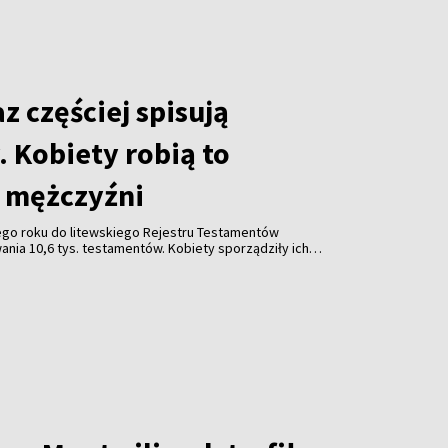
az częściej spisują
 Kobiety robią to
ż mężczyźni
go roku do litewskiego Rejestru Testamentów
nia 10,6 tys. testamentów. Kobiety sporządziły ich
zyźni – wynika z danych Ministerstwa Sprawiedliwości