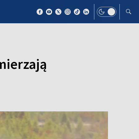
 TEMAT
WIĘCEJ
mierzają