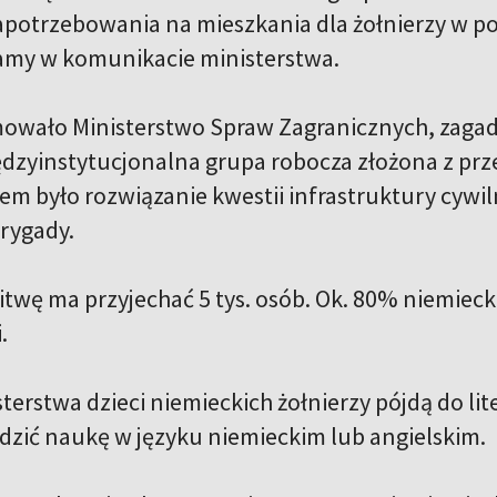
zapotrzebowania na mieszkania dla żołnierzy w 
tamy w komunikacie ministerstwa.
owało Ministerstwo Spraw Zagranicznych, zagad
dzyinstytucjonalna grupa robocza złożona z prze
em było rozwiązanie kwestii infrastruktury cywil
brygady.
itwę ma przyjechać 5 tys. osób. Ok. 80% niemiecki
.
erstwa dzieci niemieckich żołnierzy pójdą do lite
zić naukę w języku niemieckim lub angielskim.