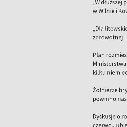
„W dłuższej 
w Wilnie i K
„Dla litewsk
zdrowotnej i
Plan rozmies
Ministerstwa
kilku niemiec
Żołnierze br
powinno nast
Dyskusje o r
czerwcu ubie