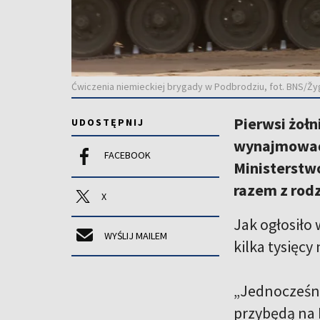
Ćwiczenia niemieckiej brygady w Podbrodziu, fot. BNS/Žy
Pierwsi żołn
UDOSTĘPNIJ
wynajmować 
FACEBOOK
Ministerstw
razem z rod
X
Jak ogłosiło
WYŚLIJ MAILEM
kilka tysięcy
„Jednocześni
przybędą na 