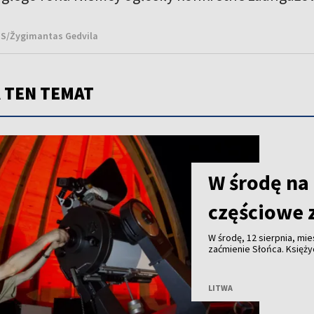
NS/Žygimantas Gedvila
 TEN TEMAT
W środę na
częściowe 
W środę, 12 sierpnia, m
zaćmienie Słońca. Księży
LITWA