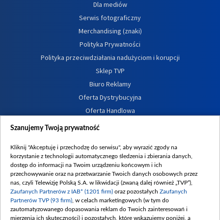
Dla mediów
Serwis fotograficzny
Merchandising (znaki)
Polityka Prywatności
Polityka przeciwdziałania nadużyciom i korupcji
Sklep TVP
Biuro Reklamy
Oferta Dystrybucyjna
Oferta Handlowa
Dostępność
Szanujemy Twoją prywatność
Moje zgody
Kliknij "Akceptuję i przechodzę do serwisu", aby wyrazić zgody na
Procedura zgłoszeń wewnętrznych
korzystanie z technologii automatycznego śledzenia i zbierania danych,
dostęp do informacji na Twoim urządzeniu końcowym i ich
przechowywanie oraz na przetwarzanie Twoich danych osobowych przez
nas, czyli Telewizję Polską S.A. w likwidacji (zwaną dalej również „TVP”),
Zaufanych Partnerów z IAB* (1201 firm)
oraz pozostałych
Zaufanych
Partnerów TVP (93 firm)
, w celach marketingowych (w tym do
zautomatyzowanego dopasowania reklam do Twoich zainteresowań i
mierzenia ich skuteczności) i pozostałych, które wskazujemy poniżej, a