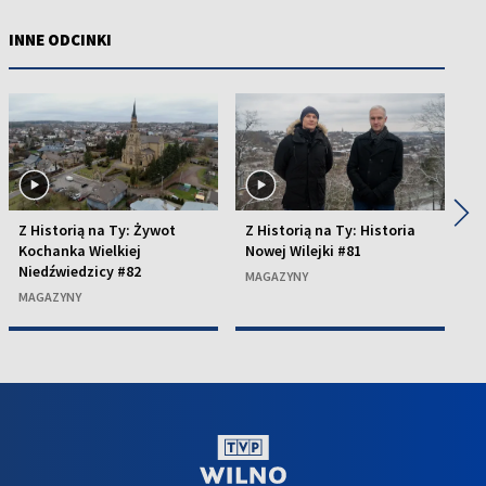
INNE ODCINKI
◀
▶
Z Historią na Ty: Żywot
Z Historią na Ty: Historia
Z 
Kochanka Wielkiej
Nowej Wilejki #81
o
Niedźwiedzicy #82
MAGAZYNY
M
MAGAZYNY