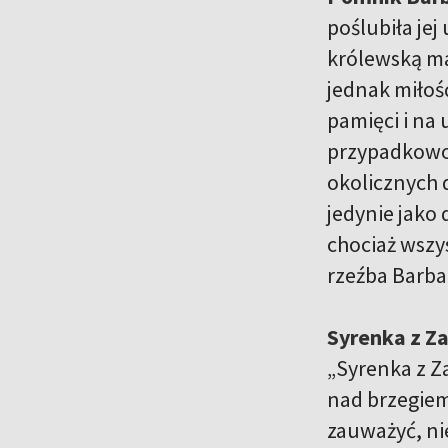
poślubiła jej
królewską mał
jednak miłoś
pamięci i na 
przypadkowo,
okolicznych 
jedynie jako
chociaż wszys
rzeźba Barbar
Syrenka z Z
„Syrenka z Z
nad brzegiem
zauważyć, nie