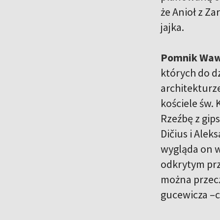
że Anioł z Za
jajka.
Pomnik Waw
których do dz
architekturz
kościele św. 
Rzeźbę z gip
Dičius i Ale
wygląda on w
odkrytym prz
można przecz
gucewicza –