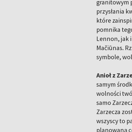
granitowym p
przysłania k
które zainsp
pomnika tego
Lennon, jak i
Mačiūnas. Rz
symbole, wol
Anioł z Zarz
samym środku
wolności twó
samo Zarzecz
Zarzecza zos
wszyscy to p
planowaną ce