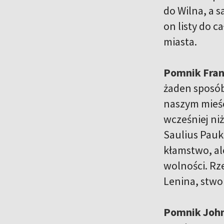
do Wilna, a 
on listy do c
miasta.
Pomnik Fran
żaden sposób
naszym mieści
wcześniej niż
Saulius Pauk
kłamstwo, al
wolności. Rz
Lenina, stwo
Pomnik Joh