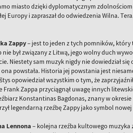
samo miasto dzięki dyplomatycznym zdolnościom ks
ałej Europy i zapraszał do odwiedzenia Wilna. Ter
ka Zappy
– jest to jeden z tych pomników, który
 nie był związany z Litwą, jego wolny duch wywo
e. Niestety sam muzyk nigdy nie dowiedział się o 
 ona powstała. Historia jej powstania jest niesam
štys opowiedział wszystkim o tym, że zaprzyjaźni
e Frank Zappa przyciągnął uwagę innych litewskic
eźbiarz Konstantinas Bagdonas, znany w okresi
rzył legendarną rzeźbę Zappy jako symbol nowej 
na Lennona
– kolejna rzeźba kultowego muzyka z