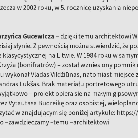
rzecza w 2002 roku, w 5. rocznicę uzyskania niepod
rzyńca Gucewicza
– dzięki temu architektowi W
isiaj słynie. Z pewnością można stwierdzić, że p
e klasycystycznej na Litwie. W 1984 roku w samy
Krzyża (bonifratrów) – został wzniesiony pomnik 
su wykonał Vladas Vildžiūnas, natomiast miejsce 
ksandras Lukšas. Brak materiału portretowego ut
yjątkowo – projekt opiera się na małym gipsow
ez Vytautasa Budreikę oraz osobistej, wieloplano
ytać w znajdującym się poniżej artykule: https:/
co –zawdzieczamy –temu –architektowi