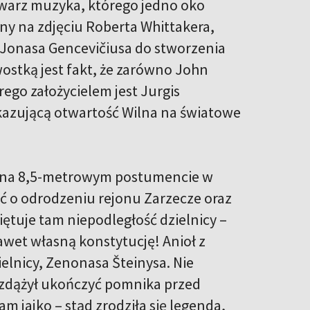
twarz muzyka, którego jedno oko
ny na zdjęciu Roberta Whittakera,
a Jonasa Gencevičiusa do stworzenia
wostką jest fakt, że zarówno John
rego założycielem jest Jurgis
kazującą otwartość Wilna na światowe
y na 8,5-metrowym postumencie w
ść o odrodzeniu rejonu Zarzecze oraz
iętuje tam niepodległość dzielnicy –
awet własną konstytucję! Anioł z
elnicy, Zenonasa Šteinysa. Nie
e zdążył ukończyć pomnika przed
 jajko – stąd zrodziła się legenda,