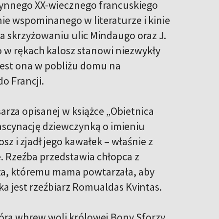
łynnego XX-wiecznego francuskiego
nie wspominanego w literaturze i kinie
 skrzyżowaniu ulic Mindaugo oraz J.
o w rękach kalosz stanowi niezwykły
jest ona w pobliżu domu na
o Francji.
sarza opisanej w książce „Obietnica
fascynację dziewczynką o imieniu
sz i zjadł jego kawałek – właśnie z
e. Rzeźba przedstawia chłopca z
rza, któremu mama powtarzała, aby
a jest rzeźbiarz Romualdas Kvintas.
óra wbrew woli królowej Bony Sforzy