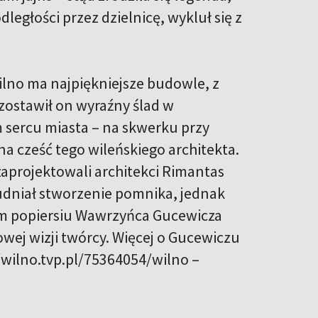
ległości przez dzielnicę, wykluł się z
ilno ma najpiękniejsze budowle, z
ozostawił on wyraźny ślad w
m sercu miasta – na skwerku przy
na cześć tego wileńskiego architekta.
zaprojektowali architekci Rimantas
rudniał stworzenie pomnika, jednak
ym popiersiu Wawrzyńca Gucewicza
wej wizji twórcy. Więcej o Gucewiczu
/wilno.tvp.pl/75364054/wilno –