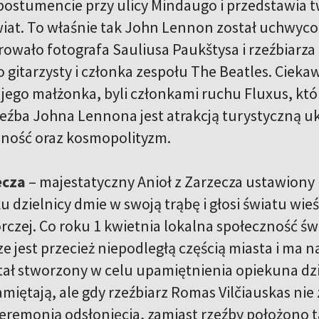
ostumencie przy ulicy Mindaugo i przedstawia 
wiat. To właśnie tak John Lennon został uchwyco
irowało fotografa Sauliusa Paukštysa i rzeźbiarz
 gitarzysty i członka zespołu The Beatles. Cieka
 jego małżonka, byli członkami ruchu Fluxus, któ
eźba Johna Lennona jest atrakcją turystyczną u
ność oraz kosmopolityzm.
ecza
– majestatyczny Anioł z Zarzecza ustawion
 dzielnicy dmie w swoją trąbę i głosi światu wie
rczej. Co roku 1 kwietnia lokalna społeczność św
e jest przecież niepodległą częścią miasta i ma n
tał stworzony w celu upamiętnienia opiekuna dzi
amiętają, ale gdy rzeźbiarz Romas Vilčiauskas ni
remonią odsłonięcia, zamiast rzeźby położono tam