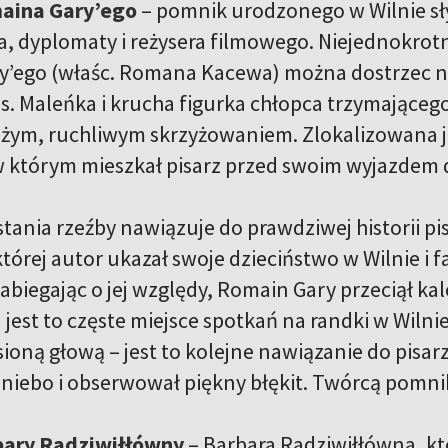
aina Gary’ego
– pomnik urodzonego w Wilnie s
ta, dyplomaty i reżysera filmowego. Niejednokrot
’ego (właśc. Romana Kacewa) można dostrzec na
s. Maleńka i krucha figurka chłopca trzymająceg
użym, ruchliwym skrzyżowaniem. Zlokalizowana 
 którym mieszkał pisarz przed swoim wyjazdem d
tania rzeźby nawiązuje do prawdziwej historii pi
tórej autor ukazał swoje dzieciństwo w Wilnie i 
biegając o jej względy, Romain Gary przeciął kalo
jest to częste miejsce spotkań na randki w Wilni
ioną głową – jest to kolejne nawiązanie do pisa
 niebo i obserwował piękny błękit. Twórcą pomnik
ary Radziwiłłówny
– Barbara Radziwiłłówna, kt