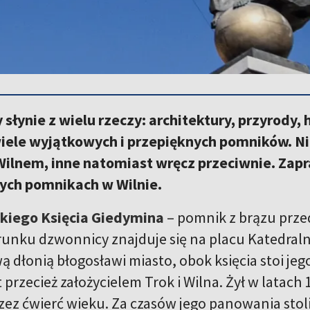
 słynie z wielu rzeczy: architektury, przyrody, h
iele wyjątkowych i przepięknych pomników. Ni
Wilnem, inne natomiast wręcz przeciwnie. Zap
ych pomnikach w Wilnie.
kiego Księcia Giedymina
– pomnik z brązu prz
runku dzwonnicy znajduje się na placu Katedral
ą dłonią błogosławi miasto, obok księcia stoi jeg
 przecież założycielem Trok i Wilna. Żył w latach
zez ćwierć wieku. Za czasów jego panowania stoli