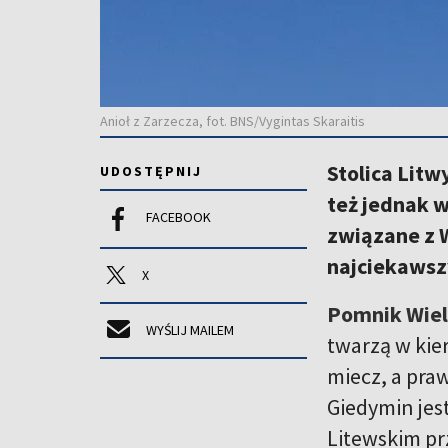
Anioł z Zarzecza, fot. BNS/Vygintas Skaraitis
Stolica Litwy
UDOSTĘPNIJ
też jednak w
FACEBOOK
związane z 
najciekawsz
X
Pomnik Wiel
WYŚLIJ MAILEM
twarzą w kie
miecz, a praw
Giedymin jest
Litewskim pr