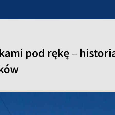
INFO WILNO
WILNO NA DZIEŃ DOBRY
PROGRAMY
ZGŁOŚ
kami pod rękę – histor
ików