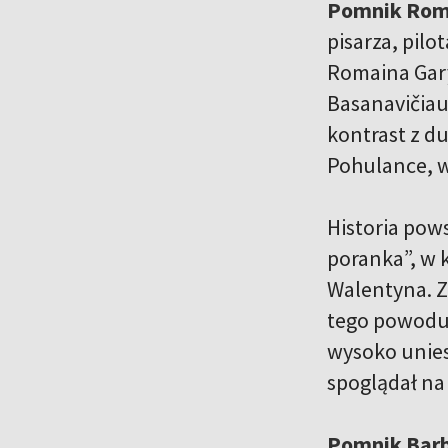
Pomnik Rom
pisarza, pilo
Romaina Gary
Basanavičiau
kontrast z d
Pohulance, w
Historia pows
poranka”, w k
Walentyna. Za
tego powodu 
wysoko unies
spoglądał na
Pomnik Barb