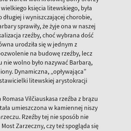
wielkiego księcia litewskiego, była
długiej i wyniszczającej chorobie,
bary sprawiły, że żyje ona w naszej
okalizacja rzeźby, choć wybrana dość
ówna urodziła się w jednym z
pozwolenie na budowę rzeźby, lecz
tu nie wolno było nazywać Barbarą,
iesiony. Dynamiczna, „opływająca”
awicielki litewskiej arystokracji
a Romasa Vilčiauskasa rzeźba z brązu
stała umieszczona w kamiennej niszy
rzeczu. Rzeźby tej nie sposób nie
 Most Zarzeczny, czy też spogląda się