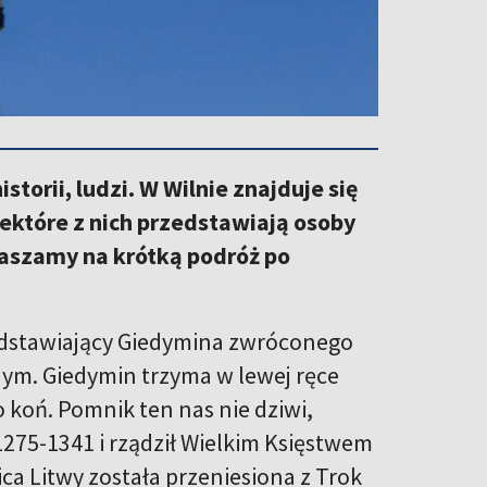
istorii, ludzi. W Wilnie znajduje się
ektóre z nich przedstawiają osoby
raszamy na krótką podróż po
edstawiający Giedymina zwróconego
nym. Giedymin trzyma w lewej ręce
o koń. Pomnik ten nas nie dziwi,
 1275-1341 i rządził Wielkim Księstwem
ca Litwy została przeniesiona z Trok