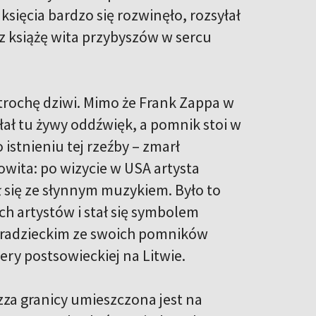
ięcia bardzo się rozwinęło, rozsyłał
az książę wita przybyszów w sercu
 trochę dziwi. Mimo że Frank Zappa w
łał tu żywy oddźwięk, a pomnik stoi w
istnieniu tej rzeźby – zmarł
owita: po wizycie w USA artysta
ł się ze słynnym muzykiem. Było to
h artystów i stał się symbolem
e radzieckim ze swoich pomników
ery postsowieckiej na Litwie.
za granicy umieszczona jest na