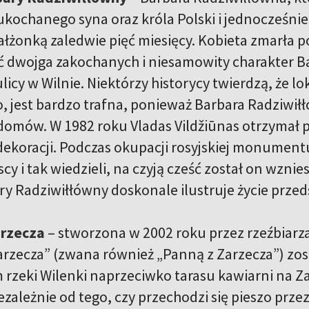
 ukochanego syna oraz króla Polski i jednocześnie 
żonką zaledwie pięć miesięcy. Kobieta zmarła po 
ć dwojga zakochanych i niesamowity charakter Bar
ulicy w Wilnie. Niektórzy historycy twierdzą, że l
 jest bardzo trafna, ponieważ Barbara Radziwiłł
domów. W 1982 roku Vladas Vildžiūnas otrzymał 
 dekoracji. Podczas okupacji rosyjskiej monumen
cy i tak wiedzieli, na czyją cześć został on wzn
y Radziwiłłówny doskonale ilustruje życie przedst
arzecza
– stworzona w 2002 roku przez rzeźbiarz
arzecza” (zwana również „Panną z Zarzecza”) zo
 rzeki Wilenki naprzeciwko tarasu kawiarni na Za
zależnie od tego, czy przechodzi się pieszo przez