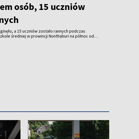
siem osób, 15 uczniów
nnych
ginęło, a 15 uczniów zostało rannych podczas
szkole średniej w prowincji Nonthaburi na północ od
zkiej policji sprawcą był nastoletni były uczeń
 zastrzelił swoich dziadków, a następnie udał się do
żącym do dziadka.