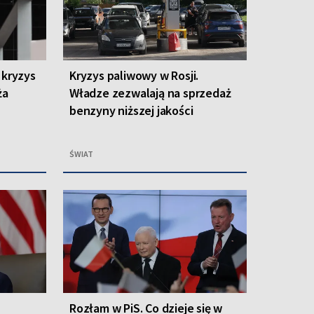
 kryzys
Kryzys paliwowy w Rosji.
ża
Władze zezwalają na sprzedaż
benzyny niższej jakości
ŚWIAT
Rozłam w PiS. Co dzieje się w