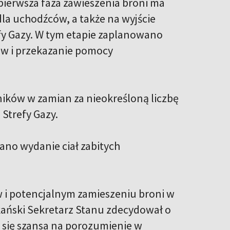
pierwsza faza zawieszenia broni ma
la uchodźców, a także na wyjście
efy Gazy. W tym etapie zaplanowano
ów i przekazanie pomocy
ników w zamian za nieokreśloną liczbę
 Strefy Gazy.
ano wydanie ciał zabitych
 i potencjalnym zamieszeniu broni w
ykański Sekretarz Stanu zdecydował o
a się szansa na porozumienie w