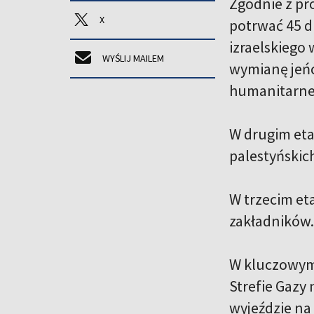
Zgodnie z pr
X
potrwać 45 d
izraelskiego
WYŚLIJ MAILEM
wymianę jeńc
humanitarne
W drugim eta
palestyńskich
W trzecim et
zakładników.
W kluczowym 
Strefie Gazy
wyjeździe na