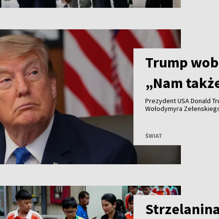
Trump wobe
„Nam także
Prezydent USA Donald Tr
Wołodymyra Zełenskiego 
obrony powietrznej Patri
potrzebują własnych zap
ŚWIAT
Strzelanina