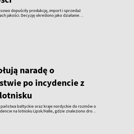
sowo dopuściły produkcję, import i sprzedaż
ch jakości. Decyzję określono jako działanie
łagodzić ogólnokrajowe problemy z dostępnością
łują naradę o
stwie po incydencie z
lotnisku
, państwa bałtyckie oraz kraje nordyckie do rozmów o
encie na lotnisku Lipsk/Halle, gdzie znaleziono drona
 Spotkanie ma odbyć się pod koniec sierpnia.