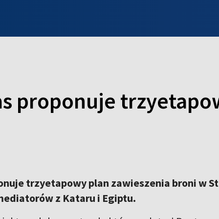
INFO WILNO
WILNO NA DZIEŃ DOBRY
PROGRAMY
ZGŁOŚ
as proponuje trzyetapo
nuje trzyetapowy plan zawieszenia broni w St
ediatorów z Kataru i Egiptu.