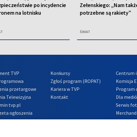
pieczeństwie po incydencie
Zełenskiego: „Nam takż
ronem na lotnisku
potrzebne są rakiety”
AT
ŚWIAT
ment TVP
Konkursy
Centrum i
Programowa
Zgłoś program (ROPAT)
Komisja E
enia przetargowe
Kariera w TVP
Program d
ia Telewizyjna
Kontakt
Dla medi
min tvp.pl
Serwis fo
zeta ogłoszenia
Merchandi
acje o nadawcy
Polityka 
Polityka 
nadużycio