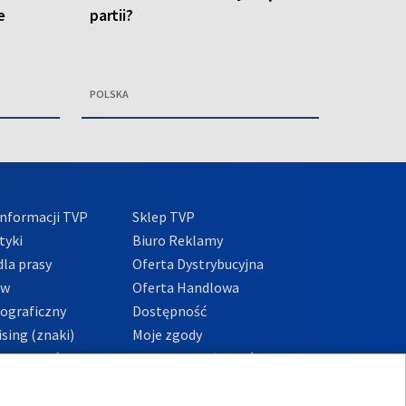
e
partii?
POLSKA
nformacji TVP
Sklep TVP
tyki
Biuro Reklamy
la prasy
Oferta Dystrybucyjna
ów
Oferta Handlowa
tograficzny
Dostępność
sing (znaki)
Moje zgody
Prywatności
Procedura zgłoszeń
wewnętrznych
przeciwdziałania
m i korupcji