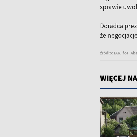
sprawie uwol
Doradca prez
że negocjacj
źródło:
IAR, fot. A
WIĘCEJ NA