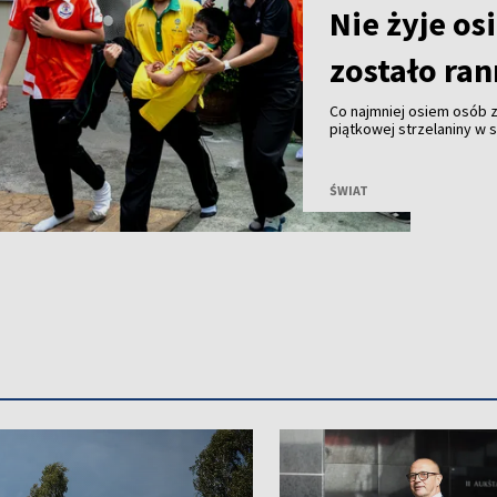
Nie żyje o
zostało ra
Co najmniej osiem osób z
piątkowej strzelaniny w 
Bangkoku. Według tajland
placówki, który wcześniej
szkoły z pistoletem nale
ŚWIAT