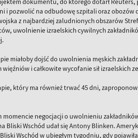
ojektem dokumentu, do którego dotarł Reuters, 
ni i pozwolić na odbudowę szpitali oraz obozów d
 wojska z najbardziej zaludnionych obszarów Str
ów, uwolnienie izraelskich cywilnych zakładnik
j.
pie miałoby dojść do uwolnienia męskich zakład
 więźniów i całkowite wycofanie sił izraelskich ze
apie, który ma również trwać 45 dni, zaproponow
momencie negocjacji o uwolnieniu zakładników
 na Bliski Wschód udał się Antony Blinken. Amer
 Bliski Wschód w ubiegłym tygodniu, gdy pojawił