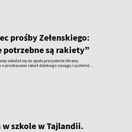
c prośby Zełenskiego:
 potrzebne są rakiety”
ump odniósł się do apelu prezydenta Ukrainy
o przekazanie rakiet dalekiego zasięgu i systemów
ot. Stwierdził, że Stany Zjednoczone również
asów uzbrojenia.
 w szkole w Tajlandii.