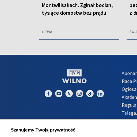
Montwiliszkach. Zginął bocian,
bez
tysiące domostw bez prądu
z d
LITWA
ŚWI
Abona
Rada 
Ogłosz
Akadem
Regula
Telega
Inform
Szanujemy Twoją prywatność