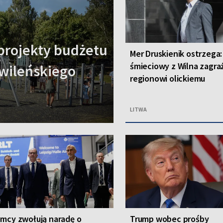
projekty budżetu
Mer Druskienik ostrzega:
śmieciowy z Wilna zagra
wileńskiego
regionowi olickiemu
LITWA
mcy zwołują naradę o
Trump wobec prośby