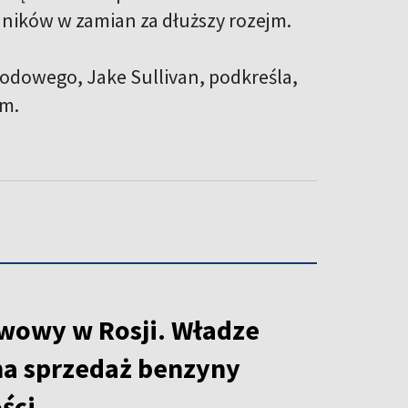
dników w zamian za dłuższy rozejm.
odowego, Jake Sullivan, podkreśla,
um.
iwowy w Rosji. Władze
na sprzedaż benzyny
ości