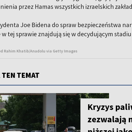
nienia przez Hamas wszystkich izraelskich zakła
ydenta Joe Bidena do spraw bezpieczeństwa nar
e w tej sprawie znajdują się w decydującym stadi
bed Rahim Khatib/Anadolu via Getty Images
 TEN TEMAT
Kryzys pal
zezwalają 
niższej jak