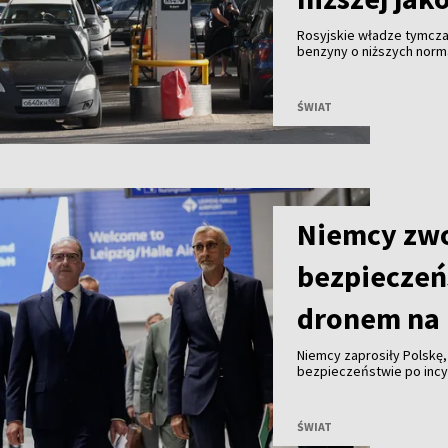
Rosyjskie władze tymcza
benzyny o niższych norma
antykryzysowe mające z
paliwa.
ŚWIAT
Niemcy zwo
bezpieczeń
dronem na 
Niemcy zaprosiły Polskę
bezpieczeństwie po incyd
z ładunkiem wybuchowym.
ŚWIAT