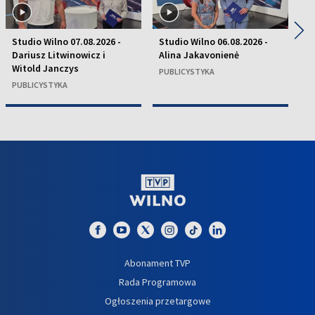
◀
▶
Studio Wilno 07.08.2026 -
Studio Wilno 06.08.2026 -
St
Dariusz Litwinowicz i
Alina Jakavonienė
D
Witold Janczys
C
PUBLICYSTYKA
PUBLICYSTYKA
P
Abonament TVP
Rada Programowa
Ogłoszenia przetargowe