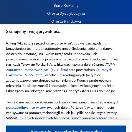
Biuro Reklamy
Oferta Dystrybucyjna
Oferta Handlowa
Dostępność
Szanujemy Twoją prywatność
Moje zgody
Kliknij "Akceptuję i przechodzę do serwisu", aby wyrazić zgody na
Procedura zgłoszeń wewnętrznych
korzystanie z technologii automatycznego śledzenia i zbierania danych,
dostęp do informacji na Twoim urządzeniu końcowym i ich
przechowywanie oraz na przetwarzanie Twoich danych osobowych przez
nas, czyli Telewizję Polską S.A. w likwidacji (zwaną dalej również „TVP”),
Zaufanych Partnerów z IAB* (1201 firm)
oraz pozostałych
Zaufanych
Partnerów TVP (93 firm)
, w celach marketingowych (w tym do
zautomatyzowanego dopasowania reklam do Twoich zainteresowań i
mierzenia ich skuteczności) i pozostałych, które wskazujemy poniżej, a
także zgody na udostępnianie przez nas identyfikatora PPID do Google.
Twoje dane osobowe zbierane podczas odwiedzania przez Ciebie naszych
poszczególnych serwisów
zwanych dalej „Portalem”, w tym informacje
zapisywane za pomocą technologii takich jak: pliki cookie, sygnalizatory
WWW lub innych podobnych technologii umożliwiających świadczenie
dopasowanych i bezpiecznych usług, personalizację treści oraz reklam,
udostępnianie funkcji mediów społecznościowych oraz analizowanie ruchu