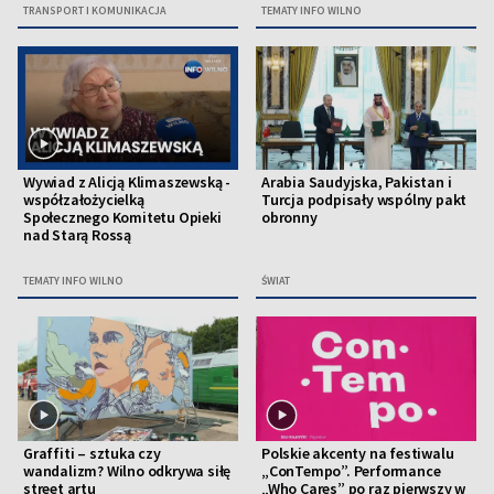
TRANSPORT I KOMUNIKACJA
TEMATY INFO WILNO
Wywiad z Alicją Klimaszewską -
Arabia Saudyjska, Pakistan i
współzałożycielką
Turcja podpisały wspólny pakt
Społecznego Komitetu Opieki
obronny
nad Starą Rossą
TEMATY INFO WILNO
ŚWIAT
Graffiti – sztuka czy
Polskie akcenty na festiwalu
wandalizm? Wilno odkrywa siłę
„ConTempo”. Performance
street artu
„Who Cares” po raz pierwszy w