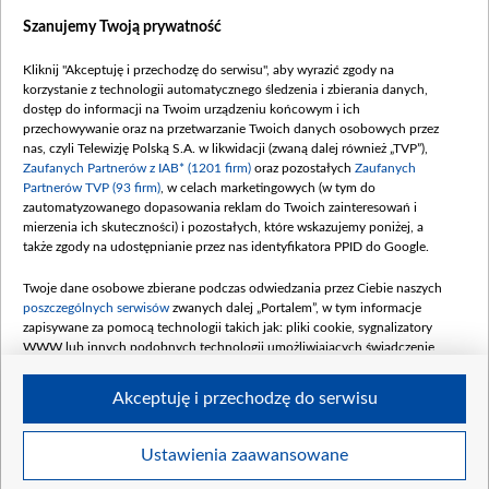
Dostępność
Szanujemy Twoją prywatność
Moje zgody
Kliknij "Akceptuję i przechodzę do serwisu", aby wyrazić zgody na
Procedura zgłoszeń wewnętrznych
korzystanie z technologii automatycznego śledzenia i zbierania danych,
dostęp do informacji na Twoim urządzeniu końcowym i ich
przechowywanie oraz na przetwarzanie Twoich danych osobowych przez
nas, czyli Telewizję Polską S.A. w likwidacji (zwaną dalej również „TVP”),
Zaufanych Partnerów z IAB* (1201 firm)
oraz pozostałych
Zaufanych
Partnerów TVP (93 firm)
, w celach marketingowych (w tym do
zautomatyzowanego dopasowania reklam do Twoich zainteresowań i
mierzenia ich skuteczności) i pozostałych, które wskazujemy poniżej, a
także zgody na udostępnianie przez nas identyfikatora PPID do Google.
Twoje dane osobowe zbierane podczas odwiedzania przez Ciebie naszych
poszczególnych serwisów
zwanych dalej „Portalem”, w tym informacje
zapisywane za pomocą technologii takich jak: pliki cookie, sygnalizatory
WWW lub innych podobnych technologii umożliwiających świadczenie
dopasowanych i bezpiecznych usług, personalizację treści oraz reklam,
udostępnianie funkcji mediów społecznościowych oraz analizowanie ruchu
Akceptuję i przechodzę do serwisu
w Internecie.
Twoje dane osobowe zbierane podczas odwiedzania przez Ciebie
Ustawienia zaawansowane
poszczególnych serwisów
na Portalu, takie jak adresy IP, identyfikatory
©2026 Telewizja Polska S. A. w likwidacji
Twoich urządzeń końcowych i identyfikatory plików cookie, informacje o