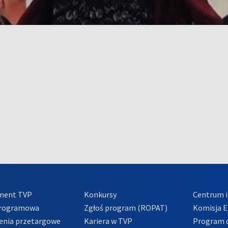
ment TVP
Konkursy
Centrum i
Programowa
Zgłoś program (ROPAT)
Komisja E
enia przetargowe
Kariera w TVP
Program d