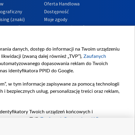
ów
Oferta Handlowa
tograficzny
Dostępność
sing (znaki)
Moje zgody
Prywatności
Procedura zgłoszeń
wewnętrznych
przeciwdziałania
m i korupcji
ierania danych, dostęp do informacji na Twoim urządzeniu
likwidacji (zwaną dalej również „TVP”),
Zaufanych
zautomatyzowanego dopasowania reklam do Twoich
 nas identyfikatora PPID do Google.
em”, w tym informacje zapisywane za pomocą technologii
 bezpiecznych usług, personalizację treści oraz reklam,
, identyfikatory Twoich urządzeń końcowych i
twarzane przez TVP,
Zaufanych Partnerów z IAB
oraz
zeniu lub dostęp do nich, wyboru podstawowych reklam,
reści, wyboru spersonalizowanych treści, pomiaru