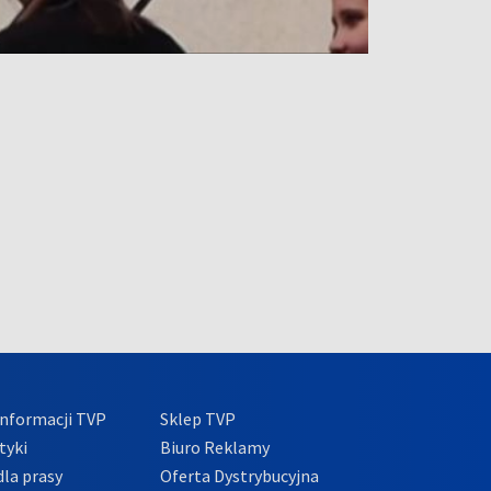
nformacji TVP
Sklep TVP
tyki
Biuro Reklamy
la prasy
Oferta Dystrybucyjna