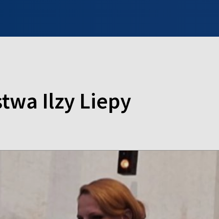
INFO WILNO
WILNO NA DZIEŃ DOBRY
PROGRAMY
ZGŁOŚ
twa Ilzy Liepy