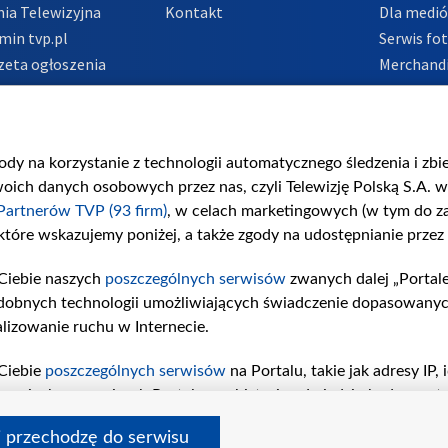
ia Telewizyjna
Kontakt
Dla medi
min tvp.pl
Serwis fo
zeta ogłoszenia
Merchandi
acje o nadawcy
Polityka 
Polityka 
nadużycio
gody na korzystanie z technologii automatycznego śledzenia i zb
ch danych osobowych przez nas, czyli Telewizję Polską S.A. w 
Partnerów TVP (93 firm)
, w celach marketingowych (w tym do 
 które wskazujemy poniżej, a także zgody na udostępnianie przez
Ciebie naszych
poszczególnych serwisów
zwanych dalej „Portal
dobnych technologii umożliwiających świadczenie dopasowanych i
lizowanie ruchu w Internecie.
Ciebie
poszczególnych serwisów
na Portalu, takie jak adresy IP
iwaniach w serwisach Portalu czy historia odwiedzin będą prze
tępujących celów i funkcji: przechowywania informacji na urząd
i przechodzę do serwisu
sonalizowanych reklam, tworzenia profilu spersonalizowanych t