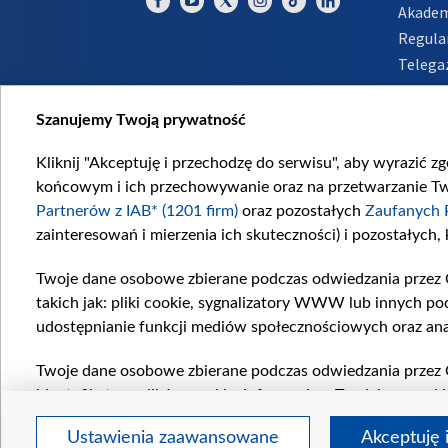
Akadem
Regula
Telega
Inform
Szanujemy Twoją prywatność
Kliknij "Akceptuję i przechodzę do serwisu", aby wyrazić z
końcowym i ich przechowywanie oraz na przetwarzanie Twoi
Partnerów z IAB* (1201 firm)
oraz pozostałych
Zaufanych 
zainteresowań i mierzenia ich skuteczności) i pozostałych,
Twoje dane osobowe zbierane podczas odwiedzania przez 
takich jak: pliki cookie, sygnalizatory WWW lub innych po
udostępnianie funkcji mediów społecznościowych oraz ana
Twoje dane osobowe zbierane podczas odwiedzania przez 
identyfikatory plików cookie, informacje o Twoich wyszuk
pozostałych
Zaufanych Partnerów TVP
dla realizacji nas
Ustawienia zaawansowane
Akceptuję 
wyboru spersonalizowanych reklam, tworzenia profilu sper