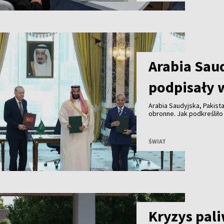
Arabia Saud
podpisały 
Arabia Saudyjska, Pakist
obronne. Jak podkreśliło
umowa ma zacieśnić wspó
wymierzona przeciwko ż
ŚWIAT
Kryzys pal