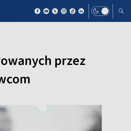
 TEMAT
WIĘCEJ
arowanych przez
owcom