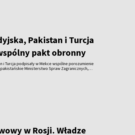
yjska, Pakistan i Turcja
wspólny pakt obronny
an i Turcja podpisały w Mekce wspólne porozumienie
 pakistańskie Ministerstwo Spraw Zagranicznych,
łpracę w dziedzinie bezpieczeństwa i nie jest
adnemu państwu ani sojuszowi.
iwowy w Rosji. Władze