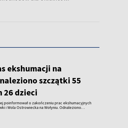
as ekshumacji na
naleziono szczątki 55
m 26 dzieci
wej poinformował o zakończeniu prac ekshumacyjnych
ki i Wola Ostrowiecka na Wołyniu. Odnaleziono
26 dzieci, a także ponad 300 przedmiotów osobistych.
r zaplanowano na 30 sierpnia.