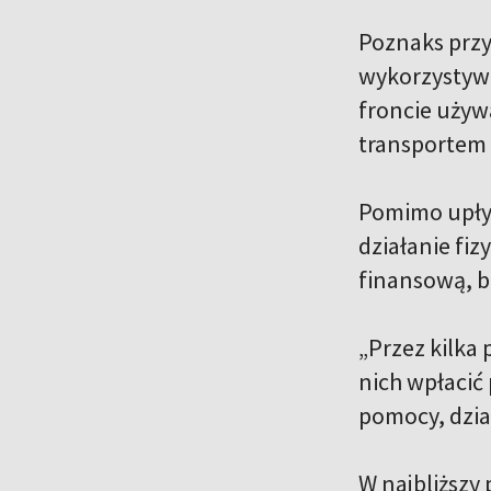
Poznaks przyz
wykorzystywan
froncie używ
transportem ż
Pomimo upływu
działanie fiz
finansową, bo
„Przez kilka
nich wpłacić
pomocy, dzia
W najbliższy