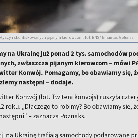
Łotyszy i skonfiskowanych pijanym kierowcom, fot. BNS/ Irmantas Gelūnas
my na Ukrainę już ponad 2 tys. samochodów po
nych, zwłaszcza pijanym kierowcom – mówi PA
Twitter Konwój. Pomagamy, bo obawiamy się, że
dziemy następni – dodaje.
itter Konwój (łot. Twitera konvojs) ruszyła czter
2 roku. „Dlaczego to robimy? Bo obawiamy się, że
następni" – zaznacza Poznaks.
ji na Ukrainę trafiają samochody podarowane pr