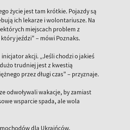
go życie jest tam krótkie. Pojazdy są
bują ich lekarze i wolontariusze. Na
niektórych miejscach problem z
 który jeździ" – mówi Poznaks.
cjator akcji. „Jeśli chodzi o jakieś
dużo trudniej jest z kwestią
ężnego przez długi czas" – przyznaje.
sze odwoływali wakacje, by zamiast
sowe wsparcie spada, ale wola
 samochodów dla Ukraińców.