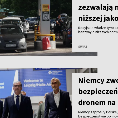
zezwalają 
niższej jak
Rosyjskie władze tymcza
benzyny o niższych norma
antykryzysowe mające z
paliwa.
ŚWIAT
Niemcy zwo
bezpieczeń
dronem na 
Niemcy zaprosiły Polskę
bezpieczeństwie po incyd