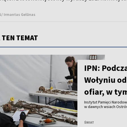
NS/ Irmantas Gelūnas
 TEN TEMAT
IPN: Podcz
Wołyniu od
ofiar, w ty
Instytut Pamięci Narodo
w dawnych wsiach Ostrów
szczątki 55 osób, w tym 
Uroczysty pochówek ofia
ŚWIAT