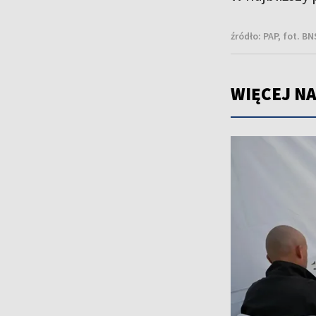
źródło:
PAP, fot. B
WIĘCEJ NA