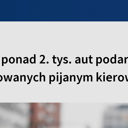
INFO WILNO
WILNO NA DZIEŃ DOBRY
PROGRAMY
ZGŁOŚ
o ponad 2. tys. aut pod
skowanych pijanym kier