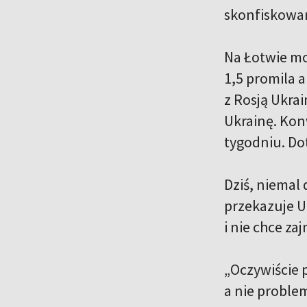
skonfiskowan
Na Łotwie mo
1,5 promila 
z Rosją Ukrai
Ukrainę. Kon
tygodniu. Dot
Dziś, niemal 
przekazuje U
i nie chce z
„Oczywiście 
a nie proble