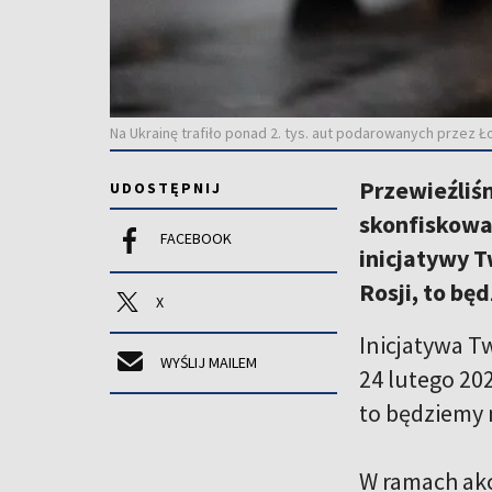
Na Ukrainę trafiło ponad 2. tys. aut podarowanych przez 
Przewieźliś
UDOSTĘPNIJ
skonfiskowa
FACEBOOK
inicjatywy 
Rosji, to bę
X
Inicjatywa Tw
WYŚLIJ MAILEM
24 lutego 202
to będziemy 
W ramach akc