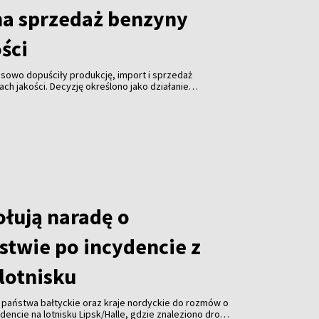
na sprzedaż benzyny
ości
sowo dopuściły produkcję, import i sprzedaż
ch jakości. Decyzję określono jako działanie
łagodzić ogólnokrajowe problemy z dostępnością
łują naradę o
stwie po incydencie z
lotnisku
, państwa bałtyckie oraz kraje nordyckie do rozmów o
encie na lotnisku Lipsk/Halle, gdzie znaleziono drona