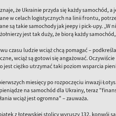
naje, że Ukrainie przyda się każdy samochód, a je
e w celach logistycznych na linii frontu, potrze
ane są takie samochody jak jeepy i pick-upy. „W 
ołnierzy jest tak duży, że biorą każdy samochód,
 czasu ludzie wciąż chcą pomagać – podkreśla ini
yczne, wciąż są gotowi się angażować. Oczywiście 
 jest ciężko utrzymać taki poziom wsparcia pieni
 pierwszych miesięcy po rozpoczęciu inwazji Łoty
 pieniądze na samochód dla Ukrainy, teraz "finan
łania wciąż jest ogromna" – zauważa.
 piątek z łotewskiej stolicy wyruszy 132. konwój