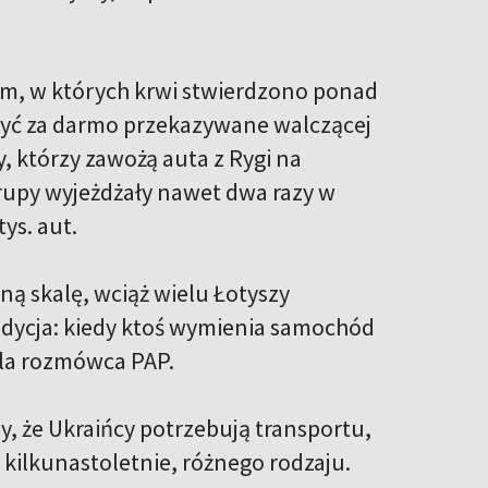
m, w których krwi stwierdzono ponad
 być za darmo przekazywane walczącej
y, którzy zawożą auta z Rygi na
rupy wyjeżdżały nawet dwa razy w
ys. aut.
ną skalę, wciąż wielu Łotyszy
radycja: kiedy ktoś wymienia samochód
śla rozmówca PAP.
 że Ukraińcy potrzebują transportu,
kilkunastoletnie, różnego rodzaju.