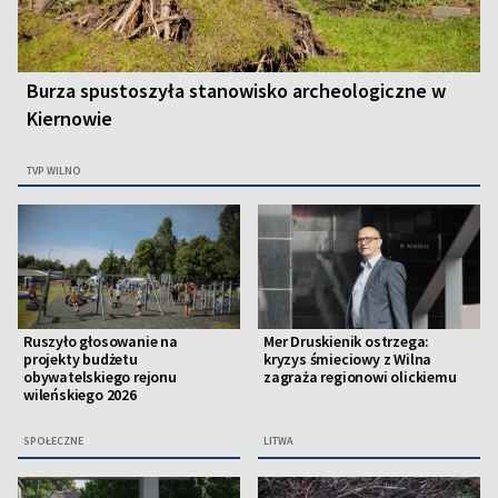
Burza spustoszyła stanowisko archeologiczne w
Kiernowie
TVP WILNO
Ruszyło głosowanie na
Mer Druskienik ostrzega:
projekty budżetu
kryzys śmieciowy z Wilna
obywatelskiego rejonu
zagraża regionowi olickiemu
wileńskiego 2026
SPOŁECZNE
LITWA