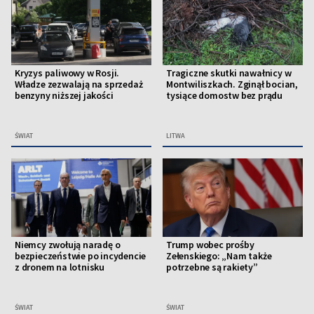
Kryzys paliwowy w Rosji.
Tragiczne skutki nawałnicy w
Władze zezwalają na sprzedaż
Montwiliszkach. Zginął bocian,
benzyny niższej jakości
tysiące domostw bez prądu
ŚWIAT
LITWA
Niemcy zwołują naradę o
Trump wobec prośby
bezpieczeństwie po incydencie
Zełenskiego: „Nam także
z dronem na lotnisku
potrzebne są rakiety”
ŚWIAT
ŚWIAT