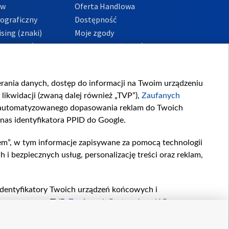
ów
Oferta Handlowa
tograficzny
Dostępność
sing (znaki)
Moje zgody
Prywatności
Procedura zgłoszeń
wewnętrznych
przeciwdziałania
m i korupcji
ierania danych, dostęp do informacji na Twoim urządzeniu
likwidacji (zwaną dalej również „TVP”),
Zaufanych
zautomatyzowanego dopasowania reklam do Twoich
 nas identyfikatora PPID do Google.
em”, w tym informacje zapisywane za pomocą technologii
 bezpiecznych usług, personalizację treści oraz reklam,
, identyfikatory Twoich urządzeń końcowych i
twarzane przez TVP,
Zaufanych Partnerów z IAB
oraz
zeniu lub dostęp do nich, wyboru podstawowych reklam,
reści, wyboru spersonalizowanych treści, pomiaru