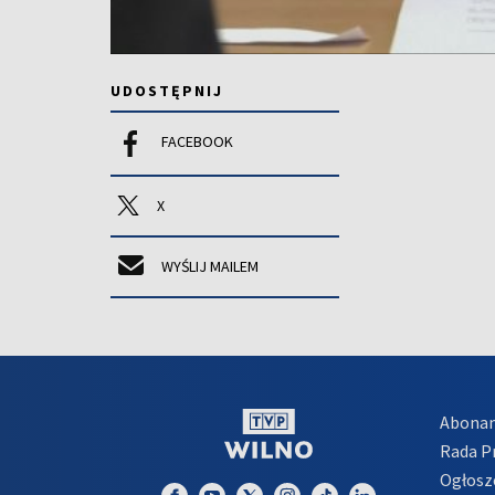
UDOSTĘPNIJ
FACEBOOK
X
WYŚLIJ MAILEM
Abona
Rada 
Ogłosz