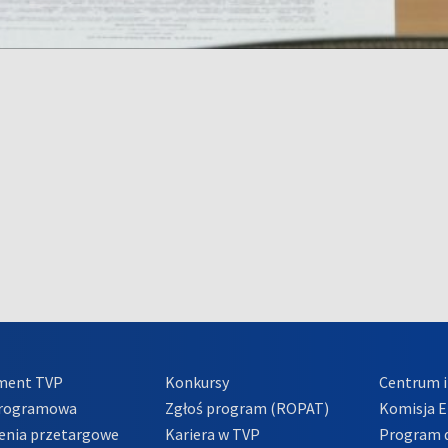
ment TVP
Konkursy
Centrum i
Programowa
Zgłoś program (ROPAT)
Komisja E
enia przetargowe
Kariera w TVP
Program d