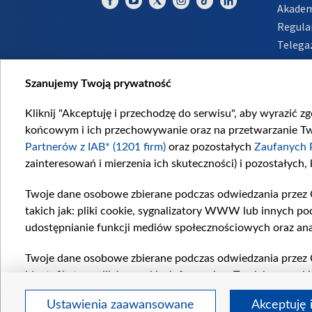
Akadem
Regula
Telega
Inform
Szanujemy Twoją prywatność
Kliknij "Akceptuję i przechodzę do serwisu", aby wyrazić z
końcowym i ich przechowywanie oraz na przetwarzanie Twoi
Partnerów z IAB* (1201 firm)
oraz pozostałych
Zaufanych 
zainteresowań i mierzenia ich skuteczności) i pozostałych,
Twoje dane osobowe zbierane podczas odwiedzania przez 
takich jak: pliki cookie, sygnalizatory WWW lub innych po
udostępnianie funkcji mediów społecznościowych oraz ana
Twoje dane osobowe zbierane podczas odwiedzania przez 
identyfikatory plików cookie, informacje o Twoich wyszuk
pozostałych
Zaufanych Partnerów TVP
dla realizacji nas
Ustawienia zaawansowane
Akceptuję 
wyboru spersonalizowanych reklam, tworzenia profilu sper