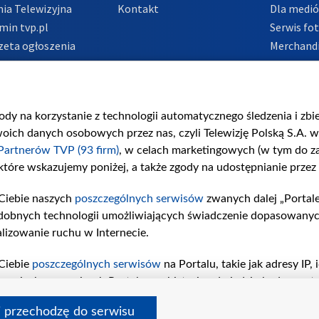
ia Telewizyjna
Kontakt
Dla medi
min tvp.pl
Serwis fo
zeta ogłoszenia
Merchandi
acje o nadawcy
Polityka 
Polityka 
nadużycio
gody na korzystanie z technologii automatycznego śledzenia i zb
ch danych osobowych przez nas, czyli Telewizję Polską S.A. w 
Partnerów TVP (93 firm)
, w celach marketingowych (w tym do 
 które wskazujemy poniżej, a także zgody na udostępnianie przez
Ciebie naszych
poszczególnych serwisów
zwanych dalej „Portal
dobnych technologii umożliwiających świadczenie dopasowanych i
lizowanie ruchu w Internecie.
Ciebie
poszczególnych serwisów
na Portalu, takie jak adresy IP
iwaniach w serwisach Portalu czy historia odwiedzin będą prze
tępujących celów i funkcji: przechowywania informacji na urząd
i przechodzę do serwisu
sonalizowanych reklam, tworzenia profilu spersonalizowanych t