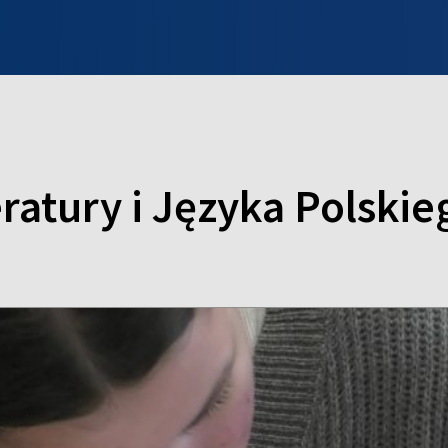
INFO WILNO
WILNO NA DZIEŃ DOBRY
PROGRAMY
ZGŁOŚ
eratury i Języka Polski