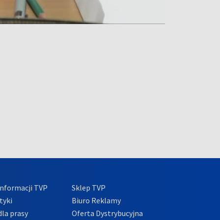
nformacji TVP
Sklep TVP
tyki
Biuro Reklamy
la prasy
Oferta Dystrybucyjna