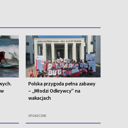
wych.
Polska przygoda pełna zabawy
 w
– „Młodzi Odkrywcy” na
wakacjach
SPOŁECZNE