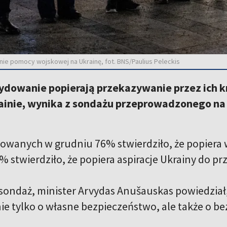
ie pomocy wojskowej na Ukrainę, fot. BNS/Paulius Peleckis
cydowanie popierają przekazywanie przez ich k
ainie, wynika z sondażu przeprowadzonego na 
owanych w grudniu 76% stwierdziło, że popiera
% stwierdziło, że popiera aspiracje Ukrainy do p
ondaż, minister Arvydas Anušauskas powiedział, 
nie tylko o własne bezpieczeństwo, ale także o be