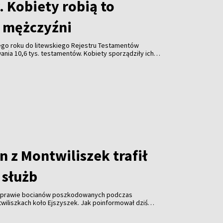
 Kobiety robią to
ż mężczyźni
go roku do litewskiego Rejestru Testamentów
nia 10,6 tys. testamentów. Kobiety sporządziły ich
zyźni – wynika z danych Ministerstwa Sprawiedliwości
 z Montwiliszek trafił
 służb
 sprawie bocianów poszkodowanych podczas
wiliszkach koło Ejszyszek. Jak poinformował dziś
i pan Krzysztof Gotowiecki, wczoraj wieczorem
ejsce i zabrały żywego, rannego bociana.