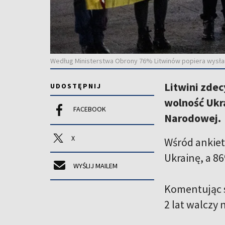
Według Ministerstwa Obrony 76% Litwinów popiera wysłan
Litwini zde
UDOSTĘPNIJ
wolność Ukr
FACEBOOK
Narodowej.
X
Wśród ankiet
Ukrainę, a 86
WYŚLIJ MAILEM
Komentując s
2 lat walczy 