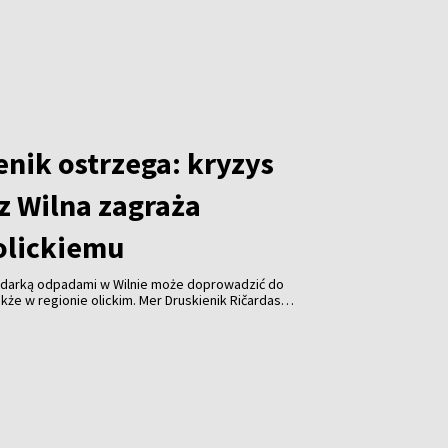
enik ostrzega: kryzys
z Wilna zagraża
olickiemu
odarką odpadami w Wilnie może doprowadzić do
kże w regionie olickim. Mer Druskienik Ričardas
 od początku sierpnia Wileńska Elektrociepłownia
uje już do spalania odpadów z tego regionu.