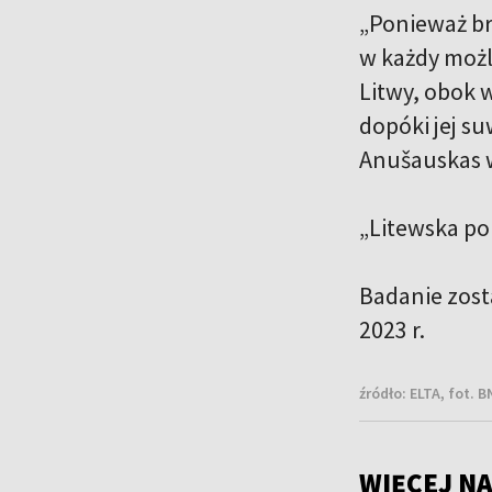
„Ponieważ br
w każdy możl
Litwy, obok 
dopóki jej s
Anušauskas 
„Litewska po
Badanie zost
2023 r.
źródło:
ELTA, fot. B
WIĘCEJ NA