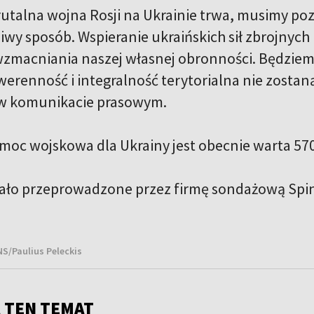
utalna wojna Rosji na Ukrainie trwa, musimy poz
iwy sposób. Wspieranie ukraińskich sił zbrojnyc
wzmacniania naszej własnej obronności. Będziem
uwerenność i integralność terytorialna nie zost
w komunikacie prasowym.
moc wojskowa dla Ukrainy jest obecnie warta 57
ało przeprowadzone przez firmę sondażową Spin
NS/Paulius Peleckis
 TEN TEMAT