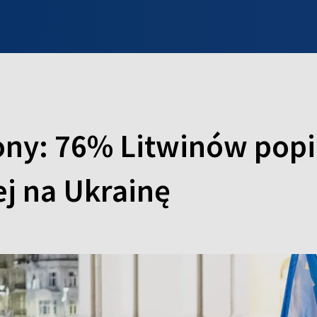
INFO WILNO
WILNO NA DZIEŃ DOBRY
PROGRAMY
ZGŁOŚ
ony: 76% Litwinów popi
j na Ukrainę