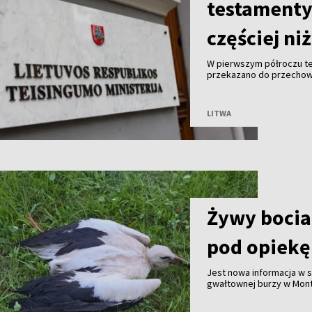
testamenty.
częściej ni
W pierwszym półroczu te
przekazano do przechowa
znacznie więcej niż mężc
Litwy.
LITWA
Żywy bocian
pod opiekę
Jest nowa informacja w
gwałtownej burzy w Mont
mieszkaniec miejscowośc
służby przyjechały na mi