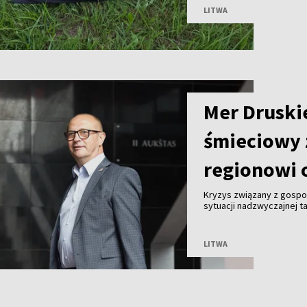
LITWA
Mer Druski
śmieciowy 
regionowi 
Kryzys związany z gosp
sytuacji nadzwyczajnej ta
Malinauskas alarmuje, że
Kogeneracyjna nie przyjm
LITWA