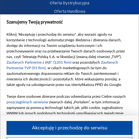
Oferta Dystrybucyjna
Oferta Handlowa
Dostępność
Szanujemy Twoją prywatność
Moje zgody
Kliknij "Akceptuję i przechodzę do serwisu", aby wyrazić zgody na
Procedura zgłoszeń wewnętrznych
korzystanie z technologii automatycznego śledzenia i zbierania danych,
dostęp do informacji na Twoim urządzeniu końcowym i ich
przechowywanie oraz na przetwarzanie Twoich danych osobowych przez
nas, czyli Telewizję Polską S.A. w likwidacji (zwaną dalej również „TVP”),
Zaufanych Partnerów z IAB* (1201 firm)
oraz pozostałych
Zaufanych
Partnerów TVP (93 firm)
, w celach marketingowych (w tym do
zautomatyzowanego dopasowania reklam do Twoich zainteresowań i
mierzenia ich skuteczności) i pozostałych, które wskazujemy poniżej, a
także zgody na udostępnianie przez nas identyfikatora PPID do Google.
Twoje dane osobowe zbierane podczas odwiedzania przez Ciebie naszych
poszczególnych serwisów
zwanych dalej „Portalem”, w tym informacje
zapisywane za pomocą technologii takich jak: pliki cookie, sygnalizatory
WWW lub innych podobnych technologii umożliwiających świadczenie
dopasowanych i bezpiecznych usług, personalizację treści oraz reklam,
udostępnianie funkcji mediów społecznościowych oraz analizowanie ruchu
Akceptuję i przechodzę do serwisu
w Internecie.