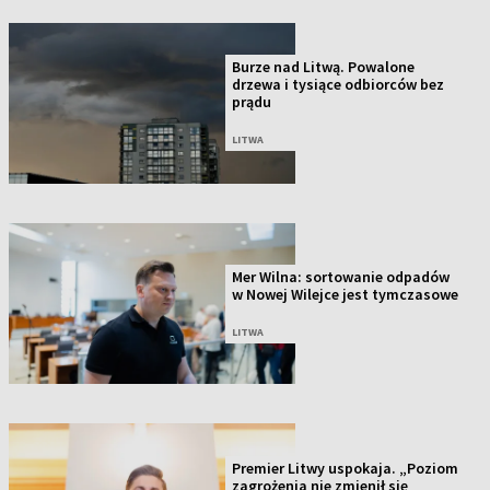
Burze nad Litwą. Powalone
drzewa i tysiące odbiorców bez
prądu
LITWA
Mer Wilna: sortowanie odpadów
w Nowej Wilejce jest tymczasowe
LITWA
Premier Litwy uspokaja. „Poziom
zagrożenia nie zmienił się