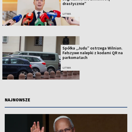
drastycznie”
LITWA
Spółka „Judu” ostrzega Wilnian.
Fałszywe nalepki z kodami QR na
parkomatach
LITWA
NAJNOWSZE