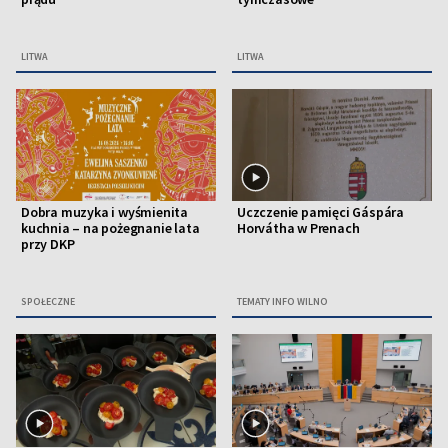
LITWA
LITWA
Dobra muzyka i wyśmienita
Uczczenie pamięci Gáspára
kuchnia – na pożegnanie lata
Horvátha w Prenach
przy DKP
SPOŁECZNE
TEMATY INFO WILNO