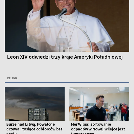
Leon XIV odwiedzi trzy kraje Ameryki Południowej
RELIGIA
Burze nad Litwą. Powalone
Mer Wilna: sortowanie
drzewa i tysiące odbiorców bez
odpadów w Nowej Wilejce jest
prądu
tymczasowe