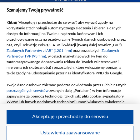
Dostępność
Szanujemy Twoją prywatność
Moje zgody
Kliknij "Akceptuję i przechodzę do serwisu", aby wyrazić zgody na
Procedura zgłoszeń wewnętrznych
korzystanie z technologii automatycznego śledzenia i zbierania danych,
dostęp do informacji na Twoim urządzeniu końcowym i ich
przechowywanie oraz na przetwarzanie Twoich danych osobowych przez
nas, czyli Telewizję Polską S.A. w likwidacji (zwaną dalej również „TVP”),
Zaufanych Partnerów z IAB* (1201 firm)
oraz pozostałych
Zaufanych
Partnerów TVP (93 firm)
, w celach marketingowych (w tym do
zautomatyzowanego dopasowania reklam do Twoich zainteresowań i
mierzenia ich skuteczności) i pozostałych, które wskazujemy poniżej, a
także zgody na udostępnianie przez nas identyfikatora PPID do Google.
Twoje dane osobowe zbierane podczas odwiedzania przez Ciebie naszych
poszczególnych serwisów
zwanych dalej „Portalem”, w tym informacje
zapisywane za pomocą technologii takich jak: pliki cookie, sygnalizatory
WWW lub innych podobnych technologii umożliwiających świadczenie
dopasowanych i bezpiecznych usług, personalizację treści oraz reklam,
udostępnianie funkcji mediów społecznościowych oraz analizowanie ruchu
Akceptuję i przechodzę do serwisu
w Internecie.
Twoje dane osobowe zbierane podczas odwiedzania przez Ciebie
Ustawienia zaawansowane
poszczególnych serwisów
na Portalu, takie jak adresy IP, identyfikatory