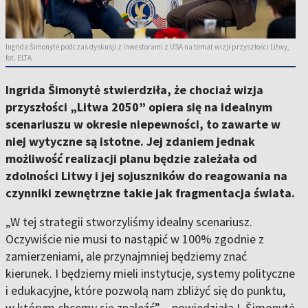
Ingrida Šimonytė podczas dyskusji z inwestorami z USA na temat wizji przyszłości Litwy,
fot. ELTA
Ingrida Šimonytė stwierdziła, że chociaż wizja
przyszłości „Litwa 2050” opiera się na idealnym
scenariuszu w okresie niepewności, to zawarte w
niej wytyczne są istotne. Jej zdaniem jednak
możliwość realizacji planu będzie zależała od
zdolności Litwy i jej sojuszników do reagowania na
czynniki zewnętrzne takie jak fragmentacja świata.
„W tej strategii stworzyliśmy idealny scenariusz.
Oczywiście nie musi to nastąpić w 100% zgodnie z
zamierzeniami, ale przynajmniej będziemy znać
kierunek. I będziemy mieli instytucje, systemy polityczne
i edukacyjne, które pozwolą nam zbliżyć się do punktu,
w którym chcemy się znaleźć” – powiedziała I. Šimonytė