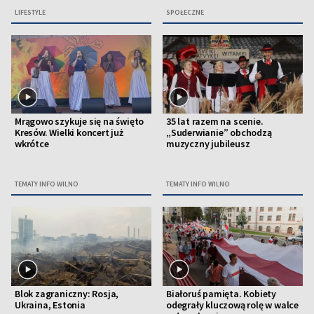
LIFESTYLE
SPOŁECZNE
Mrągowo szykuje się na święto
35 lat razem na scenie.
Kresów. Wielki koncert już
„Suderwianie” obchodzą
wkrótce
muzyczny jubileusz
TEMATY INFO WILNO
TEMATY INFO WILNO
Blok zagraniczny: Rosja,
Białoruś pamięta. Kobiety
Ukraina, Estonia
odegrały kluczową rolę w walce