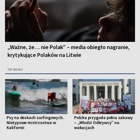
„Ważne, że… nie Polak” – media obiegło nagranie,
krytykujące Polaków na Litwie
TVP WILNO
Psy na deskach surfingowych.
Polska przygoda pełna zabawy
Nietypowe mistrzostwa w
– „Młodzi Odkrywcy” na
Kalifornii
wakacjach