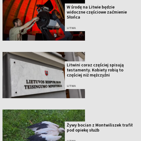
W środę na Litwie będzie
widoczne częściowe zaćmienie
Słońca
LITWA
Litwini coraz częściej spisują
testamenty. Kobiety robią to
częściej niż mężczyźni
LITWA
Żywy bocian z Montwiliszek trafił
pod opiekę służb
LITWA