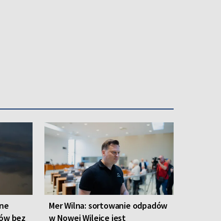
one
Mer Wilna: sortowanie odpadów
ców bez
w Nowej Wilejce jest