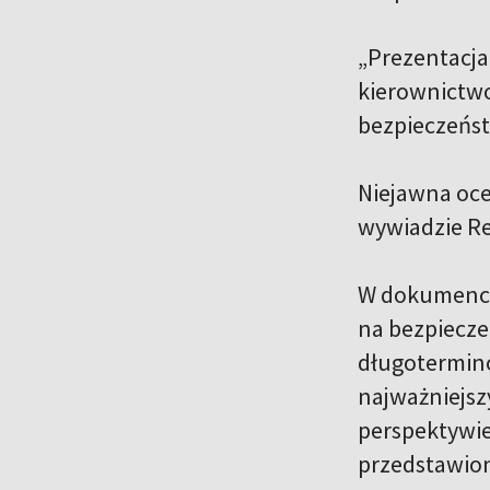
„Prezentacja
kierownictwo
bezpieczeńst
Niejawna oce
wywiadzie Re
W dokumencie
na bezpiecze
długotermin
najważniejsz
perspektywie
przedstawion