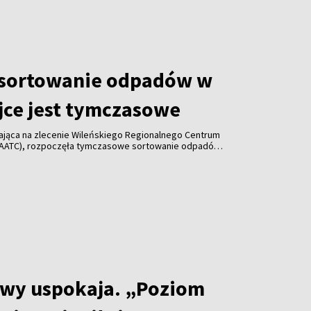
 sortowanie odpadów w
jce jest tymczasowe
łająca na zlecenie Wileńskiego Regionalnego Centrum
AATC), rozpoczęła tymczasowe sortowanie odpadów
 w Nowej Wilejce. Decyzja spotkała się ze
 jednak mer Wilna zapewnił, że jest to rozwiązanie
staną stamtąd usunięte w ciągu pięciu–ośmiu
twy uspokaja. „Poziom