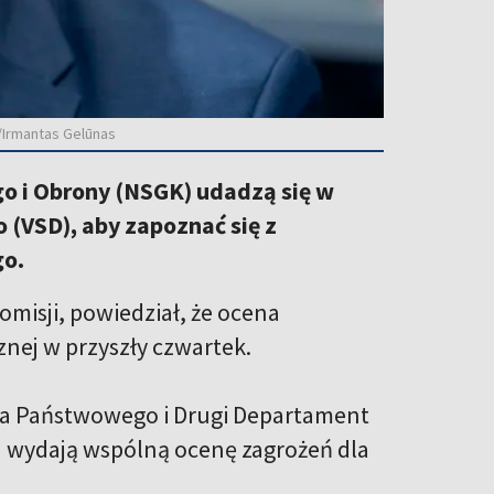
/Irmantas Gelūnas
 i Obrony (NSGK) udadzą się w
VSD), aby zapoznać się z
go.
isji, powiedział, że ocena
nej w przyszły czwartek.
a Państwowego i Drugi Departament
u wydają wspólną ocenę zagrożeń dla