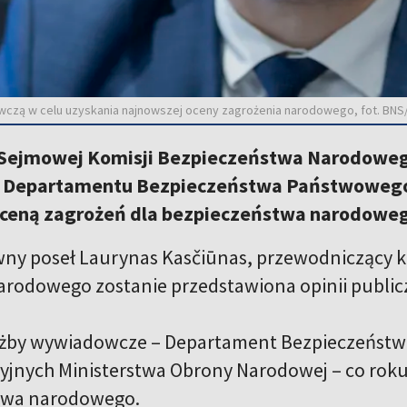
czą w celu uzyskania najnowszej oceny zagrożenia narodowego, fot. BNS
Sejmowej Komisji Bezpieczeństwa Narodowego
 Departamentu Bezpieczeństwa Państwowego (
ceną zagrożeń dla bezpieczeństwa narodowe
y poseł Laurynas Kasčiūnas, przewodniczący kom
arodowego zostanie przedstawiona opinii publicz
łużby wywiadowcze – Departament Bezpieczeństw
yjnych Ministerstwa Obrony Narodowej – co rok
twa narodowego.