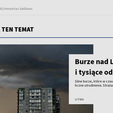
BNS/Irmantas Gelūnas
 TEN TEMAT
Burze nad 
i tysiące o
Silne burze, które w cz
liczne utrudnienia. Stra
3 tys. odbiorców zostało
LITWA