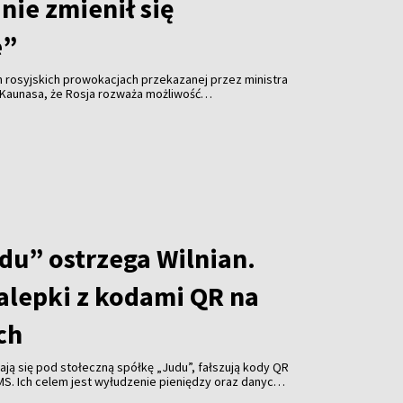
nie zmienił się
e”
h rosyjskich prowokacjach przekazanej przez ministra
 Kaunasa, że Rosja rozważa możliwość
 infrastrukturę krytyczną w regionie Morza
aniem przejętych ukraińskich dronów, premier
apelował o zachowanie spokoju. Jak podkreślił,
egł istotnej zmianie, choć ryzyko różnego rodzaju
lne.
du” ostrzega Wilnian.
alepki z kodami QR na
ch
ją się pod stołeczną spółkę „Judu”, fałszują kody QR
MS. Ich celem jest wyłudzenie pieniędzy oraz danych
ów Wilna.