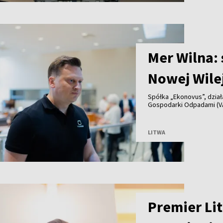
Mer Wilna:
Nowej Wile
Spółka „Ekonovus”, dzia
Gospodarki Odpadami (V
na wynajmowanym terenie
sprzeciwem mieszkańców,
tymczasowe, a odpady zo
LITWA
tygodni.
Premier Li