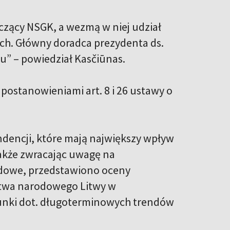
czący NSGK, a wezmą w niej udział
ch. Główny doradca prezydenta ds.
u” – powiedział Kasčiūnas.
 postanowieniami art. 8 i 26 ustawy o
encji, które mają największy wpływ
także zwracając uwagę na
dowe, przedstawiono oceny
ństwa narodowego Litwy w
acunki dot. długoterminowych trendów