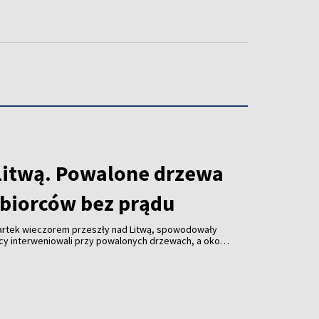
Litwą. Powalone drzewa
dbiorców bez prądu
wartek wieczorem przeszły nad Litwą, spowodowały
żacy interweniowali przy powalonych drzewach, a około
 pozbawionych energii elektrycznej.