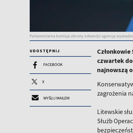
Parlamentarna komisja obrony odwiedzi agencję wywiadow
Członkowie 
UDOSTĘPNIJ
czwartek do
FACEBOOK
najnowszą o
X
Konserwatywn
zagrożenia n
WYŚLIJ MAILEM
Litewskie s
Służb Operac
bezpieczeńs