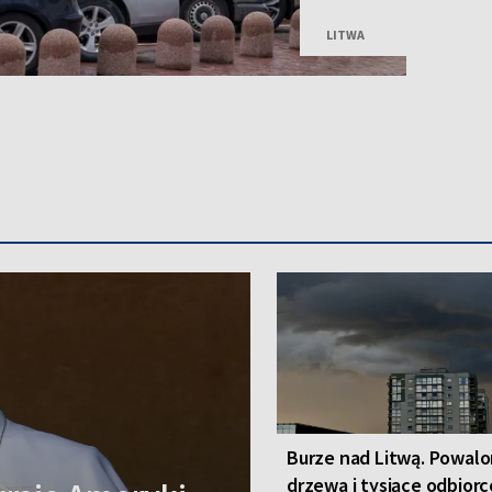
LITWA
Burze nad Litwą. Powal
drzewa i tysiące odbior