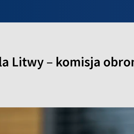
INFO WILNO
WILNO NA DZIEŃ DOBRY
PROGRAMY
ZGŁOŚ
a Litwy – komisja obron