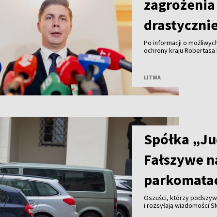
zagrożenia 
drastyczni
Po informacji o możliwyc
ochrony kraju Robertasa
przeprowadzenia ataku na
Bałtyckiego z wykorzyst
Mindaugas Sinkevičius za
LITWA
poziom zagrożenia nie ul
prowokacji pozostaje rea
Spółka „Ju
Fałszywe n
parkomata
Oszuści, którzy podszywa
i rozsyłają wiadomości S
bankowych od mieszkańc