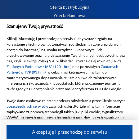
Oferta Dystrybucyjna
Oferta Handlowa
Dostępność
Szanujemy Twoją prywatność
Moje zgody
Kliknij "Akceptuję i przechodzę do serwisu", aby wyrazić zgody na
Procedura zgłoszeń wewnętrznych
korzystanie z technologii automatycznego śledzenia i zbierania danych,
dostęp do informacji na Twoim urządzeniu końcowym i ich
przechowywanie oraz na przetwarzanie Twoich danych osobowych przez
nas, czyli Telewizję Polską S.A. w likwidacji (zwaną dalej również „TVP”),
Zaufanych Partnerów z IAB* (1201 firm)
oraz pozostałych
Zaufanych
Partnerów TVP (93 firm)
, w celach marketingowych (w tym do
zautomatyzowanego dopasowania reklam do Twoich zainteresowań i
mierzenia ich skuteczności) i pozostałych, które wskazujemy poniżej, a
także zgody na udostępnianie przez nas identyfikatora PPID do Google.
Twoje dane osobowe zbierane podczas odwiedzania przez Ciebie naszych
poszczególnych serwisów
zwanych dalej „Portalem”, w tym informacje
zapisywane za pomocą technologii takich jak: pliki cookie, sygnalizatory
WWW lub innych podobnych technologii umożliwiających świadczenie
dopasowanych i bezpiecznych usług, personalizację treści oraz reklam,
udostępnianie funkcji mediów społecznościowych oraz analizowanie ruchu
Akceptuję i przechodzę do serwisu
w Internecie.