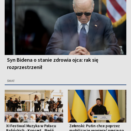
Syn Bidena o stanie zdrowia ojca: rak się
rozprzestrzenił
ŚWIAT
XI Festiwal Muzyka w Pałacu
Zełenski: Putin chce poprzez
Balińskich - Koncert „Pieśń
mobilizację wywierać presję na