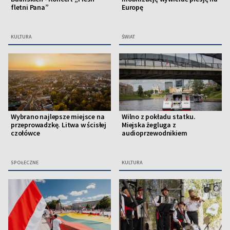
fletni Pana”
Europę
KULTURA
ŚWIAT
Wybrano najlepsze miejsce na
Wilno z pokładu statku.
przeprowadzkę. Litwa w ścisłej
Miejska żegluga z
czołówce
audioprzewodnikiem
SPOŁECZNE
KULTURA