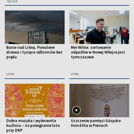
RELIGIA
Burze nad Litwą. Powalone
Mer Wilna: sortowanie
drzewa i tysiące odbiorców bez
odpadów w Nowej Wilejce jest
prądu
tymczasowe
LITWA
LITWA
Dobra muzyka i wyśmienita
Uczczenie pamięci Gáspára
kuchnia – na pożegnanie lata
Horvátha w Prenach
przy DKP