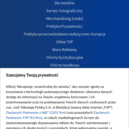
Dla mediów
Serwis fotograficzny
Merchandising (znaki)
Polityka Prywatności
Polityka przeciwdziałania nadużyciom i korupcji
Sklep TVP
Biuro Reklamy
Oferta Dystrybucyjna
Oferta Handlowa
Dostępność
Szanujemy Twoją prywatność
Moje zgody
Kliknij "Akceptuję i przechodzę do serwisu", aby wyrazić zgody na
Procedura zgłoszeń wewnętrznych
korzystanie z technologii automatycznego śledzenia i zbierania danych,
dostęp do informacji na Twoim urządzeniu końcowym i ich
przechowywanie oraz na przetwarzanie Twoich danych osobowych przez
nas, czyli Telewizję Polską S.A. w likwidacji (zwaną dalej również „TVP”),
Zaufanych Partnerów z IAB* (1201 firm)
oraz pozostałych
Zaufanych
Partnerów TVP (93 firm)
, w celach marketingowych (w tym do
zautomatyzowanego dopasowania reklam do Twoich zainteresowań i
mierzenia ich skuteczności) i pozostałych, które wskazujemy poniżej, a