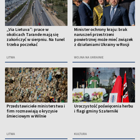
„Via Lietuva”: prace w
Minister ochrony kraju: brak
okolicach Tarande mają się
naruszeń przestrzeni
zakończyć w sierpniu. Na tunel
powietrznej może mieć związek
trzeba poczekać
z działaniami Ukrainy w Rosji
LITWA
WOJNA NA UKRAINIE
Przedstawiciele ministerstwa i
Uroczystość poświęcenia herbu
firm rozmawiają o kryzysie
i flagi gminy Szaterniki
śmieciowym w Wilnie
LITWA
KULTURA