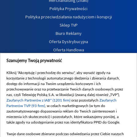
Merchandising (znaki)
Polityka Prywatności
Polityka przeciwdziałania nadużyciom i korupcji
Sklep TVP
Biuro Reklamy
Oferta Dystrybucyjna
Oferta Handlowa
Dostępność
Szanujemy Twoją prywatność
Moje zgody
Kliknij "Akceptuję i przechodzę do serwisu", aby wyrazić zgody na
Procedura zgłoszeń wewnętrznych
korzystanie z technologii automatycznego śledzenia i zbierania danych,
dostęp do informacji na Twoim urządzeniu końcowym i ich
przechowywanie oraz na przetwarzanie Twoich danych osobowych przez
nas, czyli Telewizję Polską S.A. w likwidacji (zwaną dalej również „TVP”),
Zaufanych Partnerów z IAB* (1201 firm)
oraz pozostałych
Zaufanych
Partnerów TVP (93 firm)
, w celach marketingowych (w tym do
zautomatyzowanego dopasowania reklam do Twoich zainteresowań i
mierzenia ich skuteczności) i pozostałych, które wskazujemy poniżej, a
także zgody na udostępnianie przez nas identyfikatora PPID do Google.
Twoje dane osobowe zbierane podczas odwiedzania przez Ciebie naszych