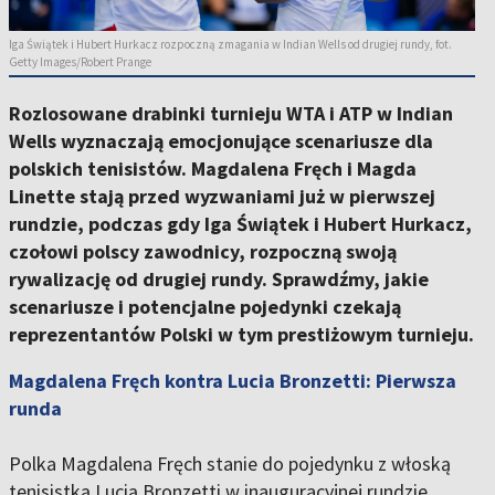
Iga Świątek i Hubert Hurkacz rozpoczną zmagania w Indian Wells od drugiej rundy, fot.
Getty Images/Robert Prange
Rozlosowane drabinki turnieju WTA i ATP w Indian
Wells wyznaczają emocjonujące scenariusze dla
polskich tenisistów. Magdalena Fręch i Magda
Linette stają przed wyzwaniami już w pierwszej
rundzie, podczas gdy Iga Świątek i Hubert Hurkacz,
czołowi polscy zawodnicy, rozpoczną swoją
rywalizację od drugiej rundy. Sprawdźmy, jakie
scenariusze i potencjalne pojedynki czekają
reprezentantów Polski w tym prestiżowym turnieju.
Magdalena Fręch kontra Lucia Bronzetti: Pierwsza
runda
Polka Magdalena Fręch stanie do pojedynku z włoską
tenisistką Lucią Bronzetti w inauguracyjnej rundzie