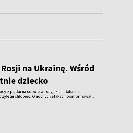
 Rosji na Ukrainę. Wśród
etnie dziecko
ocy z piątku na sobotę w rosyjskich atakach na
t trzyletni chłopiec. O nocnych atakach poinformował w
ydent Ukrainy Wołodymyr Zełenski.