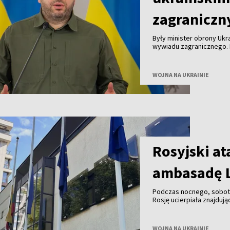
zagranicz
Były minister obrony Uk
wywiadu zagranicznego. 
Zełenski podczas wystąp
WOJNA NA UKRAINIE
Rosyjski at
ambasadę L
Podczas nocnego, sobot
Rosję ucierpiała znajduj
minister spraw zagranicz
WOJNA NA UKRAINIE