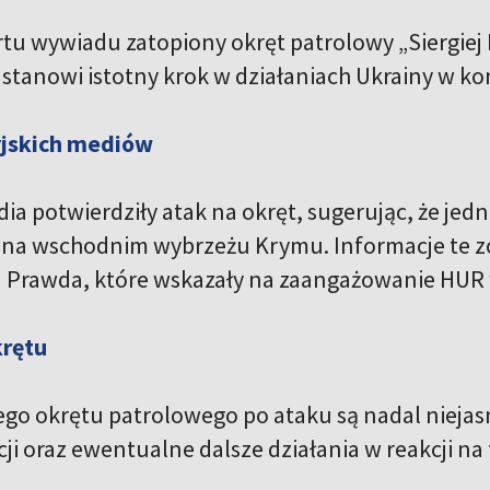
tu wywiadu zatopiony okręt patrolowy „Siergiej 
 stanowi istotny krok w działaniach Ukrainy w k
yjskich mediów
dia potwierdziły atak na okręt, sugerując, że je
 na wschodnim wybrzeżu Krymu. Informacje te zo
a Prawda, które wskazały na zaangażowanie HUR 
krętu
ego okrętu patrolowego po ataku są nadal niejasne
ji oraz ewentualne dalsze działania w reakcji na