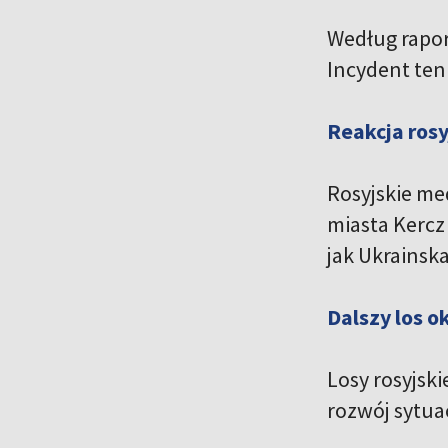
Według rapor
Incydent ten
Reakcja ros
Rosyjskie me
miasta Kercz
jak Ukrainsk
Dalszy los o
Losy rosyjski
rozwój sytuac