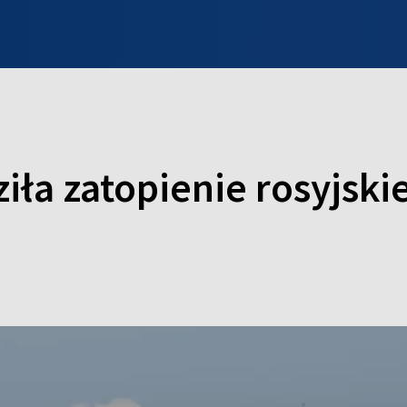
INFO WILNO
WILNO NA DZIEŃ DOBRY
PROGRAMY
ZGŁOŚ
iła zatopienie rosyjski