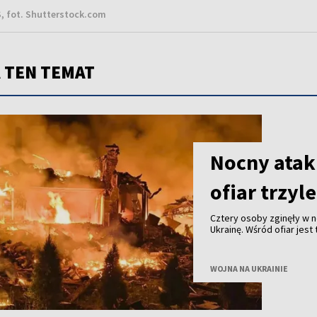
, fot. Shutterstock.com
 TEN TEMAT
Nocny atak
ofiar trzyl
Cztery osoby zginęły w n
Ukrainę. Wśród ofiar jes
sobotę, 8 sierpnia, prez
WOJNA NA UKRAINIE