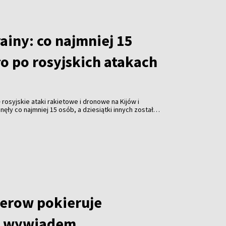
ainy: co najmniej 15
o po rosyjskich atakach
rosyjskie ataki rakietowe i dronowe na Kijów i
ęły co najmniej 15 osób, a dziesiątki innych zostały
e wtorek władze.
erow pokieruje
m wywiadem