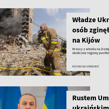
Władze Ukr
osób zginęł
na Kijów
W nocy z wtorku na środę 
okoliczne regiony pochłon
ranne – poinformowały w
WOJNA NA UKRAINIE
Rustem Um
ukraiński