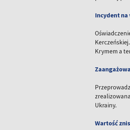
Incydent na
Oświadczenie
Kerczeńskiej
Krymem a ter
Zaangażowan
Przeprowadze
zrealizowana
Ukrainy.
Wartość znis