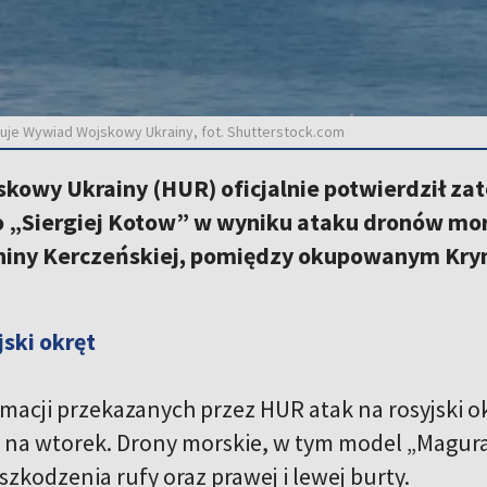
rmuje Wywiad Wojskowy Ukrainy, fot. Shutterstock.com
owy Ukrainy (HUR) oficjalnie potwierdził zat
 „Siergiej Kotow” w wyniku ataku dronów mors
śniny Kerczeńskiej, pomiędzy okupowanym Kr
jski okręt
macji przekazanych przez HUR atak na rosyjski ok
 na wtorek. Drony morskie, w tym model „Magura
zkodzenia rufy oraz prawej i lewej burty.