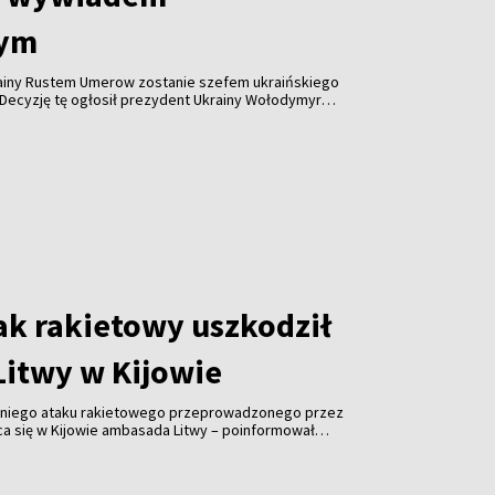
nym
rainy Rustem Umerow zostanie szefem ukraińskiego
Decyzję tę ogłosił prezydent Ukrainy Wołodymyr
ienia telewizyjnego.
ak rakietowy uszkodził
itwy w Kijowie
niego ataku rakietowego przeprowadzonego przez
ąca się w Kijowie ambasada Litwy – poinformował
nych Kęstutis Budrys.