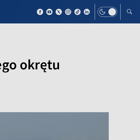
 TEMAT
WIĘCEJ
ego okrętu