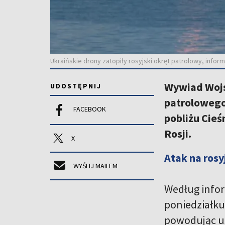
Ukraińskie drony zatopiły rosyjski okręt patrolowy, info
Wywiad Wojsk
UDOSTĘPNIJ
patrolowego
FACEBOOK
pobliżu Cie
Rosji.
X
Atak na rosy
WYŚLIJ MAILEM
Według infor
poniedziałku
powodując us