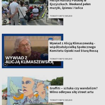
Festyn Kultury Polskiej w
Ejszyszkach. Weekend pełen
muzyki, śpiewu i tańca
TEMATY INFO WILNO
Wywiad z Alicją Klimaszewską -
współzałożycielką Społecznego
Komitetu Opieki nad Starą Rossą
TEMATY INFO WILNO
Graffiti – sztuka czy wandalizm?
Wilno odkrywa siłę street artu
TEMATY INFO WILNO