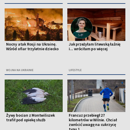
Nocny atak Rosji na Ukrainę.
Jak przeżyłam litewską łaźnię
Wśród ofiar trzyletnie dziecko
i... wróciłam po więcej
WOJNA NA UKRAINIE
LIFESTYLE
Żywy bocian z Montwiliszek
Francuz przebiegł 27
trafił pod opiekę służb
kilometrów w Wilnie. Chciał
zwrócić uwagę na cukrzycę
typu 1