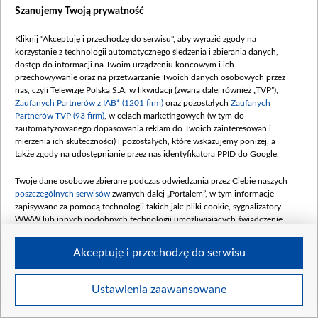
Szanujemy Twoją prywatność
tej wrażliwości mogę widzieć ludzi w ten sposób. Dla
mnie są oni podstawą tych inspiracji. Oczywiście
Kliknij "Akceptuję i przechodzę do serwisu", aby wyrazić zgody na
wszystko to w poczuciu wolności i szacunku do ludzi,
korzystanie z technologii automatycznego śledzenia i zbierania danych,
dostęp do informacji na Twoim urządzeniu końcowym i ich
którym te zdjęcia robię.
przechowywanie oraz na przetwarzanie Twoich danych osobowych przez
nas, czyli Telewizję Polską S.A. w likwidacji (zwaną dalej również „TVP”),
Kiedyś zrobiłem bardzo przejmujące zdjęcie, które
Zaufanych Partnerów z IAB* (1201 firm)
oraz pozostałych
Zaufanych
Partnerów TVP (93 firm)
, w celach marketingowych (w tym do
musiało pojawić się w artykule w „Gazecie Wyborczej”.
zautomatyzowanego dopasowania reklam do Twoich zainteresowań i
Pisała go Ewa Wołkanowska-Kołodziej, przeprowadziła
mierzenia ich skuteczności) i pozostałych, które wskazujemy poniżej, a
także zgody na udostępnianie przez nas identyfikatora PPID do Google.
rozmowę z takim chłopakiem z Sri Lanki. Miał na imię
Jezus. Leżąc na granicy, odmroził i stracił nogi. Byliśmy
Twoje dane osobowe zbierane podczas odwiedzania przez Ciebie naszych
u niego w szpitalu, Ewa z nim rozmawiała, a ja robiłem
poszczególnych serwisów
zwanych dalej „Portalem”, w tym informacje
zapisywane za pomocą technologii takich jak: pliki cookie, sygnalizatory
zdjęcia i ten leżący Jezus bez nóg był dla mnie
WWW lub innych podobnych technologii umożliwiających świadczenie
podsumowaniem tego naszego braku humanizmu
dopasowanych i bezpiecznych usług, personalizację treści oraz reklam,
względem uchodźców. We mnie to wywoływało takie
udostępnianie funkcji mediów społecznościowych oraz analizowanie ruchu
Akceptuję i przechodzę do serwisu
w Internecie.
emocje, że czułem, że to zdjęcie samo na siebie
zapracuje, wzbudzi dyskusję, a może jest w stanie coś
Twoje dane osobowe zbierane podczas odwiedzania przez Ciebie
Ustawienia zaawansowane
zmienić. I wtedy Jezus nie zgodził się, żeby tę
poszczególnych serwisów
na Portalu, takie jak adresy IP, identyfikatory
Twoich urządzeń końcowych i identyfikatory plików cookie, informacje o