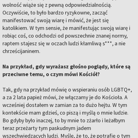
wolność wiąże się z pewną odpowiedzialnością.
Oczywiście, to było bardzo ryzykowne, zacząć
manifestować swoją wiarę i mówić, że jest się
katolikiem. W tym sensie, że manifestując swoją wiarę i
robiąc coś, co odchodzi od powszechnie znanej normy,
raptem stajesz się w oczach ludzi kłamliwą s***, a nie
chrześcijaninem.
Na przykład, gdy wyrażasz głośno poglądy, które są
przeciwne temu, o czym mówi Kościół?
Tak, gdy na przykład mówię o wspieraniu osób LGBTQ+,
a za 2 lata papież mówi, że włączamy je do Kościoła. A
wcześniej dostałem w zamian za to dużo hejtu. W tym
kontekście mam gdzieś, co piszą i myślą o mnie ludzie.
Bo gdyby było inaczej, to by mnie to zżarło i leżałbym
teraz przeżarty tym paskudnym jadem
wszechwiedzących ludzi. Myślę, że to, że potrafię o tym