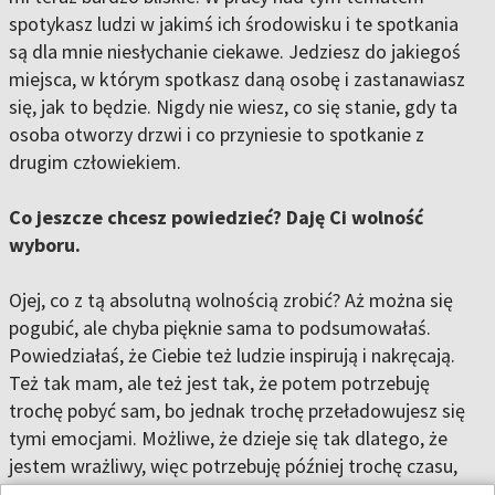
spotykasz ludzi w jakimś ich środowisku i te spotkania
są dla mnie niesłychanie ciekawe. Jedziesz do jakiegoś
miejsca, w którym spotkasz daną osobę i zastanawiasz
się, jak to będzie. Nigdy nie wiesz, co się stanie, gdy ta
osoba otworzy drzwi i co przyniesie to spotkanie z
drugim człowiekiem.
Co jeszcze chcesz powiedzieć? Daję Ci wolność
wyboru.
Ojej, co z tą absolutną wolnością zrobić? Aż można się
pogubić, ale chyba pięknie sama to podsumowałaś.
Powiedziałaś, że Ciebie też ludzie inspirują i nakręcają.
Też tak mam, ale też jest tak, że potem potrzebuję
trochę pobyć sam, bo jednak trochę przeładowujesz się
tymi emocjami. Możliwe, że dzieje się tak dlatego, że
jestem wrażliwy, więc potrzebuję później trochę czasu,
żeby poukładać sobie te historie. Myślę jednak, że dzięki