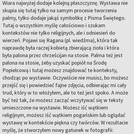
Wiara najwyżej dodaje kolejną płaszczyznę. Wystawa nie
skupia się tutaj tylko na samym procesie tworzenia
palmy, tylko dodaje jakąś symbolikę z Pisma Świętego.
Tutaj o wszystkim myślę całościowo i szukam
kontekstów nie tylko religijnych, ale i odniesień do
wierzeń. Pojawi się Ragana (pl. wiedźma), która tak
naprawdę była raczej kobietą zbierającą zioła i która
była palona przez chrześcijan na stosie. Palma też jest
palona na stosie, żeby uzyskać popiół na Środę
Popielcową i tutaj możesz znajdować te konteksty,
chodząc po wystawie. Oczywiście nie musisz, bo możesz
przejść się i powiedzieć fajne zdjęcia, odbierając mi cały
trud, który w to włożyłem, ale to też jest spoko. A może
być też tak, że możesz zacząć wczytywać się w teksty
umieszczone na wystawie. Możesz iść wątkiem
religijnym, możesz iść wątkiem pogańskim lub oglądać
wystawę w kontekście piękna czy twórców. W rezultacie
myślę, że stworzyłem nowy gatunek w fotografii: