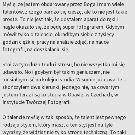
Myślę, że jestem obdarowany przez Boga i mam wiele
talentów, z czego bardzo się cieszę, ale to nie jest takie
proste. To nie jest tak, że dostałem aparat do ręki i
nagle okazało się, że będę super fotografem. Gdybym
mówił tylko o talencie, okradłbym siebie z tysięcy
godzin ciężkiej pracy na analizie zdjęć, na nauce
fotografii, na doszkalaniu się.
Stoi za tym dużo trudu i stresu, bo nie wszystko mi się
udawało. No i gdybym był takim geniuszem, nie
musiałbym iść na kolejne studia. W sumie już czwarte –
skończyłem dwa kierunki, jednego nie, na czwartym
jestem teraz i są to studia w Opavie, w Czechach, w
Instytucie Twórczej Fotografii.
O talencie myślę w taki sposób, że talent jest pewnego
rodzaju stylem, który masz, a ten styl jest na tyle
wyraźny, że widzisz nie tylko stronę techniczną. To taki