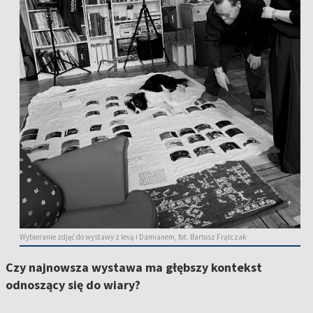
Wybieranie zdjęć do wystawy z Ievą i Damianem, fot. Bartosz Frątczak
Czy najnowsza wystawa ma głębszy kontekst
odnoszący się do wiary?