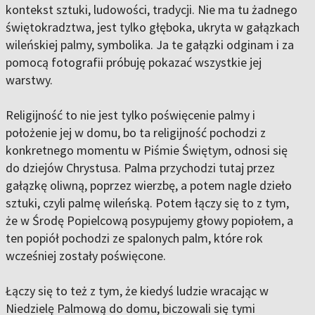
kontekst sztuki, ludowości, tradycji. Nie ma tu żadnego
świętokradztwa, jest tylko głęboka, ukryta w gałązkach
wileńskiej palmy, symbolika. Ja te gałązki odginam i za
pomocą fotografii próbuję pokazać wszystkie jej
warstwy.
Religijność to nie jest tylko poświęcenie palmy i
położenie jej w domu, bo ta religijność pochodzi z
konkretnego momentu w Piśmie Świętym, odnosi się
do dziejów Chrystusa. Palma przychodzi tutaj przez
gałązkę oliwną, poprzez wierzbę, a potem nagle dzieło
sztuki, czyli palmę wileńską. Potem łączy się to z tym,
że w Środę Popielcową posypujemy głowy popiołem, a
ten popiół pochodzi ze spalonych palm, które rok
wcześniej zostały poświęcone.
Łączy się to też z tym, że kiedyś ludzie wracając w
Niedzielę Palmową do domu, biczowali się tymi