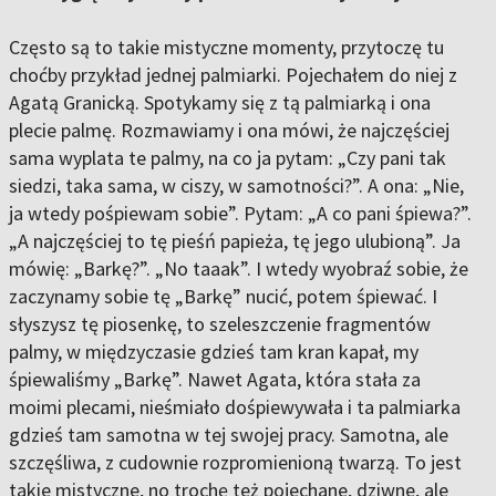
Często są to takie mistyczne momenty, przytoczę tu
choćby przykład jednej palmiarki. Pojechałem do niej z
Agatą Granicką. Spotykamy się z tą palmiarką i ona
plecie palmę. Rozmawiamy i ona mówi, że najczęściej
sama wyplata te palmy, na co ja pytam: „Czy pani tak
siedzi, taka sama, w ciszy, w samotności?”. A ona: „Nie,
ja wtedy pośpiewam sobie”. Pytam: „A co pani śpiewa?”.
„A najczęściej to tę pieśń papieża, tę jego ulubioną”. Ja
mówię: „Barkę?”. „No taaak”. I wtedy wyobraź sobie, że
zaczynamy sobie tę „Barkę” nucić, potem śpiewać. I
słyszysz tę piosenkę, to szeleszczenie fragmentów
palmy, w międzyczasie gdzieś tam kran kapał, my
śpiewaliśmy „Barkę”. Nawet Agata, która stała za
moimi plecami, nieśmiało dośpiewywała i ta palmiarka
gdzieś tam samotna w tej swojej pracy. Samotna, ale
szczęśliwa, z cudownie rozpromienioną twarzą. To jest
takie mistyczne, no trochę też pojechane, dziwne, ale