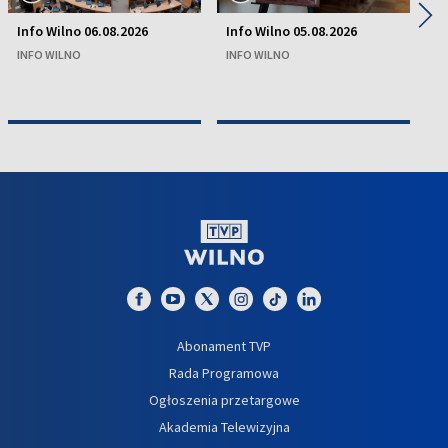
◀
▶
Info Wilno 06.08.2026
Info Wilno 05.08.2026
In
INFO WILNO
INFO WILNO
IN
Abonament TVP
Rada Programowa
Ogłoszenia przetargowe
Akademia Telewizyjna