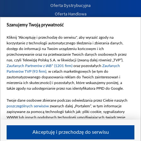
Oferta Dystrybucyjna
Oferta Handlowa
Dostępność
Szanujemy Twoją prywatność
Moje zgody
Kliknij "Akceptuję i przechodzę do serwisu", aby wyrazić zgody na
Procedura zgłoszeń wewnętrznych
korzystanie z technologii automatycznego śledzenia i zbierania danych,
dostęp do informacji na Twoim urządzeniu końcowym i ich
przechowywanie oraz na przetwarzanie Twoich danych osobowych przez
nas, czyli Telewizję Polską S.A. w likwidacji (zwaną dalej również „TVP”),
Zaufanych Partnerów z IAB* (1201 firm)
oraz pozostałych
Zaufanych
Partnerów TVP (93 firm)
, w celach marketingowych (w tym do
zautomatyzowanego dopasowania reklam do Twoich zainteresowań i
mierzenia ich skuteczności) i pozostałych, które wskazujemy poniżej, a
także zgody na udostępnianie przez nas identyfikatora PPID do Google.
Twoje dane osobowe zbierane podczas odwiedzania przez Ciebie naszych
poszczególnych serwisów
zwanych dalej „Portalem”, w tym informacje
zapisywane za pomocą technologii takich jak: pliki cookie, sygnalizatory
WWW lub innych podobnych technologii umożliwiających świadczenie
dopasowanych i bezpiecznych usług, personalizację treści oraz reklam,
udostępnianie funkcji mediów społecznościowych oraz analizowanie ruchu
Akceptuję i przechodzę do serwisu
w Internecie.