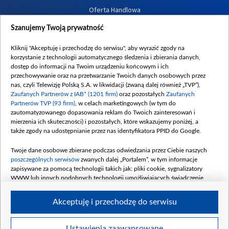
Oferta Handlowa
Dostępność
Szanujemy Twoją prywatność
Moje zgody
Kliknij "Akceptuję i przechodzę do serwisu", aby wyrazić zgody na
Procedura zgłoszeń wewnętrznych
korzystanie z technologii automatycznego śledzenia i zbierania danych,
dostęp do informacji na Twoim urządzeniu końcowym i ich
przechowywanie oraz na przetwarzanie Twoich danych osobowych przez
nas, czyli Telewizję Polską S.A. w likwidacji (zwaną dalej również „TVP”),
Zaufanych Partnerów z IAB* (1201 firm)
oraz pozostałych
Zaufanych
Partnerów TVP (93 firm)
, w celach marketingowych (w tym do
zautomatyzowanego dopasowania reklam do Twoich zainteresowań i
mierzenia ich skuteczności) i pozostałych, które wskazujemy poniżej, a
także zgody na udostępnianie przez nas identyfikatora PPID do Google.
Twoje dane osobowe zbierane podczas odwiedzania przez Ciebie naszych
poszczególnych serwisów
zwanych dalej „Portalem”, w tym informacje
zapisywane za pomocą technologii takich jak: pliki cookie, sygnalizatory
WWW lub innych podobnych technologii umożliwiających świadczenie
dopasowanych i bezpiecznych usług, personalizację treści oraz reklam,
udostępnianie funkcji mediów społecznościowych oraz analizowanie ruchu
Akceptuję i przechodzę do serwisu
w Internecie.
Twoje dane osobowe zbierane podczas odwiedzania przez Ciebie
Ustawienia zaawansowane