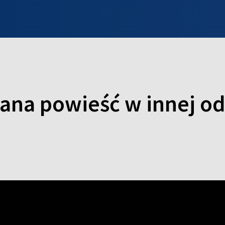
INFO WILNO
WILNO NA DZIEŃ DOBRY
PROGRAMY
ZGŁOŚ
nana powieść w innej o