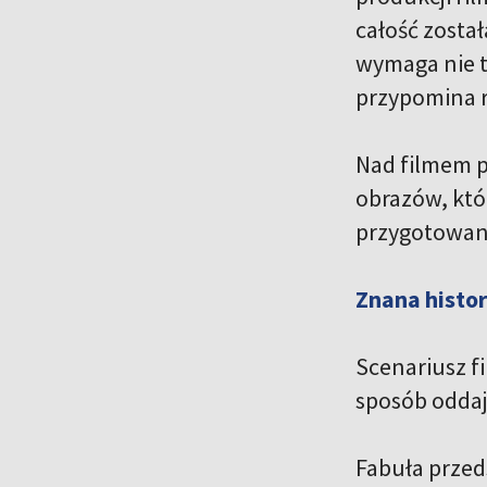
całość zosta
wymaga nie t
przypomina r
Nad filmem p
obrazów, któr
przygotowania
Znana histor
Scenariusz f
sposób oddaje
Fabuła przeds