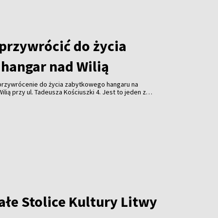
 przywrócić do życia
hangar nad Wilią
 przywrócenie do życia zabytkowego hangaru na
lią przy ul. Tadeusza Kościuszki 4. Jest to jeden z
 obiektów przypominających o historii wileńskiego
ynek znajduje się w stanie awaryjnym.
łe Stolice Kultury Litwy