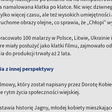
ła namalowana klatka po klatce. Nic więc dziwneg
ylko więcej czasu, ale też wysokich umiejętności
uchome obrazy olejne, co sprawia, że „Chłopi” wy
racowało 100 malarzy w Polsce, Litwie, Ukrainie 
e miały posłużyć jako klatki filmu, zajmowało od
 do produkcji trwały aż 2 lata.
ia z innej perspektywy
ilmowy, który został napisany przez Dorotę Kobi
 rytm życia społeczności wiejskiej.
tawia historię Jagny, młodej kobiety mieszkające