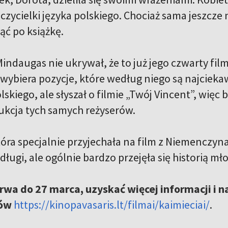
cielki języka polskiego. Chociaż sama jeszcze ni
nąć po książkę.
indaugas nie ukrywał, że to już jego czwarty fil
 wybiera pozycje, które według niego są najciekaw
lskiego, ale słyszał o filmie „Twój Vincent”, więc 
ukcja tych samych reżyserów.
tóra specjalnie przyjechała na film z Niemenczyna,
 długi, ale ogólnie bardzo przejęła się historią m
rwa do 27 marca, uzyskać więcej informacji i n
rów
https://kinopavasaris.lt/filmai/kaimieciai/
.