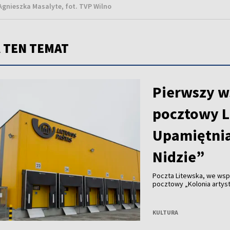
Agnieszka Masalyte, fot. TVP Wilno
 TEN TEMAT
Pierwszy w
pocztowy L
Upamiętnia
Nidzie”
Poczta Litewska, we wsp
pocztowy „Kolonia artyst
KULTURA