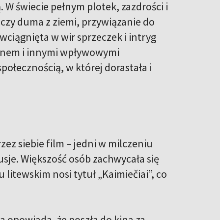
 W świecie pełnym plotek, zazdrości i
ączy duma z ziemi, przywiązanie do
wciągnięta w wir sprzeczek i intryg
synem i innymi wpływowymi
połecznością, w której dorastała i
ez siebie film – jedni w milczeniu
usje. Większość osób zachwycała się
 litewskim nosi tytuł „Kaimiečiai”, co
ta opowiada, że poszła do kina za