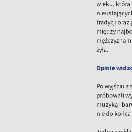
wieku, która
nieustającyc
tradycji oraz
między najbo
mężczyznami.
żyła.
Opinie widz
Po wyjściu z 
próbowali wy
muzyką i barw
nie do końca
Jedna z widze