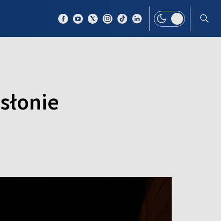
 TEMAT
WIĘCEJ
dsłonie