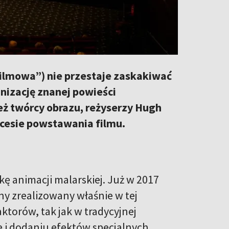
filmowa”) nie przestaje zaskakiwać
nizację znanej powieści
eż twórcy obrazu, reżyserzy Hugh
ocesie powstawania filmu.
kę animacji malarskiej. Już w 2017
y zrealizowany właśnie w tej
ktorów, tak jak w tradycyjnej
 i dodaniu efektów specjalnych,