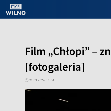
OGLĄDAJ ONLINE
Film „Chłopi” – z
[fotogaleria]
21.03.2024, 11:04