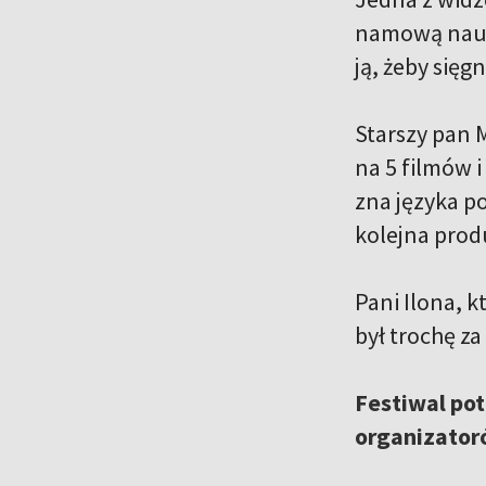
namową nauczy
ją, żeby sięg
Starszy pan M
na 5 filmów i
zna języka po
kolejna prod
Pani Ilona, k
był trochę za
Festiwal pot
organizato