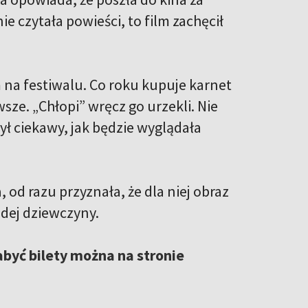
e czytała powieści, to film zachęcił
m na festiwalu. Co roku kupuje karnet
sze. „Chłopi” wręcz go urzekli. Nie
był ciekawy, jak będzie wyglądała
 od razu przyznała, że dla niej obraz
łodej dziewczyny.
abyć bilety można na stronie