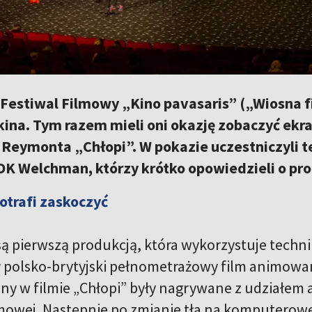
 Festiwal Filmowy „Kino pavasaris” („Wiosna 
ina. Tym razem mieli oni okazję zobaczyć ekra
Reymonta „Chłopi”. W pokazie uczestniczyli t
DK Welchman, którzy krótko opowiedzieli o pr
potrafi zaskoczyć
są pierwszą produkcją, która wykorzystuje techni
 polsko-brytyjski pełnometrażowy film animowan
ny w filmie „Chłopi” były nagrywane z udziałem a
lmowej. Następnie po zmianie tła na komputerowe