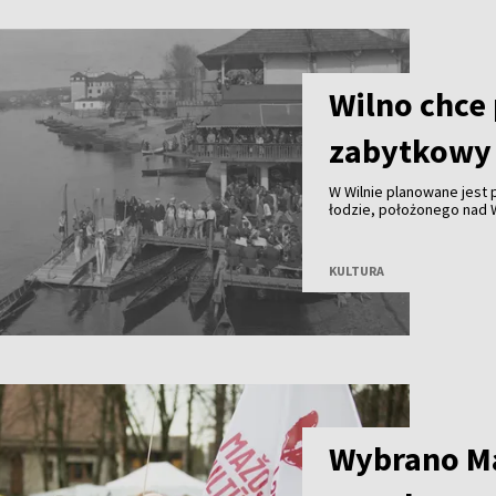
Wilno chce
zabytkowy 
W Wilnie planowane jest
łodzie, położonego nad Wi
nielicznych zachowanych
wioślarstwa. Obecnie bud
KULTURA
Wybrano Ma