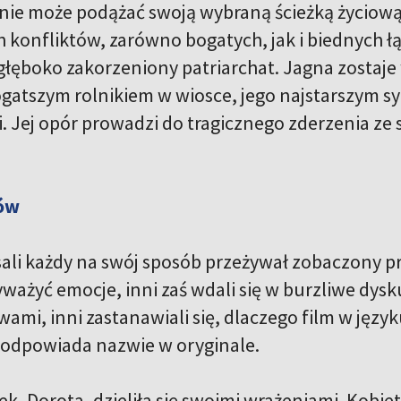
 nie może podążać swoją wybraną ścieżką życiową.
h konfliktów, zarówno bogatych, jak i biednych ł
 głęboko zakorzeniony patriarchat. Jagna zostaje 
gatszym rolnikiem w wiosce, jego najstarszym 
 Jej opór prowadzi do tragicznego zderzenia ze s
ów
sali każdy na swój sposób przeżywał zobaczony prz
ważyć emocje, inni zaś wdali się w burzliwe dysk
ami, inni zastanawiali się, dlaczego film w języku
 odpowiada nazwie w oryginale.
k, Dorota, dzieliła się swoimi wrażeniami. Kobie