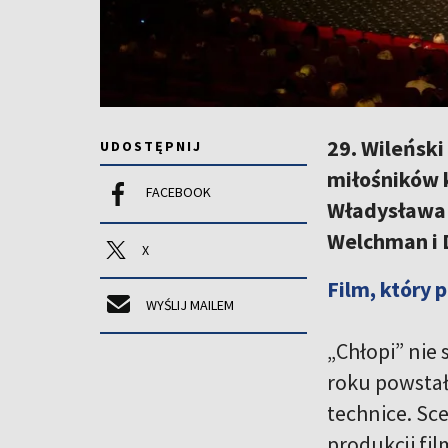
29. Wileński
UDOSTĘPNIJ
miłośników k
FACEBOOK
Władysława 
Welchman i 
X
Film, który 
WYŚLIJ MAILEM
„Chłopi” nie 
roku powstał
technice. Sce
produkcji fi