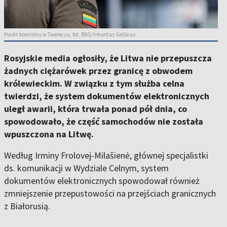
Punkt kontrolny w Twereczu, fot. BNS/Irmantas Gelūnas
Rosyjskie media ogłosiły, że Litwa nie przepuszcza
żadnych ciężarówek przez granicę z obwodem
królewieckim. W związku z tym służba celna
twierdzi, że system dokumentów elektronicznych
uległ awarii, która trwała ponad pół dnia, co
spowodowało, że część samochodów nie została
wpuszczona na Litwę.
Według Irminy Frolovej-Milašienė, głównej specjalistki
ds. komunikacji w Wydziale Celnym, system
dokumentów elektronicznych spowodował również
zmniejszenie przepustowości na przejściach granicznych
z Białorusią.