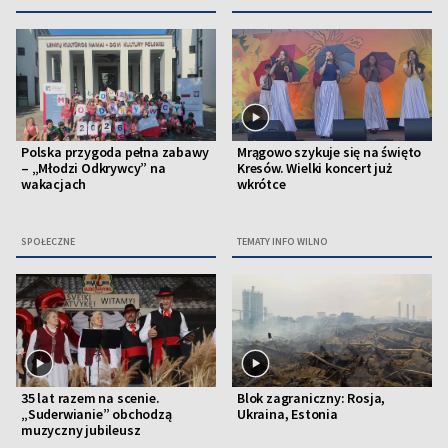
Polska przygoda pełna zabawy
Mrągowo szykuje się na święto
– „Młodzi Odkrywcy” na
Kresów. Wielki koncert już
wakacjach
wkrótce
SPOŁECZNE
TEMATY INFO WILNO
35 lat razem na scenie.
Blok zagraniczny: Rosja,
„Suderwianie” obchodzą
Ukraina, Estonia
muzyczny jubileusz