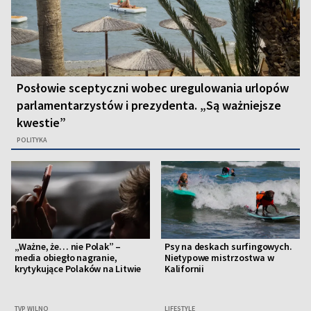
Posłowie sceptyczni wobec uregulowania urlopów
parlamentarzystów i prezydenta. „Są ważniejsze
kwestie”
POLITYKA
„Ważne, że… nie Polak” –
Psy na deskach surfingowych.
media obiegło nagranie,
Nietypowe mistrzostwa w
krytykujące Polaków na Litwie
Kalifornii
TVP WILNO
LIFESTYLE