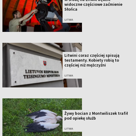
widoczne częściowe zaćmienie
Słońca
LITWA
Litwini coraz częściej spisują
testamenty. Kobiety robią to
częściej niż mężczyźni
LITWA
Żywy bocian z Montwiliszek trafił
pod opiekę służb
LITWA