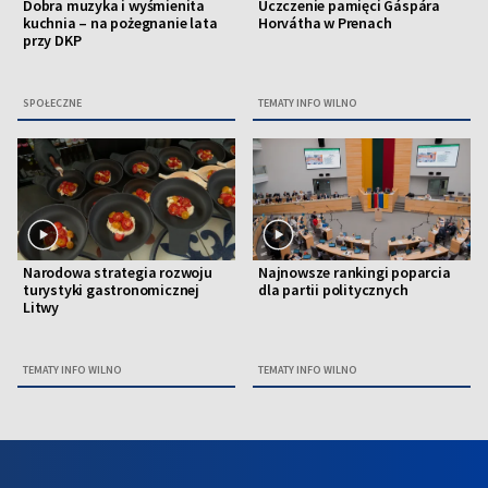
Dobra muzyka i wyśmienita
Uczczenie pamięci Gáspára
kuchnia – na pożegnanie lata
Horvátha w Prenach
przy DKP
SPOŁECZNE
TEMATY INFO WILNO
Narodowa strategia rozwoju
Najnowsze rankingi poparcia
turystyki gastronomicznej
dla partii politycznych
Litwy
TEMATY INFO WILNO
TEMATY INFO WILNO