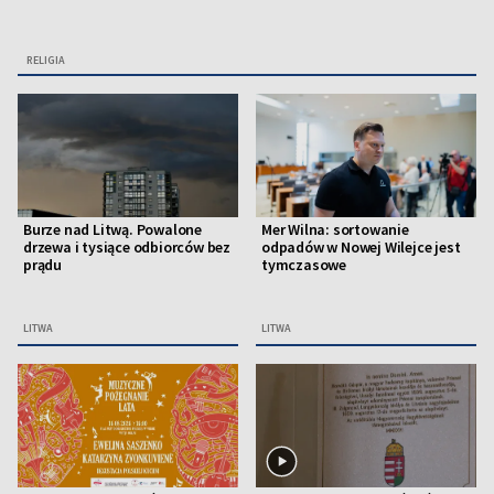
RELIGIA
Burze nad Litwą. Powalone
Mer Wilna: sortowanie
drzewa i tysiące odbiorców bez
odpadów w Nowej Wilejce jest
prądu
tymczasowe
LITWA
LITWA