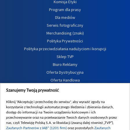
Komisja Etyki
Program dla prasy
Dla mediów
Serwis fotograficzny
Merchandising (znaki)
Polityka Prywatności
Polityka przeciwdziałania nadużyciom i korupcji
Sklep TVP
Biuro Reklamy
Oferta Dystrybucyjna
Oferta Handlowa
Dostępność
Szanujemy Twoją prywatność
Moje zgody
Kliknij "Akceptuję i przechodzę do serwisu", aby wyrazić zgody na
Procedura zgłoszeń wewnętrznych
korzystanie z technologii automatycznego śledzenia i zbierania danych,
dostęp do informacji na Twoim urządzeniu końcowym i ich
przechowywanie oraz na przetwarzanie Twoich danych osobowych przez
nas, czyli Telewizję Polską S.A. w likwidacji (zwaną dalej również „TVP”),
Zaufanych Partnerów z IAB* (1201 firm)
oraz pozostałych
Zaufanych