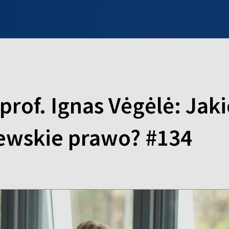
INFO WILNO
WILNO NA DZIEŃ DOBRY
PROGRAMY
ZGŁOŚ
prof. Ignas Vėgėlė: Ja
ewskie prawo? #134