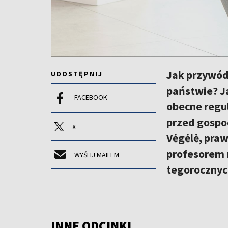
Jak przywód
UDOSTĘPNIJ
państwie? J
FACEBOOK
obecne regu
przed gospo
X
Vėgėlė, pra
profesorem 
WYŚLIJ MAILEM
tegorocznyc
INNE ODCINKI