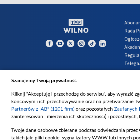
Abona
Rada 
Ogłosz
Akadem
Regula
Telega
Inform
Szanujemy Twoją prywatność
Kliknij "Akceptuję i przechodzę do serwisu", aby wyrazić z
końcowym i ich przechowywanie oraz na przetwarzanie Twoi
Partnerów z IAB* (1201 firm)
oraz pozostałych
Zaufanych 
zainteresowań i mierzenia ich skuteczności) i pozostałych,
Twoje dane osobowe zbierane podczas odwiedzania przez 
takich jak: pliki cookie, sygnalizatory WWW lub innych po