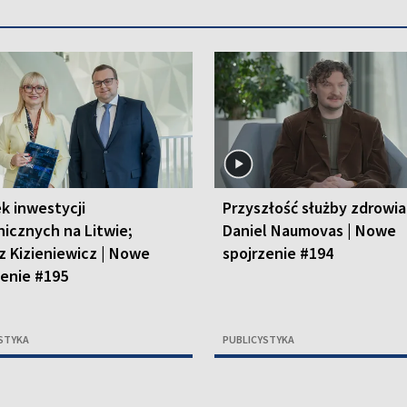
k inwestycji
Przyszłość służby zdrowia
nicznych na Litwie;
Daniel Naumovas | Nowe
z Kizieniewicz | Nowe
spojrzenie #194
zenie #195
STYKA
PUBLICYSTYKA