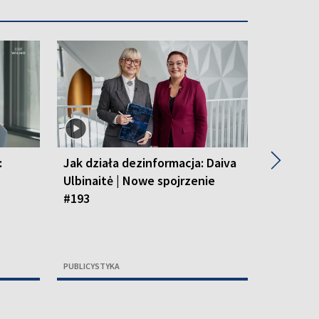
▶
:
Jak działa dezinformacja: Daiva
Cmentarz
Ulbinaitė | Nowe spojrzenie
Krzyszt
#193
spojrzen
PUBLICYSTYKA
PUBLICYSTY