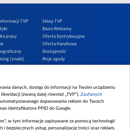
nformacji TVP
Sklep TVP
tyki
Biuro Reklamy
la prasy
Oferta Dystrybucyjna
ów
Oferta Handlowa
tograficzny
Dostępność
sing (znaki)
Moje zgody
Prywatności
Procedura zgłoszeń
wewnętrznych
przeciwdziałania
m i korupcji
ierania danych, dostęp do informacji na Twoim urządzeniu
likwidacji (zwaną dalej również „TVP”),
Zaufanych
zautomatyzowanego dopasowania reklam do Twoich
 nas identyfikatora PPID do Google.
em”, w tym informacje zapisywane za pomocą technologii
 bezpiecznych usług, personalizację treści oraz reklam,