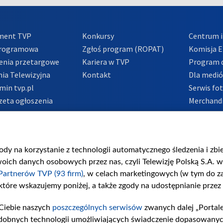
ment TVP
Konkursy
Centrum i
Programowa
Zgłoś program (ROPAT)
Komisja E
enia przetargowe
Kariera w TVP
Program d
ia Telewizyjna
Kontakt
Dla medi
min tvp.pl
Serwis fo
zeta ogłoszenia
Merchandi
acje o nadawcy
Polityka 
Polityka 
nadużycio
gody na korzystanie z technologii automatycznego śledzenia i zb
ch danych osobowych przez nas, czyli Telewizję Polską S.A. w 
Partnerów TVP (93 firm)
, w celach marketingowych (w tym do 
 które wskazujemy poniżej, a także zgody na udostępnianie przez
Ciebie naszych
poszczególnych serwisów
zwanych dalej „Portal
dobnych technologii umożliwiających świadczenie dopasowanych i