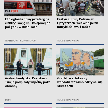
LTG ogłosiła nowy przetarg na
Festyn Kultury Polskiej w
elektryfikację linii kolejowej do
Ejszyszkach. Weekend pełen
poligonu w Rudnikach
muzyki, śpiewu i tańca
TRANSPORT I KOMUNIKACJA
TEMATY INFO WILNO
Arabia Saudyjska, Pakistan i
Graffiti – sztuka czy
Turcja podpisały wspólny pakt
wandalizm? Wilno odkrywa siłę
obronny
street artu
ŚWIAT
TEMATY INFO WILNO