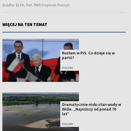
źródło:
ELTA, fot. PAP/Szymon Pulcyn
WIĘCEJ NA TEN TEMAT
Rozłam w PiS. Co dzieje się w
partii?
POLSKA
Dramatycznie niski stan wody w
Wiśle. „Najniższy od ponad 70
lat”
POLSKA