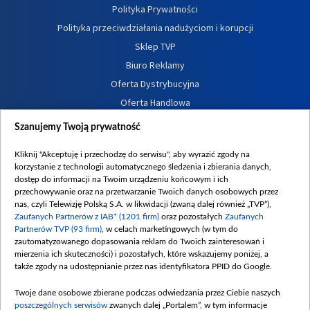
Polityka Prywatności
Polityka przeciwdziałania nadużyciom i korupcji
Sklep TVP
Biuro Reklamy
Oferta Dystrybucyjna
Oferta Handlowa
Dostępność
Szanujemy Twoją prywatność
Moje zgody
Kliknij "Akceptuję i przechodzę do serwisu", aby wyrazić zgody na
Procedura zgłoszeń wewnętrznych
korzystanie z technologii automatycznego śledzenia i zbierania danych,
dostęp do informacji na Twoim urządzeniu końcowym i ich
przechowywanie oraz na przetwarzanie Twoich danych osobowych przez
nas, czyli Telewizję Polską S.A. w likwidacji (zwaną dalej również „TVP”),
Zaufanych Partnerów z IAB* (1201 firm)
oraz pozostałych
Zaufanych
Partnerów TVP (93 firm)
, w celach marketingowych (w tym do
zautomatyzowanego dopasowania reklam do Twoich zainteresowań i
mierzenia ich skuteczności) i pozostałych, które wskazujemy poniżej, a
także zgody na udostępnianie przez nas identyfikatora PPID do Google.
Twoje dane osobowe zbierane podczas odwiedzania przez Ciebie naszych
poszczególnych serwisów
zwanych dalej „Portalem”, w tym informacje