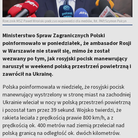
Rzecznik MSZ Paweł Wroński podczas wypowiedzi dla mediów, fot. PAP/Szymon Pulcyn
Ministerstwo Spraw Zagranicznych Polski
poinformowało w poniedziałek, że ambasador Rosji
w Warszawie nie stawił się, mimo że został
wezwany po tym, jak rosyjski pocisk manewrujący
naruszył w weekend polską przestrzeń powietrzną i
zawrócił na Ukrainę.
Polska poinformowała w niedzielę, że rosyjski pocisk
manewrujący wystrzelony w stronę miast na zachodniej
Ukrainie wleciał w nocy w polską przestrzeń powietrzną
i pozostał tam przez 39 sekund. Wojsko twierdzi, że
rakieta leciała z prędkością prawie 800 km/h, a z
prędkością ok. 400 metrów nad ziemią przeleciał nad
polską granicą na odległość ok. dwóch kilometrów.